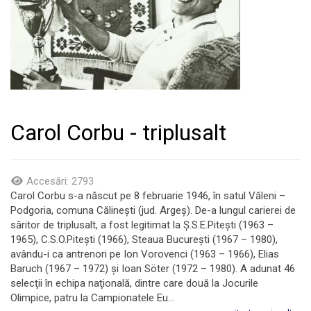
Carol Corbu - triplusalt
Accesări: 2793
Carol Corbu s-a născut pe 8 februarie 1946, în satul Văleni –
Podgoria, comuna Călineşti (jud. Argeş). De-a lungul carierei de
săritor de triplusalt, a fost legitimat la Ş.S.E.Piteşti (1963 –
1965), C.S.O.Piteşti (1966), Steaua Bucureşti (1967 – 1980),
avându-i ca antrenori pe Ion Vorovenci (1963 – 1966), Elias
Baruch (1967 – 1972) și Ioan Söter (1972 – 1980). A adunat 46
selecţii în echipa naţională, dintre care două la Jocurile
Olimpice, patru la Campionatele Eu...