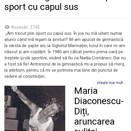
sport cu capul sus
Accesări: 2745
„Am trecut prin sport cu capul sus. În jos nu mă uitam numai
atunci când mă legam la șireturi!” M-am apucat de gimnastică
la vârsta de șapte ani, la Sighetul Marmației, locul în care m-am
născut și am copilărit. În 1980 am călcat pentru prima oară pe
treptele școlii sportive, visând să fiu ca Nadia Comăneci. Dar nu
a fost să fie! Antrenorul de la gimnastică mi-a propus să merg
la atletism, pentru că mi se potrivea mai bine din punctul de
vedere al constituției...
citește mai mult ...
Maria
Diaconescu-
Diți,
aruncarea