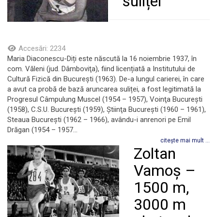
suliței
Accesări: 2234
Maria Diaconescu-Diți este născută la 16 noiembrie 1937, în
com. Văleni (jud. Dâmboviţa), fiind licențiată a Institutului de
Cultură Fizică din Bucureşti (1963). De-a lungul carierei, în care
a avut ca probă de bază aruncarea suliței, a fost legitimată la
Progresul Câmpulung Muscel (1954 – 1957), Voinţa Bucureşti
(1958), C.S.U. Bucureşti (1959), Ştiinţa Bucureşti (1960 – 1961),
Steaua Bucureşti (1962 – 1966), avându-i anrenori pe Emil
Drăgan (1954 – 1957...
citește mai mult ...
Zoltan
Vamoș –
1500 m,
3000 m