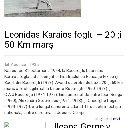
Leonidas Karaiosifoglu – 20 ;i
50 Km marș
Accesări: 1935
Născut pe 31 octombrie 1944, la Bucureşti, Leonidas
Karaiosifoglu este licenţiat al Institutului de Educaţie Fizică şi
Sport din Bucureşti (1978). Având ca probe de bază 20 și 50 km
marș, a fost legitimat la Dinamo Bucureşti (1960-1973) și
C.A.U.Bucureşti (1974-1977), fiind antrenat de către Ioan Benga
(1960), Alexandru Stoenescu (1961-1973) și Gheorghe Rugină
(1974-1977). De-a lungul carierei, a adunat 11 selecţii în echipa
naţională, dintre care una la Jocurile Olimpi...
citește mai mult ...
Ileana Gergely