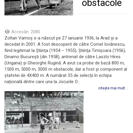
obstacole
Accesări: 2080
Zoltan Vamoș s-a născut pe 27 ianuarie 1936, la Arad și a
decedat în 2001. A fost descoperit de către Cornel Iovănescu,
fiind legitimat la Ştiinţa (1954 – 1955), Ştiinţa Timişoara (1956),
Dinamo Bucureşti (din 1958), antrenat de către Laszlo Hires
(Ungaria) și Gheorghe Rugină. A avut ca probe de bază 800 m,
1500 m, 5000 m, 3000 m obstacole, dar a fost și component al
ștafetei de 4X400 m. A numărat 35 de selecții în echipa
națională dintre care una la Jocurile O...
citește mai mult ...