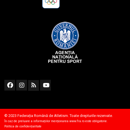
© 2023 Federația Română de Atletism. Toate drepturile rezervate.
În caz de preluare a informațiilor menționarea
www.fra.ro
este obligatorie.
Politica de confidențialitate