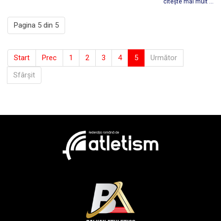
citește mai mult ...
Pagina 5 din 5
Start
Prec
1
2
3
4
5
Următor
Sfârșit