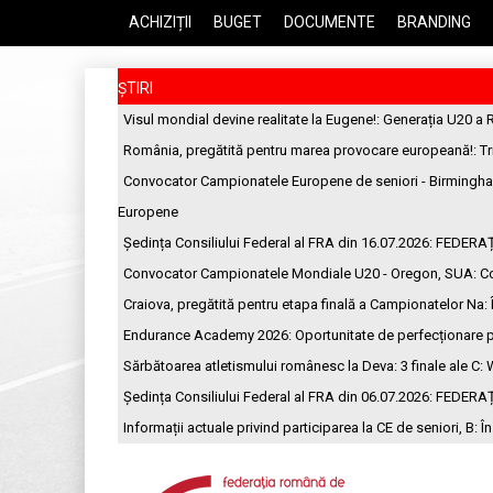
ACHIZIȚII
BUGET
DOCUMENTE
BRANDING
ȘTIRI
Visul mondial devine realitate la Eugene!
: Generația U20 a 
România, pregătită pentru marea provocare europeană!
: T
Convocator Campionatele Europene de seniori - Birmingh
Europene
Ședința Consiliului Federal al FRA din 16.07.2026
: FEDERA
Convocator Campionatele Mondiale U20 - Oregon, SUA
: C
Craiova, pregătită pentru etapa finală a Campionatelor Na
:
Endurance Academy 2026: Oportunitate de perfecționare p
Sărbătoarea atletismului românesc la Deva: 3 finale ale C
: 
Ședința Consiliului Federal al FRA din 06.07.2026
: FEDERA
Informații actuale privind participarea la CE de seniori, B
: Î