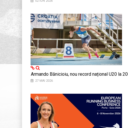
02 IUN 2026
Armando Bănicioiu, nou record național U20 la 2
27 MAI 2026