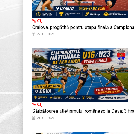
Craiova, pregătită pentru etapa finală a Campiona
22 IUL 2026
Sărbătoarea atletismului românesc la Deva: 3 fi
21 IUL 2026