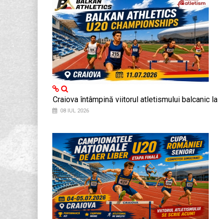
Craiova întâmpină viitorul atletismului balcanic 
08 IUL 2026