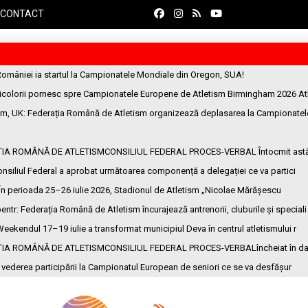
CONTACT
României ia startul la Campionatele Mondiale din Oregon, SUA!
ricolorii pornesc spre Campionatele Europene de Atletism Birmingham 2026 At
am, UK
: Federația Română de Atletism organizează deplasarea la Campionatel
ȚIA ROMÂNĂ DE ATLETISMCONSILIUL FEDERAL PROCES-VERBAL Întocmit ast
onsiliul Federal a aprobat următoarea componență a delegației ce va partici
 În perioada 25–26 iulie 2026, Stadionul de Atletism „Nicolae Mărășescu
entr
: Federația Română de Atletism încurajează antrenorii, cluburile și speciali
Weekendul 17–19 iulie a transformat municipiul Deva în centrul atletismului r
ȚIA ROMÂNĂ DE ATLETISMCONSILIUL FEDERAL PROCES-VERBALîncheiat în da
n vederea participării la Campionatul European de seniori ce se va desfășur