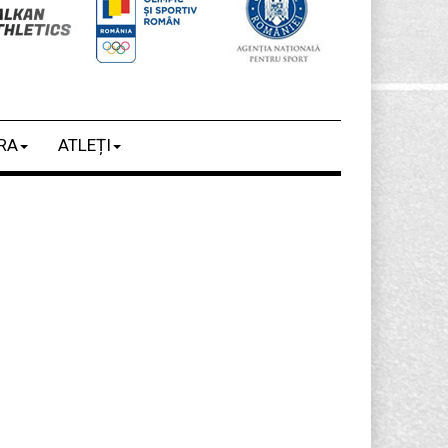
RA
ATLEȚI