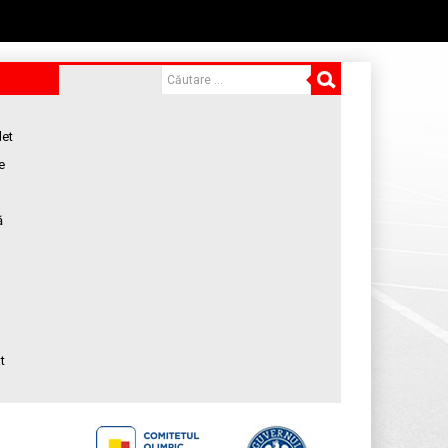
let
e
ă
t