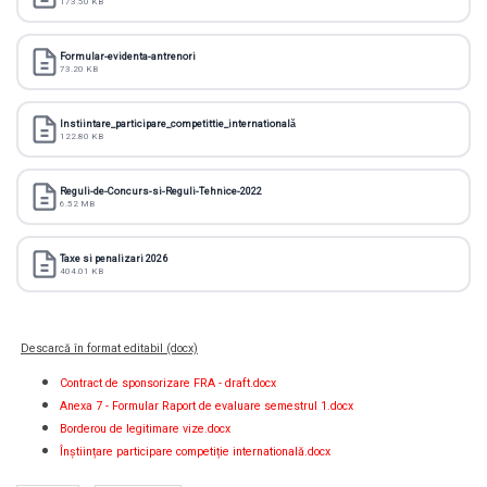
173.50 KB
Formular-evidenta-antrenori
73.20 KB
Instiintare_participare_competittie_internatională
122.80 KB
Reguli-de-Concurs-si-Reguli-Tehnice-2022
6.52 MB
Taxe si penalizari 2026
404.01 KB
Descarcă în format editabil (docx)
Contract de sponsorizare FRA - draft.docx
Anexa 7 - Formular Raport de evaluare semestrul 1.docx
Borderou de legitimare vize.docx
Înștiințare participare competiție internatională.docx