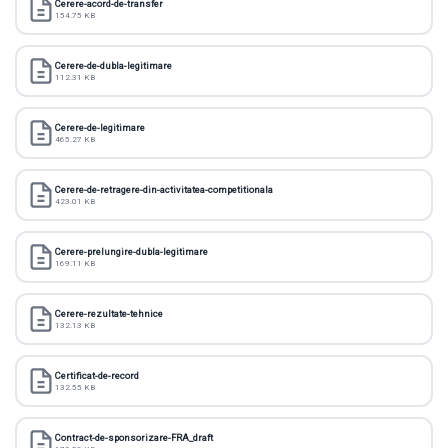
Cerere-acord-de-transfer
154.75 KB
Cerere-de-dubla-legitimare
112.31 KB
Cerere-de-legitimare
465.27 KB
Cerere-de-retragere-din-activitatea-competitionala
423.01 KB
Cerere-prelungire-dubla-legitimare
169.11 KB
Cerere-rezultate-tehnice
132.13 KB
Certificat-de-record
132.55 KB
Contract-de-sponsorizare-FRA_draft