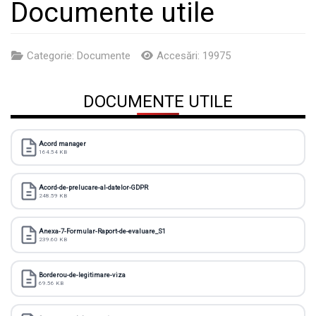
Documente utile
Categorie:
Documente
Accesări: 19975
DOCUMENTE UTILE
Acord manager
164.54 KB
Acord-de-prelucare-al-datelor-GDPR
248.59 KB
Anexa-7-Formular-Raport-de-evaluare_S1
239.60 KB
Borderou-de-legitimare-viza
69.56 KB