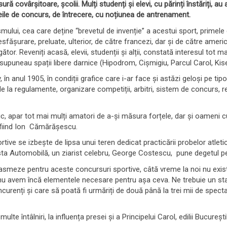
covârșitoare, școlii. Mulți studenți și elevi, cu părinți înstăriți, au aju
deile de concurs, de întrecere, cu noțiunea de antrenament.
smului, cea care deține “brevetul de invenție” a acestui sport, primel
 desfășurare, preluate, ulterior, de către francezi, dar și de către amer
tor. Reveniți acasă, elevii, studenții și alții, constată interesul tot 
supuneau spații libere darnice (Hipodrom, Cișmigiu, Parcul Carol, Kisel
 în anul 1905, în condiții grafice care i-ar face și astăzi geloși pe ti
 de la regulamente, organizare competiții, arbitri, sistem de concurs, r
 apar tot mai mulți amatori de a-și măsura forțele, dar și oameni cu vi
 fiind Ion Cămărășescu.
ive se izbește de lipsa unui teren dedicat practicării probelor atleti
evista Automobilă, un ziarist celebru, George Costescu, pune degetul p
asmeze pentru aceste concursuri sportive, câtă vreme la noi nu exis
avem încă elementele necesare pentru așa ceva. Ne trebuie un stadiu
curenți și care să poată fi urmăriți de două până la trei mii de specta
ulte întâlniri, la influența presei și a Principelui Carol, edilii Bucureș