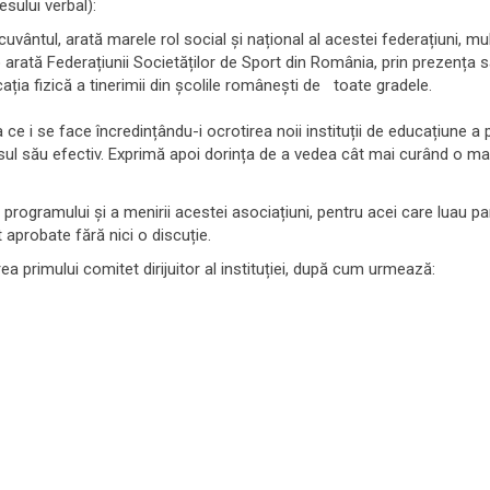
ului verbal):
cuvântul, arată marele rol social și național al acestei federațiuni,
e o arată Federațiunii Societăților de Sport din România, prin prezența 
cația fizică a tinerimii din școlile românești de toate gradele.
e i se face încredințându-i ocrotirea noii instituții de educațiune a
l său efectiv. Exprimă apoi dorința de a vedea cât mai curând o mani
ogramului și a menirii acestei asociațiuni, pentru acei care luau part
aprobate fără nici o discuție.
a primului comitet dirijuitor al instituției, după cum urmează: