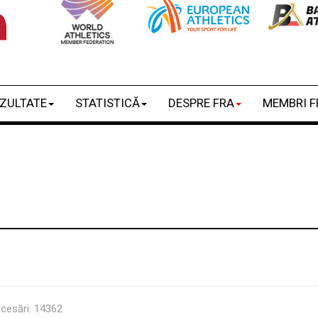
ZULTATE
STATISTICĂ
DESPRE FRA
MEMBRI F
cesări: 14362