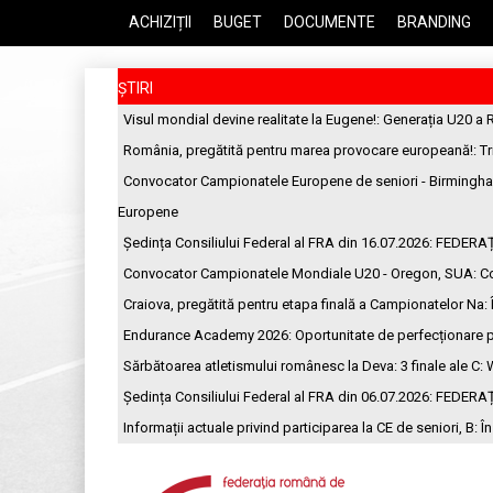
ACHIZIȚII
BUGET
DOCUMENTE
BRANDING
ȘTIRI
Visul mondial devine realitate la Eugene!
: Generația U20 a 
România, pregătită pentru marea provocare europeană!
: T
Convocator Campionatele Europene de seniori - Birmingh
Europene
Ședința Consiliului Federal al FRA din 16.07.2026
: FEDERA
Convocator Campionatele Mondiale U20 - Oregon, SUA
: C
Craiova, pregătită pentru etapa finală a Campionatelor Na
:
Endurance Academy 2026: Oportunitate de perfecționare p
Sărbătoarea atletismului românesc la Deva: 3 finale ale C
: 
Ședința Consiliului Federal al FRA din 06.07.2026
: FEDERA
Informații actuale privind participarea la CE de seniori, B
: Î