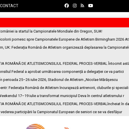
CONTACT
României ia startul la Campionatele Mondiale din Oregon, SUA!
ricolorii pornesc spre Campionatele Europene de Atletism Birmingham 2026 At
am, UK
: Federația Română de Atletism organizează deplasarea la Campionatel
ȚIA ROMÂNĂ DE ATLETISMCONSILIUL FEDERAL PROCES-VERBAL Întocmit ast
onsiliul Federal a aprobat următoarea componență a delegației ce va partici
 În perioada 25–26 iulie 2026, Stadionul de Atletism „Nicolae Mărășescu
entr
: Federația Română de Atletism încurajează antrenorii, cluburile și speciali
Weekendul 17–19 iulie a transformat municipiul Deva în centrul atletismului r
ȚIA ROMÂNĂ DE ATLETISMCONSILIUL FEDERAL PROCES-VERBALîncheiat în da
n vederea participării la Campionatul European de seniori ce se va desfășur