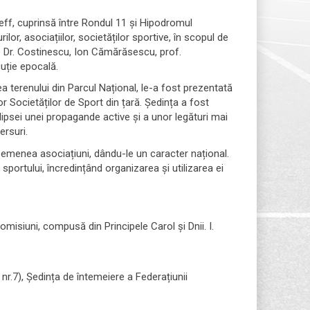
eff, cuprinsă între Rondul 11 și Hipodromul
lor, asociațiilor, societăților sportive, în scopul de
de Dr. Costinescu, Ion Cămărăsescu, prof.
uție epocală.
 terenului din Parcul Național, le-a fost prezentată
or Societăților de Sport din țară. Ședința a fost
ipsei unei propagande active și a unor legături mai
ersuri.
semenea asociațiuni, dându-le un caracter național.
sportului, încredințând organizarea și utilizarea ei
omisiuni, compusă din Principele Carol și Dnii. I.
nr.7), Ședința de întemeiere a Federațiunii