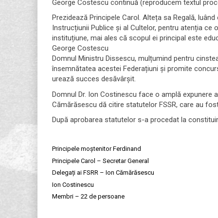
George Costescu continuă (reproducem textul proces
Prezidează Principele Carol. Alteța sa Regală, luând 
Instrucțiunii Publice și al Cultelor, pentru atenția c
instituțiune, mai ales că scopul ei principal este edu
George Costescu
Domnul Ministru Dissescu, mulțumind pentru cinstea c
însemnătatea acestei Federațiuni și promite concursu
urează succes desăvârșit.
Domnul Dr. Ion Costinescu face o amplă expunere a pr
Cămărăsescu dă citire statutelor FSSR, care au fost 
După aprobarea statutelor s-a procedat la constituire
Principele moștenitor Ferdinand
Principele Carol – Secretar General
Delegați ai FSRR – Ion Cămărăsescu
Ion Costinescu
Membri – 22 de persoane