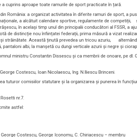
 a cuprins aproape toate ramurile de sport practicate în țară.
n România: a organizat activitatea în diferite ramuri de sport, a pus î
 naționale, a alcătuit calendare sportive, regulamente de competiții, 
șescu, în același timp unul din principalii conducători al FSSR, a ajut
 de distincție nou înființatei federații, prima măsură a vizat realizar
ară și străinătate. Această ținută prevedea un tricou azuriu, alternând
, pantaloni albi, la manșetă cu dungi verticale azurii și negre și ciorap
omnul ministru Constantin Dissescu și ca membrii de onoare, pe dl. Ge
 George Costescu, Ioan Nicolaescu, Ing. N.Iliescu Brinceni.
a tuturor comisiilor statutare și la organizarea și punerea în funcțiu
Rosetti nr.7.
cmite astfel:
, George Costescu, George Iconomu, C. Chiriacescu – membru