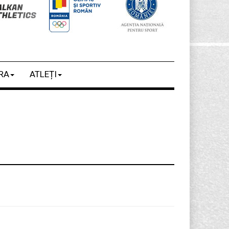
RA
ATLEȚI