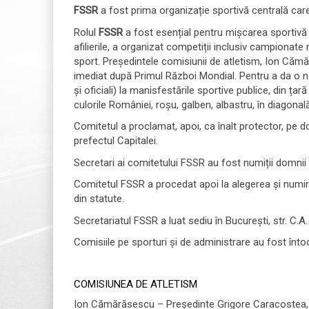
FSSR
a fost prima organizație sportivă centrală care
Rolul
FSSR
a fost esențial pentru mișcarea sportivă di
afilierile, a organizat competiții inclusiv campionate
sport. Președintele comisiunii de atletism, Ion Cămără
imediat după Primul Război Mondial. Pentru a da o notă
și oficiali) la manisfestările sportive publice, din ț
culorile României, roșu, galben, albastru, în diagonală
Comitetul a proclamat, apoi, ca înalt protector, pe d
prefectul Capitalei.
Secretari ai comitetului FSSR au fost numiții domnii
Comitetul FSSR a procedat apoi la alegerea și numire
din statute.
Secretariatul FSSR a luat sediu în București, str. C.A. 
Comisiile pe sporturi și de administrare au fost înto
COMISIUNEA DE ATLETISM
Ion Cămărăsescu – Președinte Grigore Caracostea