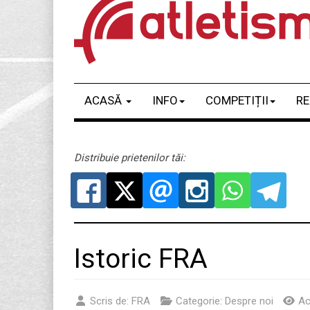
ACASĂ
INFO
COMPETIȚII
RE
Distribuie prietenilor tăi:
Istoric FRA
Scris de:
FRA
Categorie:
Despre noi
Ac