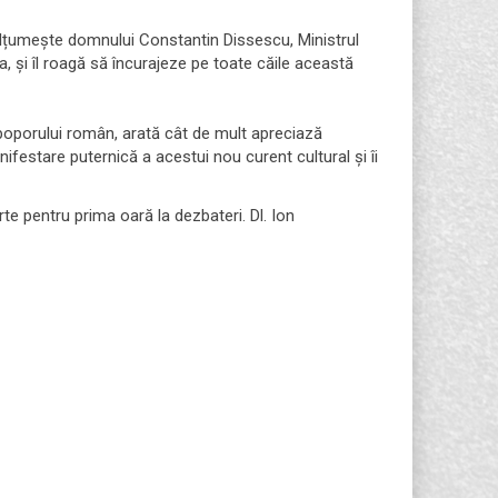
 mulțumește domnului Constantin Dissescu, Ministrul
sa, și îl roagă să încurajeze pe toate căile această
 poporului român, arată cât de mult apreciază
festare puternică a acestui nou curent cultural și îi
e pentru prima oară la dezbateri. Dl. Ion