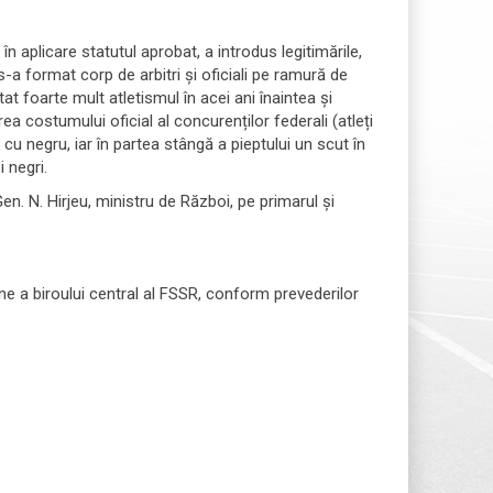
n aplicare statutul aprobat, a introdus legitimările,
s-a format corp de arbitri și oficiali pe ramură de
at foarte mult atletismul în acei ani înaintea și
ea costumului oficial al concurenților federali (atleți
 cu negru, iar în partea stângă a pieptului un scut în
i negri.
n. N. Hirjeu, ministru de Război, pe primarul și
ne a biroului central al FSSR, conform prevederilor