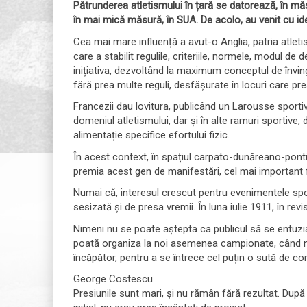
Pătrunderea atletismului în țară se datorează, în măsură 
în mai mică măsură, în SUA.
De acolo, au venit cu i
Cea mai mare influență a avut-o Anglia, patria atleti
care a stabilit regulile, criteriile, normele, modul de
inițiativa, dezvoltând la maximum conceptul de învingă
fără prea multe reguli, desfășurate în locuri care pre
Francezii dau lovitura, publicând un Larousse sportiv,
domeniul atletismului, dar și în alte ramuri sportive,
alimentație specifice efortului fizic.
În acest context, în spațiul carpato-dunăreano-pontic,
premia acest gen de manifestări, cel mai important
Numai că, interesul crescut pentru evenimentele sport
sesizată și de presa vremii. În luna iulie 1911, în r
Nimeni nu se poate aștepta ca publicul să se entuzi
poată organiza la noi asemenea campionate, când nu 
încăpător, pentru a se întrece cel puțin o sută de con
George Costescu
Presiunile sunt mari, și nu rămân fără rezultat. După m