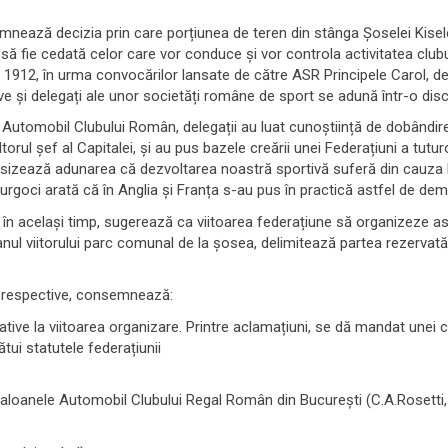
emnează decizia prin care porțiunea de teren din stânga Șoselei Kisel
să fie cedată celor care vor conduce și vor controla activitatea cluburi
ie 1912, în urma convocărilor lansate de către ASR Principele Carol, 
e și delegați ale unor societăți române de sport se adună într-o disc
 Automobil Clubului Român, delegații au luat cunoștiință de dobândirea
orul șef al Capitalei, și au pus bazele creării unei Federațiuni a tutur
esizează adunarea că dezvoltarea noastră sportivă suferă din cauza l
 Murgoci arată că în Anglia și Franța s-au pus în practică astfel de dem
 în același timp, sugerează ca viitoarea federațiune să organizeze a
planul viitorului parc comunal de la șosea, delimitează partea rezervată 
i respective, consemnează:
lative la viitoarea organizare. Printre aclamațiuni, se dă mandat unei c
tui statutele federațiunii
saloanele Automobil Clubului Regal Român din București (C.A.Rosetti, 