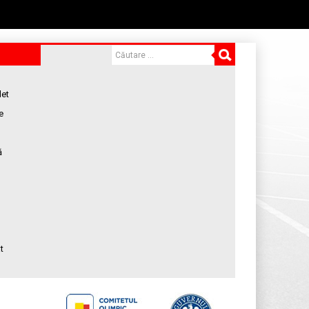
let
e
ă
t