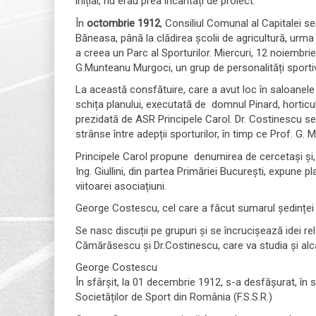
inițial, nu erau prea încântați de proiect.
În
octombrie 1912
, Consiliul Comunal al Capitalei s
Băneasa, până la clădirea școlii de agricultură, urma 
a creea un Parc al Sporturilor. Miercuri, 12 noiembr
G.Munteanu Murgoci, un grup de personalități sportiv
La această consfătuire, care a avut loc în saloanele
schița planului, executată de domnul Pinard, horticult
prezidată de ASR Principele Carol. Dr. Costinescu s
strânse între adepții sporturilor, în timp ce Prof. G.
Principele Carol propune denumirea de cercetași și,
Ing. Giullini, din partea Primăriei București, expune 
viitoarei asociațiuni.
George Costescu, cel care a făcut sumarul ședințe
Se nasc discuții pe grupuri și se încrucișează idei re
Cămărăsescu și Dr.Costinescu, care va studia și alcă
George Costescu
În sfârșit, la 01 decembrie 1912, s-a desfășurat, în 
Societăților de Sport din România (F.S.S.R.)