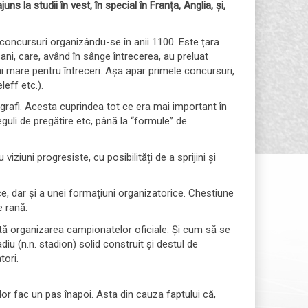
ns la studii în vest, în special în Franța, Anglia, și,
e concursuri organizându-se în anii 1100. Este țara
icani, care, având în sânge întrecerea, au preluat
mai mare pentru întreceri. Așa apar primele concursuri,
eff etc.).
pografi. Acesta cuprindea tot ce era mai important în
eguli de pregătire etc, până la “formule” de
ziuni progresiste, cu posibilități de a sprijini și
ce, dar și a unei formațiuni organizatorice. Chestiune
e rană:
tă organizarea campionatelor oficiale. Și cum să se
 (n.n. stadion) solid construit și destul de
tori.
tilor fac un pas înapoi. Asta din cauza faptului că,