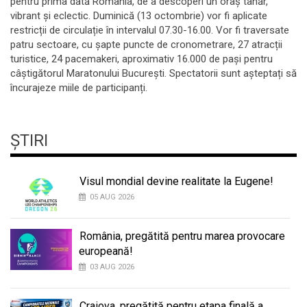
pentru prima dată România, de a descoperi un oraș tânăr,
vibrant și eclectic. Duminică (13 octombrie) vor fi aplicate
restricții de circulație în intervalul 07.30-16.00. Vor fi traversate
patru sectoare, cu șapte puncte de cronometrare, 27 atracții
turistice, 24 pacemakeri, aproximativ 16.000 de pași pentru
câștigătorul Maratonului București. Spectatorii sunt așteptați să
încurajeze miile de participanți.
ȘTIRI
Visul mondial devine realitate la Eugene!
05 AUG 2026
România, pregătită pentru marea provocare
europeană!
03 AUG 2026
Craiova, pregătită pentru etapa finală a