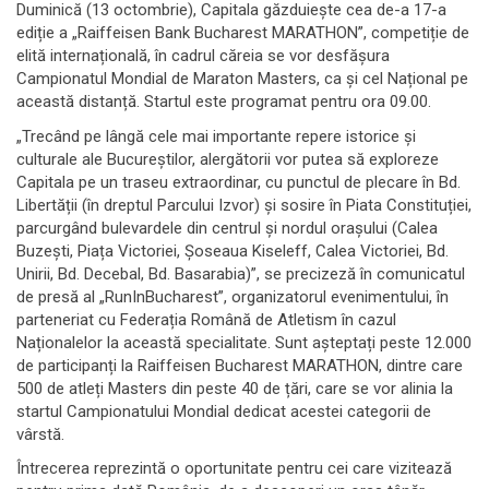
Duminică (13 octombrie), Capitala găzduiește cea de-a 17-a
ediție a „Raiffeisen Bank Bucharest MARATHON”, competiție de
elită internațională, în cadrul căreia se vor desfășura
Campionatul Mondial de Maraton Masters, ca și cel Național pe
această distanță. Startul este programat pentru ora 09.00.
„Trecând pe lângă cele mai importante repere istorice și
culturale ale Bucureștilor, alergătorii vor putea să exploreze
Capitala pe un traseu extraordinar, cu punctul de plecare în Bd.
Libertății (în dreptul Parcului Izvor) și sosire în Piata Constituției,
parcurgând bulevardele din centrul și nordul orașului (Calea
Buzești, Piața Victoriei, Șoseaua Kiseleff, Calea Victoriei, Bd.
Unirii, Bd. Decebal, Bd. Basarabia)”, se precizeză în comunicatul
de presă al „RunInBucharest”, organizatorul evenimentului, în
parteneriat cu Federația Română de Atletism în cazul
Naționalelor la această specialitate. Sunt așteptați peste 12.000
de participanți la Raiffeisen Bucharest MARATHON, dintre care
500 de atleți Masters din peste 40 de țări, care se vor alinia la
startul Campionatului Mondial dedicat acestei categorii de
vârstă.
Întrecerea reprezintă o oportunitate pentru cei care vizitează