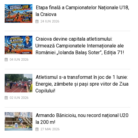
Etapa finală a Campionatelor Naționale U18,
la Craiova
24 IUN 2026
Craiova devine capitala atletismului:
Urmează Campionatele Internaționale ale
României „Iolanda Balaș Soter”, Ediția 71!
04 IUN 2026
Atletismul s-a transformat în joc de 1 Iunie:
Energie, zâmbete și pași spre viitor de Ziua
Copilului!
02 IUN 2026
Armando Bănicioiu, nou record național U20
la 200 m!
27 MAI 2026