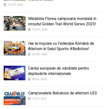
12 OCT 2025
Mădălina Florea, campioană mondială în
circuitul Golden Trail World Series 2025!
12 OCT 2025
Hai la mișcare cu Federația Română de
Atletism în Satul Sportiv #BeActive!
25 SEP 2025
Cardul european de sănătate pentru
deplasările internaționale
28 IUL 2025
Campionatele Balcanice de atletism U20
13 IUL 2025