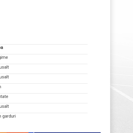
ba
gime
lusalt
lusalt
m
tate
lusalt
 garduri