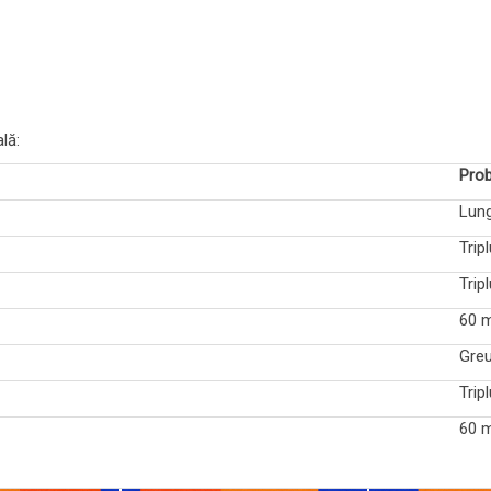
lă:
Pro
Lun
Trip
Trip
60 
Greu
Trip
60 m