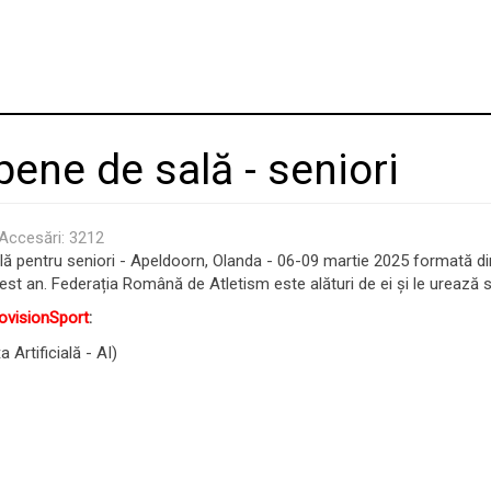
ene de sală - seniori
Accesări: 3212
 pentru seniori - Apeldoorn, Olanda - 06-09 martie 2025 formată din 
est an. Federația Română de Atletism este alături de ei și le urează
ovisionSport
:
 Artificială - AI)