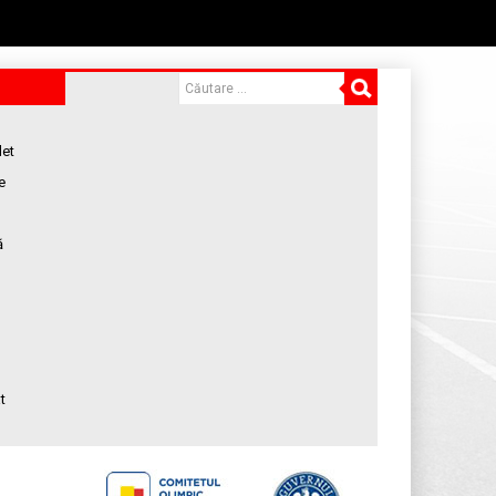
let
e
ă
t