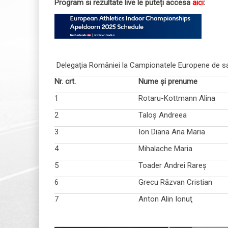
Program si rezultate live le puteți accesa
aici
:
Delegația României la Campionatele Europene de sa
Nr. crt.
Nume şi prenume
1
Rotaru-Kottmann Alina
2
Taloş Andreea
3
Ion Diana Ana Maria
4
Mihalache Maria
5
Toader Andrei Rareş
6
Grecu Răzvan Cristian
7
Anton Alin Ionuţ