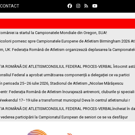
CONTACT
României ia startul la Campionatele Mondiale din Oregon, SUA!
ricolorii pornesc spre Campionatele Europene de Atletism Birmingham 2026 At
am, UK
: Federația Română de Atletism organizează deplasarea la Campionatel
ȚIA ROMÂNĂ DE ATLETISMCONSILIUL FEDERAL PROCES-VERBAL Întocmit ast
onsiliul Federal a aprobat următoarea componență a delegației ce va partici
 În perioada 25–26 iulie 2026, Stadionul de Atletism „Nicolae Mărășescu
entr
: Federația Română de Atletism încurajează antrenorii, cluburile și speciali
Weekendul 17–19 iulie a transformat municipiul Deva în centrul atletismului r
ȚIA ROMÂNĂ DE ATLETISMCONSILIUL FEDERAL PROCES-VERBALîncheiat în da
n vederea participării la Campionatul European de seniori ce se va desfășur