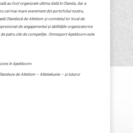
lă au fost organizate ultima dată în Olanda, dar a
u cel mai mare eveniment din portofoliul nostru,
lă Olandeză de Atletism și comitetul lor local de
resionat de angajamentul și abilitățile organizatorice
tor de patru zile de competiție. Omnisport Apeldoorn este
succes în Apeldoorn.
landeze de Atletism – Atletiekunie – și tuturor