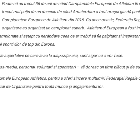
Poate că au trecut 36 de ani de când Campionatele Europene de Atletism în sa
trecut mai puțin de un deceniu de când Amsterdam a fost orașul gazdă pentr
Campionatele Europene de Atletism din 2016. Cu acea ocazie, Federația Rega
organizare au organizat un campionat superb. Atletismul European a fost imp
 campionate și aștept cu nerăbdare ceea ce ar trebui să fie palpitant și inspira
ul sportivilor de top din Europa.
e superlative pe care le au la dispoziție aici, sunt sigur că o vor face.
 mass-media, personal, voluntari și spectatori – vă doresc un timp plăcut și de 
umele European Athletics, pentru a oferi sincere mulțumiri Federației Regale O
Local de Organizare pentru toată munca și angajamentul lor.