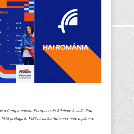
iție a Campionatelor Europene de Atletism în sală.
Este
973 și Haga în 1989 și, ca întotdeauna, este o p
lăcere