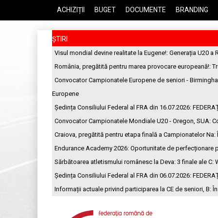
ACHIZIȚII
BUGET
DOCUMENTE
BRANDING
ȘTIRI
Visul mondial devine realitate la Eugene!
: Generația U20 a 
România, pregătită pentru marea provocare europeană!
: T
Convocator Campionatele Europene de seniori - Birmingh
Europene
Ședința Consiliului Federal al FRA din 16.07.2026
: FEDERA
Convocator Campionatele Mondiale U20 - Oregon, SUA
: C
Craiova, pregătită pentru etapa finală a Campionatelor Na
:
Endurance Academy 2026: Oportunitate de perfecționare p
Sărbătoarea atletismului românesc la Deva: 3 finale ale C
: 
Ședința Consiliului Federal al FRA din 06.07.2026
: FEDERA
Informații actuale privind participarea la CE de seniori, B
: Î