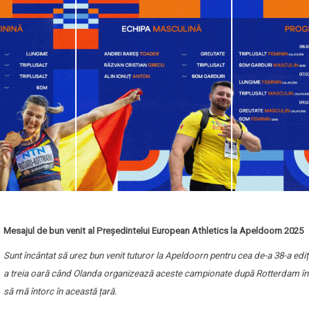
Mesajul de bun venit al Președintelui European Athletics la Apeldoorn 2025
Sunt încântat să urez bun venit tuturor la Apeldoorn pentru cea de-a 38-a ed
a treia oară când Olanda organizează aceste campionate după Rotterdam în 1
să mă întorc în această țară.