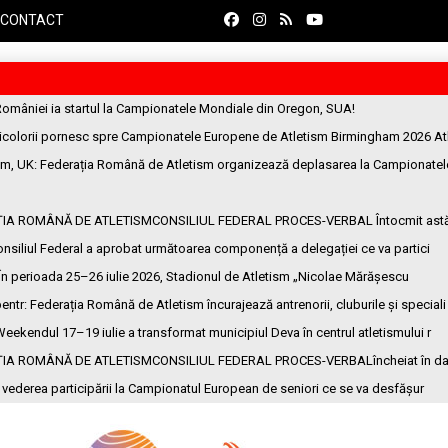
CONTACT
României ia startul la Campionatele Mondiale din Oregon, SUA!
ricolorii pornesc spre Campionatele Europene de Atletism Birmingham 2026 At
am, UK
: Federația Română de Atletism organizează deplasarea la Campionatel
ȚIA ROMÂNĂ DE ATLETISMCONSILIUL FEDERAL PROCES-VERBAL Întocmit ast
onsiliul Federal a aprobat următoarea componență a delegației ce va partici
 În perioada 25–26 iulie 2026, Stadionul de Atletism „Nicolae Mărășescu
entr
: Federația Română de Atletism încurajează antrenorii, cluburile și speciali
Weekendul 17–19 iulie a transformat municipiul Deva în centrul atletismului r
ȚIA ROMÂNĂ DE ATLETISMCONSILIUL FEDERAL PROCES-VERBALîncheiat în da
n vederea participării la Campionatul European de seniori ce se va desfășur