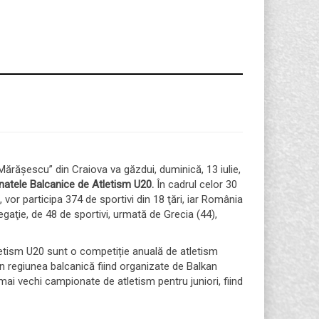
Mărăşescu” din Craiova va găzdui, duminică, 13 iulie,
atele Balcanice de Atletism U20.
În cadrul celor 30
 vor participa 374 de sportivi din 18 ţări, iar România
gaţie, de 48 de sportivi, urmată de Grecia (44),
tism U20 sunt o competiție anuală de atletism
in regiunea balcanică fiind organizate de Balkan
 mai vechi campionate de atletism pentru juniori, fiind