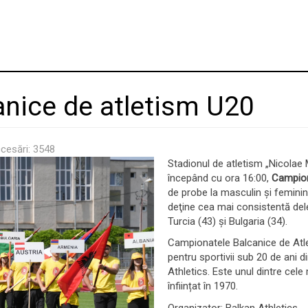
nice de atletism U20
cesări: 3548
Stadionul de atletism „Nicolae 
începând cu ora 16:00,
Campion
de probe la masculin şi feminin,
deţine cea mai consistentă dele
Turcia (43) și Bulgaria (34).
Campionatele Balcanice de Atle
pentru sportivii sub 20 de ani d
Athletics. Este unul dintre cele
înființat în 1970.
Organizator: Balkan Athletics