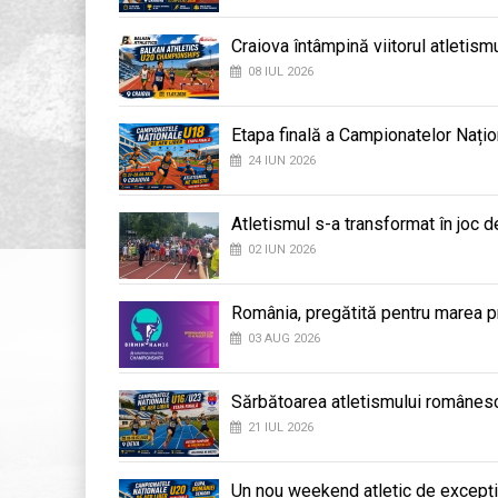
Craiova întâmpină viitorul atletis
08 IUL 2026
Etapa finală a Campionatelor Națio
24 IUN 2026
Atletismul s-a transformat în joc d
02 IUN 2026
România, pregătită pentru marea 
03 AUG 2026
Sărbătoarea atletismului românesc
21 IUL 2026
Un nou weekend atletic de excepți