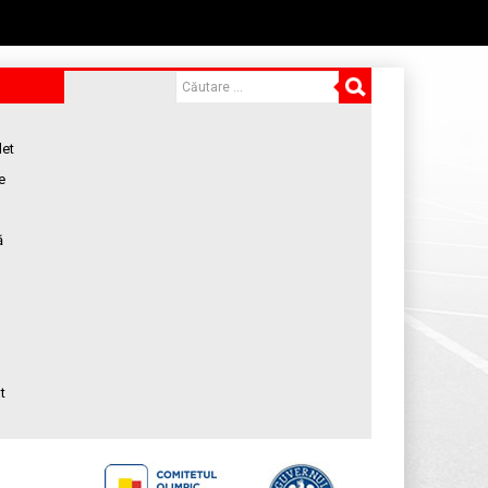
let
e
ă
t