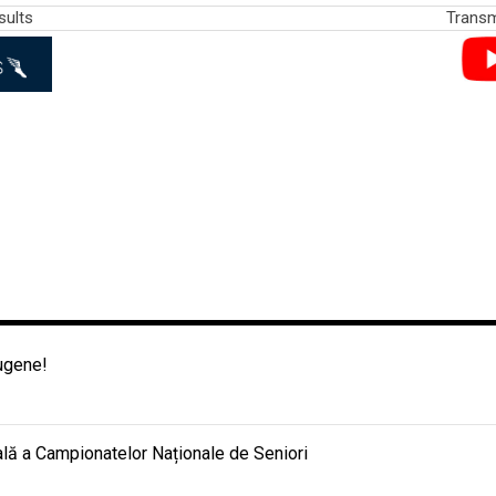
sults
Transmi
Eugene!
nală a Campionatelor Naționale de Seniori