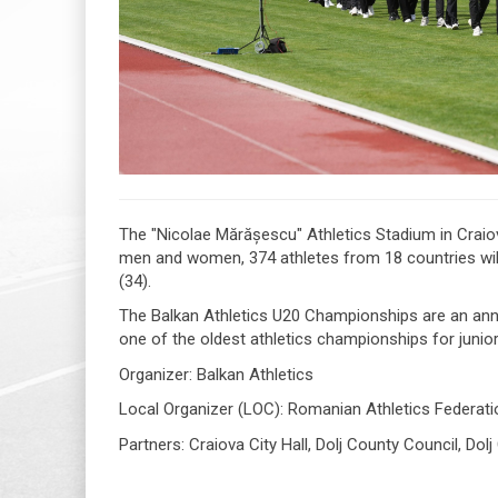
The "Nicolae Mărăşescu" Athletics Stadium in Craiova
men and women, 374 athletes from 18 countries will 
(34).
The Balkan Athletics U20 Championships are an annua
one of the oldest athletics championships for junior
Organizer: Balkan Athletics
Local Organizer (LOC): Romanian Athletics Federati
Partners: Craiova City Hall, Dolj County Council, Dol