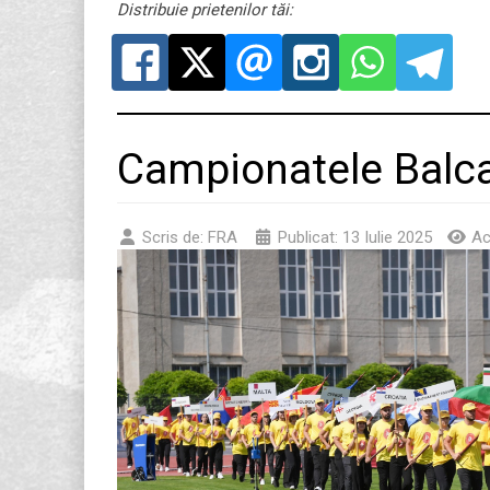
Distribuie prietenilor tăi:
Campionatele Balca
Scris de:
FRA
Publicat: 13 Iulie 2025
Ac