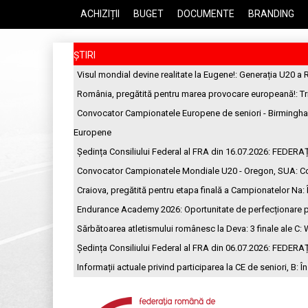
ACHIZIȚII
BUGET
DOCUMENTE
BRANDING
ȘTIRI
Visul mondial devine realitate la Eugene!
: Generația U20 a 
România, pregătită pentru marea provocare europeană!
: T
Convocator Campionatele Europene de seniori - Birmingh
Europene
Ședința Consiliului Federal al FRA din 16.07.2026
: FEDERA
Convocator Campionatele Mondiale U20 - Oregon, SUA
: C
Craiova, pregătită pentru etapa finală a Campionatelor Na
:
Endurance Academy 2026: Oportunitate de perfecționare p
Sărbătoarea atletismului românesc la Deva: 3 finale ale C
: 
Ședința Consiliului Federal al FRA din 06.07.2026
: FEDERA
Informații actuale privind participarea la CE de seniori, B
: Î