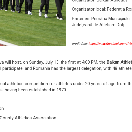
Organizator local: Federația R
Parteneri: Primăria Municipiului
Județeană de Atletism Dolj
credit foto:
https://www.facebook.com/PM
 will host, on Sunday, July 13, the first at 4:00 PM, the
Balkan Athle
participate, and Romania has the largest delegation, with 48 athletes
l athletics competition for athletes under 20 years of age from the 
s, having been established in 1970.
on
j County Athletics Association