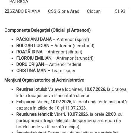
PATRICIA
22
SZABO BRIANA
CSS Gloria Arad
Ciocan
51.93
Componența Delegației (Oficiali și Antrenori)
PĂCIOIANU DANA
– Antrenor (sprint)
BOLGAR LUCIAN
– Antrenor (semifond)
ROATĂ IRINA
– Antrenor (sărituri)
FLOROIU EMILIAN
– Antrenor (aruncări)
DORU CRIŞAN
– Antrenor federal
CRISTINA MAN
– Team leader
Mențiuni Organizatorice și Administrative
Reunirea lotului:
Va avea loc vineri,
10.07.2026
, la Craiova,
într-o locație ce va fi anunțată ulterior.
Echiparea:
Vineri,
10.07.2026
, la locul unde este asigurată
cazarea în zilele de 10 şi 11.07.2026.
Reuniunea tehnică:
Vineri,
10.07.2026
, la orele
20:00
, cu
participarea întregii delegații de sportivi și antrenori (la
hotelul unde va fi cazată echipa).