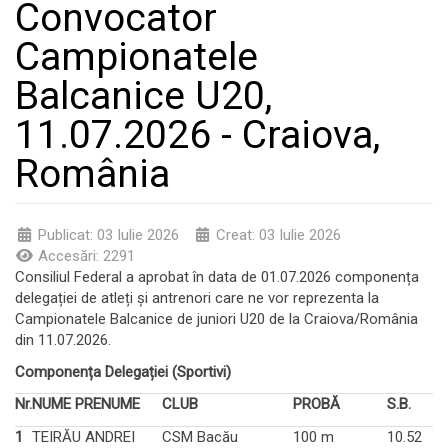
Convocator
Campionatele
Balcanice U20,
11.07.2026 - Craiova,
România
Publicat: 03 Iulie 2026
Creat: 03 Iulie 2026
Accesări: 2291
Consiliul Federal a aprobat în data de 01.07.2026 componența
delegației de atleți și antrenori care ne vor reprezenta la
Campionatele Balcanice de juniori U20 de la Craiova/România
din 11.07.2026.
Componența Delegației (Sportivi)
Nr.
NUME PRENUME
CLUB
PROBĂ
S.B.
1
TEIRĂU ANDREI
CSM Bacău
100 m
10.52