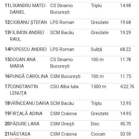
11
LIXANDRU MATEI
CS Dinamo
Triplu
14.98
DANIEL
Bucureşti
12
CIOBANU ŞTEFAN
LPS Roman
Greutate
19.68
13
FILIMON ANDREI
SCM Bacău
Greutate
19.29
RAUL
14
POPESCU ANDREI
LPS Roman
Suliţă
68.22
15
DOGAN ANA
CS Dinamo
100 m
11.78
MARIA
Bucureşti
16
PUNGĂ CAROLINA
CSM Bucureşti
100 m
11.75
17
CONSTANTIN
CSU Alba Iulia
1500 m
4:22.76
LENUŢA
18
VRÎNCEANU DARIA
SCM Bacău
Triplu
12.95
19
FIRŢALĂ ADINA
CSM Craiova
Greutate
14.95
20
PĂDURE LARA
CSM Oneşti
Disc
45.70
21
NĂSTASA
CSM Craiova
Ciocan
53.59