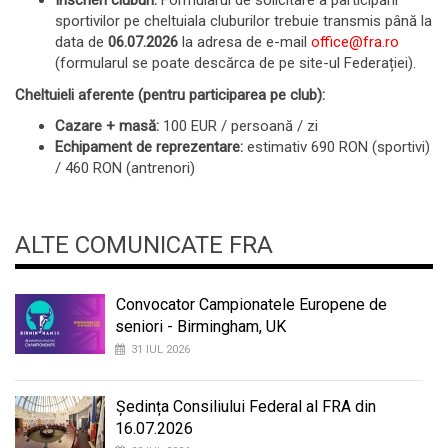
Înscrieri cluburi:
Formularul de solicitare a participării
sportivilor pe cheltuiala cluburilor trebuie transmis până la
data de
06.07.2026
la adresa de e-mail
office@fra.ro
(formularul se poate descărca de pe site-ul Federației).
Cheltuieli aferente (pentru participarea pe club):
Cazare + masă:
100 EUR / persoană / zi
Echipament de reprezentare:
estimativ 690 RON (sportivi)
/ 460 RON (antrenori)
ALTE COMUNICATE FRA
Convocator Campionatele Europene de
seniori - Birmingham, UK
31 IUL 2026
Ședința Consiliului Federal al FRA din
16.07.2026