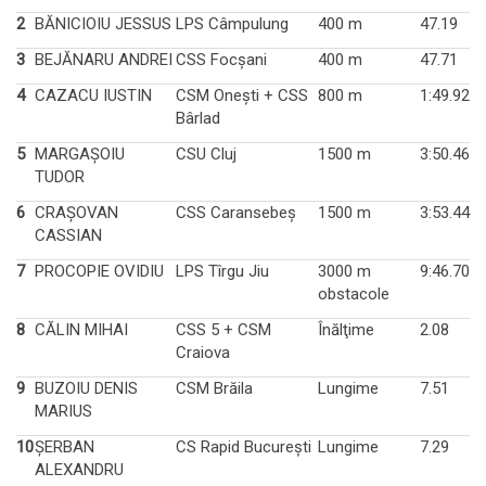
2
BĂNICIOIU JESSUS
LPS Câmpulung
400 m
47.19
3
BEJĂNARU ANDREI
CSS Focşani
400 m
47.71
4
CAZACU IUSTIN
CSM Oneşti + CSS
800 m
1:49.92
Bârlad
5
MARGAŞOIU
CSU Cluj
1500 m
3:50.46
TUDOR
6
CRAŞOVAN
CSS Caransebeş
1500 m
3:53.44
CASSIAN
7
PROCOPIE OVIDIU
LPS Tîrgu Jiu
3000 m
9:46.70
obstacole
8
CĂLIN MIHAI
CSS 5 + CSM
Înălţime
2.08
Craiova
9
BUZOIU DENIS
CSM Brăila
Lungime
7.51
MARIUS
10
ŞERBAN
CS Rapid Bucureşti
Lungime
7.29
ALEXANDRU