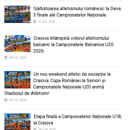
Sărbătoarea atletismului românesc la Deva:
3 finale ale Campionatelor Naționale
21 IUL 2026
Craiova întâmpină viitorul atletismului
balcanic la Campionatele Balcanice U20
2026
08 IUL 2026
Un nou weekend atletic de excepție la
Craiova: Cupa României la Seniori și
Campionatele Naționale U20 animă
Stadionul de Atletism!
03 IUL 2026
Etapa finală a Campionatelor Naționale U18,
la Craiova
24 IUN 2026