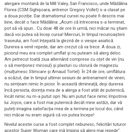
alergare montană de la Mill Valey, San Francisco, unde Mădălina
Florea (CSM Sighișoara, antrenor Gregory Vollet) s-a clasat pe
a doua poziție. Dar dramatismul cursei nu poate fi descris mai
bine, decât o face Mădălina: „Acum că întrecerea s-a terminat,
pot să vă spun… Cu doar 48 de ore în urmă, nici măcar nu știam
dacă voi putea să încep cursa! Miercuri, în timpul recunoașterii
traseului, am fost înțepată la gleznă de o viespe asiatică.
Durerea a venit repede, dar am crezut că va trece. A doua zi,
piciorul meu era complet umflat și nu puteam să alerg deloc.
Am petrecut toată ziua alternând comprese cu oțet de vin (nu
o să menționez mirosul) și plasturi cu clorură de magneziu
(mulțumesc Stimcare și Arnaud Tortel). În 24 de ore, umflătura
a scăzut, dar în timpul ultimei sesiuni de antrenament de vineri,
nu simțeam nimic în picior. În această dimineață, deși durerea
încă persista, dorința mea de a alerga a fost atât de puternică,
încât nimic nu m-a putut opri. Nu am putut face nimic împotriva
lui Joyce, care a fost mai puternică decât mine astăzi, dar vă
puteți imagina satisfacția mea de a termina pe locul doi, când
nici măcar nu eram sigură că voi putea începe!
Nivelul acestei curse a fost complet nebunesc, felicitări tuturor
acestor Super Woman care mă împing să alerg mai repede”.