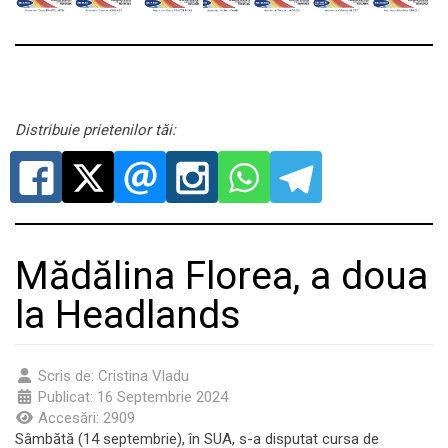
Distribuie prietenilor tăi:
Mădălina Florea, a doua
la Headlands
Scris de:
Cristina Vladu
Publicat: 16 Septembrie 2024
Accesări: 2909
Sâmbătă (14 septembrie), în SUA, s-a disputat cursa de