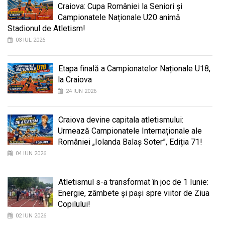
Craiova: Cupa României la Seniori și
Campionatele Naționale U20 animă
Stadionul de Atletism!
03 IUL 2026
Etapa finală a Campionatelor Naționale U18,
la Craiova
24 IUN 2026
Craiova devine capitala atletismului:
Urmează Campionatele Internaționale ale
României „Iolanda Balaș Soter”, Ediția 71!
04 IUN 2026
Atletismul s-a transformat în joc de 1 Iunie:
Energie, zâmbete și pași spre viitor de Ziua
Copilului!
02 IUN 2026