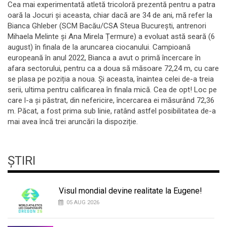
Cea mai experimentată atletă tricoloră prezentă pentru a patra
oară la Jocuri și aceasta, chiar dacă are 34 de ani, mă refer la
Bianca Ghleber (SCM Bacău/CSA Steua București, antrenori
Mihaela Melinte și Ana Mirela Țermure) a evoluat astă seară (6
august) în finala de la aruncarea ciocanului. Campioană
europeană în anul 2022, Bianca a avut o primă încercare în
afara sectorului, pentru ca a doua să măsoare 72,24 m, cu care
se plasa pe poziția a noua. Și aceasta, înaintea celei de-a treia
serii, ultima pentru calificarea în finala mică. Cea de opt! Loc pe
care l-a și păstrat, din nefericire, încercarea ei măsurând 72,36
m. Păcat, a fost prima sub linie, ratând astfel posibilitatea de-a
mai avea încă trei aruncări la dispoziție.
ȘTIRI
Visul mondial devine realitate la Eugene!
05 AUG 2026