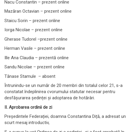
Nacu Constantin – prezent online
Mazăran Octavian – prezent online
Staicu Sorin – prezent online
Iorga Nicolae – prezent online
Gherase Tudorel –prezent online
Herman Vasile – prezent online
Ille Ana Claudia – prezentă online
Sandu Nicolae – prezent online
Tănase Stamule – absent
Întrunindu-se un număr de 20 membri din totalul celor 21, s-a
constatat îndeplinirea cvorumului statutar necesar pentru
desfășurarea ședinței și adoptarea de hotărâri.
II. Aprobarea ordinii de zi
Președintele Federației, doamna Constantina Diță, a adresat un
scurt mesaj introductiv,
S-a supus la vot Ordinea de zi a ședinței, și a fost aprobată în