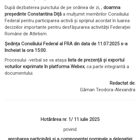
După dezbaterea punctului de pe ordinea de zi, ,
doamna
președinte Constantina Diță
a mulțumit membrilor Consiliului
Federal pentru participarea activă și sprijinul acordat în luarea
deciziilor importante pentru desfășurarea activității Federației
Române de Atletism.
Ședința Consiliului Federal al FRA din data de 11.07.2025 s-a
încheiat la ora 15:00.
Procesului -verbal se va atașa
lista de prezență și exportul
voturilor exprimate în platforma Webex
, ca parte integrantă a
documentului.
Redactat de:
Găman Teodora-Alexandra
Hotărârea nr. 1/ 11 iulie 2025
privind
aprobarea participării și a componenței nominale a delegației