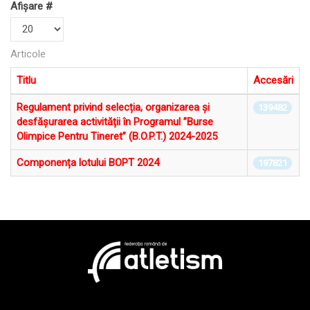
Afișare #
Articole
Titlu
Accesări
Regulament privind selecția, organizarea și
139482
desfășurarea activității în Programul ”Burse
Olimpice Pentru Tineret” (B.O.P.T.) 2024-2025
Componența lotului BOPT 2024
197821