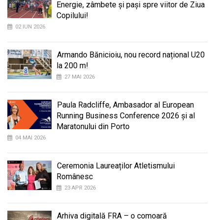
Energie, zâmbete și pași spre viitor de Ziua
Copilului!
02 IUN 2026
Armando Bănicioiu, nou record național U20
la 200 m!
27 MAI 2026
Paula Radcliffe, Ambasador al European
Running Business Conference 2026 și al
Maratonului din Porto
04 MAI 2026
Ceremonia Laureaților Atletismului
Românesc
23 APR 2026
Arhiva digitală FRA – o comoară