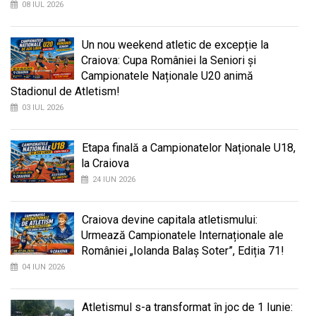
08 IUL 2026
Un nou weekend atletic de excepție la
Craiova: Cupa României la Seniori și
Campionatele Naționale U20 animă
Stadionul de Atletism!
03 IUL 2026
Etapa finală a Campionatelor Naționale U18,
la Craiova
24 IUN 2026
Craiova devine capitala atletismului:
Urmează Campionatele Internaționale ale
României „Iolanda Balaș Soter”, Ediția 71!
04 IUN 2026
Atletismul s-a transformat în joc de 1 Iunie: