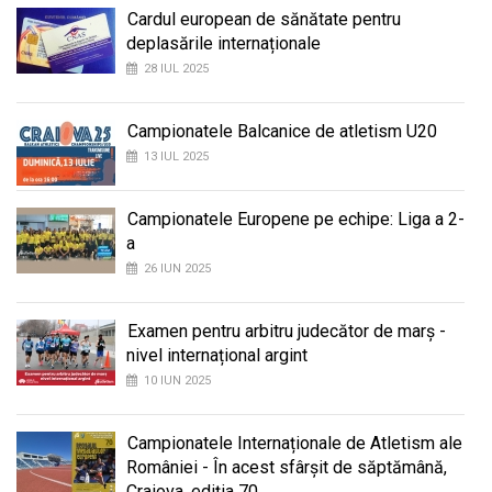
Cardul european de sănătate pentru
deplasările internaționale
28 IUL 2025
Campionatele Balcanice de atletism U20
13 IUL 2025
Campionatele Europene pe echipe: Liga a 2-
a
26 IUN 2025
Examen pentru arbitru judecător de marș -
nivel internațional argint
10 IUN 2025
Campionatele Internaționale de Atletism ale
României - În acest sfârșit de săptămână,
Craiova, ediția 70