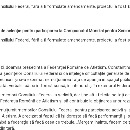
siliului Federal, fără a fi formulate amendamente, proiectul a fost
s
or de selecție pentru participarea la
Campionatul Mondial pentru Senior
siliului Federal, fără a fi formulate amendamente, proiectul a fost
s
zi, doamna președintă a Federației Române de Atletism, Constantina 
 ședințelor Consiliului Federal și că înțelege dificultățile generate d
reuniuni și și-a exprimat nemulțumirea față de apariția în spațiul publi
ât verbale, cât și în formă scrisă, în interiorul și în exteriorul Federaț
 membrii Consiliului Federal la ședință, dar ține să-i felicite pe toți c
e Federația Română de Atletism și să contribuie la obținerea unor rez
lțumit membrilor Consiliului Federal pentru participarea activă și spr
 Aletism. A precizat și faptul că își dorește să facă performanță și 
 echipă a federație să facă ceea ce trebuie. „Mergem înainte, facem ce 
din țară.