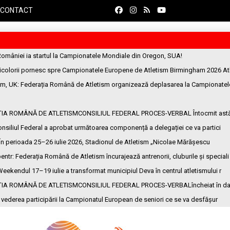
CONTACT
României ia startul la Campionatele Mondiale din Oregon, SUA!
ricolorii pornesc spre Campionatele Europene de Atletism Birmingham 2026 At
am, UK
: Federația Română de Atletism organizează deplasarea la Campionatel
ȚIA ROMÂNĂ DE ATLETISMCONSILIUL FEDERAL PROCES-VERBAL Întocmit ast
onsiliul Federal a aprobat următoarea componență a delegației ce va partici
 În perioada 25–26 iulie 2026, Stadionul de Atletism „Nicolae Mărășescu
entr
: Federația Română de Atletism încurajează antrenorii, cluburile și speciali
Weekendul 17–19 iulie a transformat municipiul Deva în centrul atletismului r
ȚIA ROMÂNĂ DE ATLETISMCONSILIUL FEDERAL PROCES-VERBALîncheiat în da
n vederea participării la Campionatul European de seniori ce se va desfășur