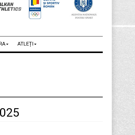
RA
ATLEȚI
2025