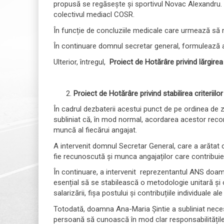
propusă se regăsește și sportivul Novac Alexandru. În
colectivul mediacl COSR.
În funcție de concluziile medicale care urmează să ne
În continuare domnul secretar general, formulează a
Ulterior, întregul,
Proiect de
Hotărâre privind lărgire
Proiect de
Hotărâre privind
stabilirea criterii
În cadrul dezbaterii acestui punct de pe ordinea de zi
subliniat că, în mod normal, acordarea acestor recom
muncă al fiecărui angajat.
A intervenit domnul Secretar General, care a arătat c
fie recunoscută și munca angajaților care contribuie 
În continuare, a intervenit reprezentantul ANS doamna 
esențial să se stabilească o metodologie unitară și o
salarizării, fișa postului și contribuțiile individuale 
Totodată, doamna Ana-Maria Șintie a subliniat necesita
persoană să cunoască în mod clar responsabilitățile c