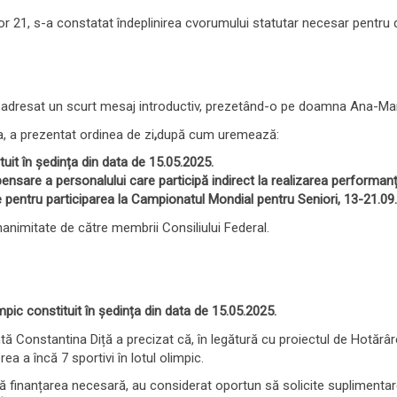
r 21, s-a constatat îndeplinirea cvorumului statutar necesar pentru 
 adresat un scurt mesaj introductiv, prezetând-o pe doamna Ana-Mari
a, a prezentat ordinea de zi
,
după cum uremează:
tuit în ședința din data de 15.05.2025.
mpensare a personalului care participă indirect la realizarea performanț
ie pentru participarea la
Campionatul Mondial pentru Seniori, 13-21.0
unanimitate de către membrii Consiliului Federal.
impic
constituit în ședința din data de 15.05.2025.
tă Constantina Diță a precizat că, în legătură cu proiectul de Hotăr
 a încă 7 sportivi în lotul olimpic.
tă finanțarea necesară, au considerat oportun să solicite suplimenta