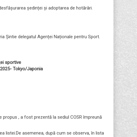
desfășurarea ședinței și adoptarea de hotărâri.
a Șintie delegatul Agenței Naționale pentru Sport.
ei sportive
9.2025- Tokyo/Japonia
âre propus , a fost prezentă la sediul COSR împreună
rea listei.De asemenea, după cum se observa, în lista