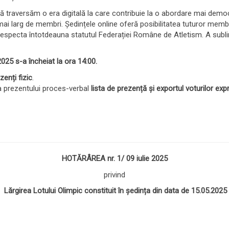
 că traversăm o era digitală la care contribuie la o abordare mai dem
i larg de membri. Ședințele online oferă posibilitatea tuturor membril
respecta întotdeauna statutul Federației Române de Atletism. A subli
2025 s-a încheiat la ora 14:00.
enți fizic
.
a prezentului proces-verbal
lista de prezență și exportul voturilor e
HOTĂRÂREA
nr. 1/ 09 iulie 2025
privind
Lărgirea Lotului Olimpic
constituit în ședința din data de 15.05.2025