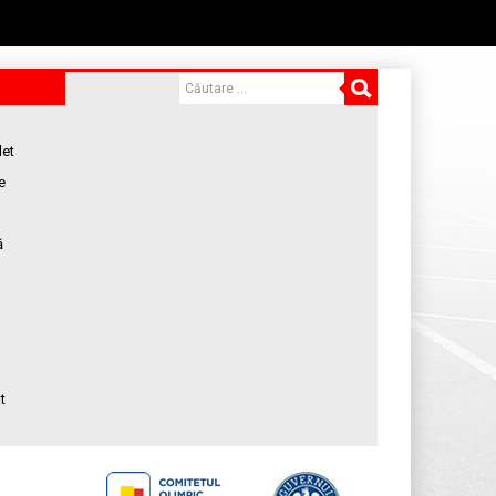
let
e
ă
t