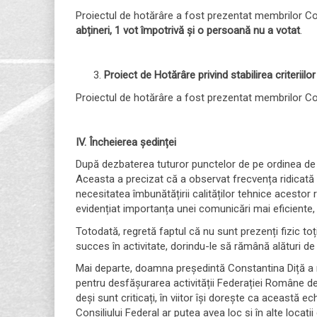
Proiectul de hotărâre a fost prezentat membrilor Con
abțineri, 1 vot împotrivă și o persoană nu a votat
.
Proiect de
Hotărâre privind stabilirea criteriil
Proiectul de hotărâre a fost prezentat membrilor Con
IV. Încheierea ședinței
După dezbaterea tuturor punctelor de pe ordinea de 
Aceasta a precizat că a observat frecvența ridicată a
necesitatea îmbunătățirii calităților tehnice acestor 
evidențiat importanța unei comunicări mai eficiente, at
Totodată, regretă faptul că nu sunt prezenți fizic toți
succes în activitate, dorindu-le să rămână alături d
Mai departe, doamna președintă Constantina Diță a mu
pentru desfășurarea activității Federației Române de
deși sunt criticați, în viitor își dorește ca această
Consiliului Federal ar putea avea loc și în alte locații 