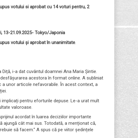
upus votului si aprobat cu 14 voturi pentru, 2
i, 13-21.09.2025- Tokyo/Japonia
upus votului și aprobat în unanimitate
.
Diță, i-a dat cuvântul doamnei Ana Maria Șintie.
e desfășurarea acestora în format online. A subliniat
c a unor articole nefavorabile. În acest context, a
iei.
ei implicați pentru eforturile depuse. Le-a urat mult
ultate valoroase.
ijinul acordat în luarea deciziilor importante
să ajungă cât mai sus. Totodată, a menționat că,
trebuie să facem.” A spus că pe viitor ședințele