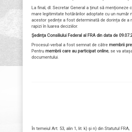
La final, dl. Secretar General a ținut să menționeze
mare legitimitate hotărârilor adoptate cu un număr ma
acestor ședințe a fost determinată de dorința de a 
rapizi în luarea deciziilor.
Ședința Consiliului Federal al FRA din data de 09.07.
Procesul-verbal a fost semnat de către
membrii prez
Pentru
membrii care au participat online
, se va ataș
documentului.
În temeiul Art. 53, alin 1, lit. k) și n) din Statutul FRA,