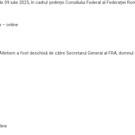
de 09 iulie 2025, în cadrul ședinței Consiliului Federal al Federației 
 – online
 Atletism a fost deschisă de către Secretarul General al FRA, domnul 
line