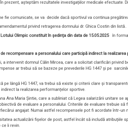
 prezent, așteptăm rezultatele investigațiilor medicale efectuate. Din 
 fie comunicate, se va decide dacă sportivul va continua pregătirea î
mendamentul privind retragerea domnului dr. Ghica Costin din listă..
a Lotului Olimpic
constituit în ședința din data de 15.05.2025
în forma
lor de recompensare a personalului care participă indirect la realizare
, a intervenit domnul Călin Mircea, care a solicitat clarificări privin
pense ar trebui să se bazeze pe prevederile HG 1447 și pe sarcinile 
ă pe lângă HG 1447, va trebui să existe și criterii clare și transpare
indirect la realizarea performanțelor sportive.
Ana Maria Șintie, care a subliniat că Legea salarizării unitare se apli
biectivă de evaluare a personalului. Criteriile de evaluare trebuie să 
ale fiecărui angajat. Numai astfel recompensele pot fi acordate într-un m
tea actualizării fișelor de post, astfel încât să includă atribuțiile sp
e îi revin.