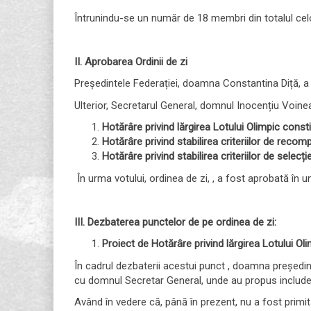
Întrunindu-se un număr de 18 membri din totalul celo
II. Aprobarea Ordinii de zi
Președintele Federației, doamna Constantina Diță, a
Ulterior, Secretarul General, domnul Inocențiu Voine
Hotărâre privind lărgirea Lotului Olimpic
consti
Hotărâre privind
stabilirea criteriilor de reco
Hotărâre privind stabilirea criteriilor de selecț
În urma votului, ordinea de zi, , a fost aprobată în 
III. Dezbaterea punctelor de pe ordinea de zi:
Proiect de Hotărâre privind
lărgirea Lotului Ol
În cadrul dezbaterii acestui punct , doamna președin
cu domnul Secretar General, unde au propus includerea
Având în vedere că, până în prezent, nu a fost primi