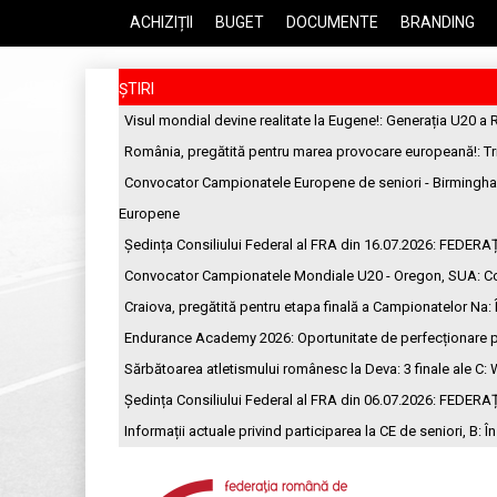
ACHIZIȚII
BUGET
DOCUMENTE
BRANDING
ȘTIRI
Visul mondial devine realitate la Eugene!
: Generația U20 a 
România, pregătită pentru marea provocare europeană!
: T
Convocator Campionatele Europene de seniori - Birmingh
Europene
Ședința Consiliului Federal al FRA din 16.07.2026
: FEDERA
Convocator Campionatele Mondiale U20 - Oregon, SUA
: C
Craiova, pregătită pentru etapa finală a Campionatelor Na
:
Endurance Academy 2026: Oportunitate de perfecționare p
Sărbătoarea atletismului românesc la Deva: 3 finale ale C
: 
Ședința Consiliului Federal al FRA din 06.07.2026
: FEDERA
Informații actuale privind participarea la CE de seniori, B
: Î