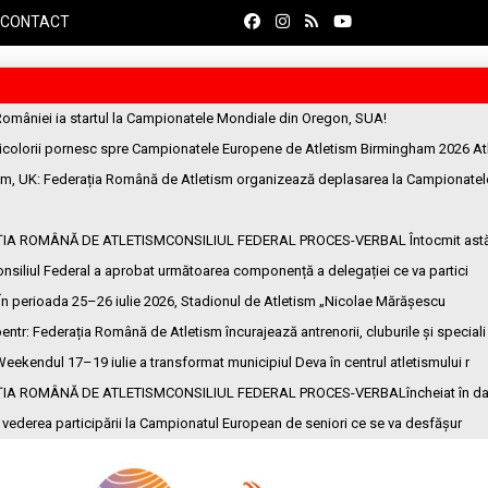
CONTACT
României ia startul la Campionatele Mondiale din Oregon, SUA!
ricolorii pornesc spre Campionatele Europene de Atletism Birmingham 2026 At
am, UK
: Federația Română de Atletism organizează deplasarea la Campionatel
ȚIA ROMÂNĂ DE ATLETISMCONSILIUL FEDERAL PROCES-VERBAL Întocmit ast
onsiliul Federal a aprobat următoarea componență a delegației ce va partici
 În perioada 25–26 iulie 2026, Stadionul de Atletism „Nicolae Mărășescu
entr
: Federația Română de Atletism încurajează antrenorii, cluburile și speciali
Weekendul 17–19 iulie a transformat municipiul Deva în centrul atletismului r
ȚIA ROMÂNĂ DE ATLETISMCONSILIUL FEDERAL PROCES-VERBALîncheiat în da
n vederea participării la Campionatul European de seniori ce se va desfășur