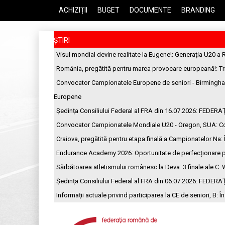
ACHIZIȚII
BUGET
DOCUMENTE
BRANDING
ȘTIRI
Visul mondial devine realitate la Eugene!
: Generația U20 a 
România, pregătită pentru marea provocare europeană!
: T
Convocator Campionatele Europene de seniori - Birmingh
Europene
Ședința Consiliului Federal al FRA din 16.07.2026
: FEDERA
Convocator Campionatele Mondiale U20 - Oregon, SUA
: C
Craiova, pregătită pentru etapa finală a Campionatelor Na
:
Endurance Academy 2026: Oportunitate de perfecționare p
Sărbătoarea atletismului românesc la Deva: 3 finale ale C
: 
Ședința Consiliului Federal al FRA din 06.07.2026
: FEDERA
Informații actuale privind participarea la CE de seniori, B
: Î