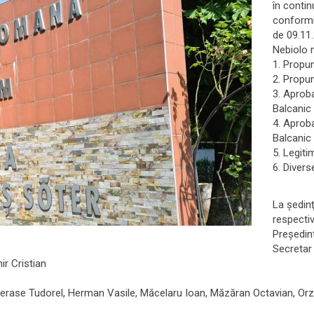
în contin
conformit
de 09.11.
Nebiolo n
1. Propun
2. Propun
3. Aproba
Balcanic
4. Aproba
Balcanic
5. Legitim
6. Divers
La şedinţ
respectiv
Preşedin
Secretar 
ir Cristian
herase Tudorel, Herman Vasile, Măcelaru Ioan, Măzăran Octavian, Orz