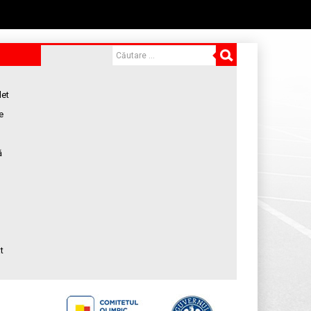
let
e
ă
t