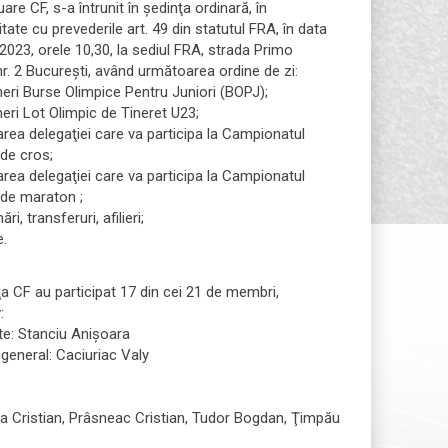
uare CF, s-a întrunit în şedinţa ordinară, în
ate cu prevederile art. 49 din statutul FRA, în data
2023, orele 10,30, la sediul FRA, strada Primo
r. 2 Bucureşti, având următoarea ordine de zi:
eri Burse Olimpice Pentru Juniori (BOPJ);
eri Lot Olimpic de Tineret U23;
rea delegaţiei care va participa la Campionatul
 de cros;
rea delegaţiei care va participa la Campionatul
 de maraton ;
ări, transferuri, afilieri;
e.
a CF au participat 17 din cei 21 de membri,
:
te: Stanciu Anişoara
general: Caciuriac Valy
a Cristian, Prâsneac Cristian, Tudor Bogdan, Ţimpău