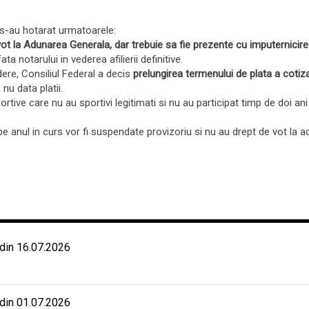
5 s-au hotarat urmatoarele:
ot la Adunarea Generala, dar trebuie sa fie prezente cu imputernicire
 notarului in vederea afilierii definitive.
dere, Consiliul Federal a decis
prelungirea termenului de plata a cotiza
nu data platii.
rtive care nu au sportivi legitimati si nu au participat timp de doi ani
a pe anul in curs vor fi suspendate provizoriu si nu au drept de vot la
 din 16.07.2026
 din 01.07.2026