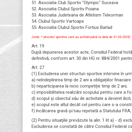
51. Asociatia Club Sportiv "Olympic" Suceava
52. Asociatia Clubul Sportiv Poiana
53. Asociatia Judeteana de Atletism Teleorman
54. Clubul Sportiv Vartoape
55. Asociatia Clubul Sportiv Fortius Barlad
(nota: * structuri sportive care au achitat până la data de 31.03.2025)
Art. 19
După depunerea acestor acte, Consiliul Federal hotără
definitivă, conform art. 30 din HG nr. 884/2001 pentru
Art. 27
(1) Excluderea unei structuri sportive intervine în urm
a) neîndeplinirea timp de 2 ani a obligațiilor finacia
b) neparticiparea la nicio competiție timp de 2 ani;
c) imposibilitatea realizării scopului pentru care a 
d) scopul şi obiectul său de activitate a devenit ilici
e) scopul este altul decât cel pentru care s-a constit
f) încălcarea gravă şi/sau repetată a Statutului FRA,
(2) Pentru situațiile prevăzute la alin. 1 lit a) - d) e
Excluderea se constată de către Consiliul Federal ca