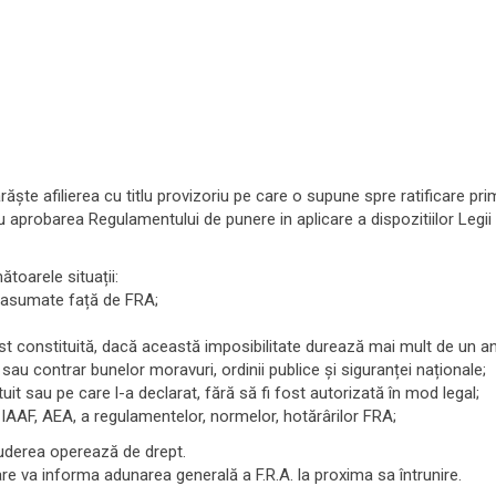
şte afilierea cu titlu provizoriu pe care o supune spre ratificare pri
 aprobarea Regulamentului de punere in aplicare a dispozitiilor Legii e
ătoarele situații:
re asumate față de FRA;
fost constituită, dacă această imposibilitate durează mai mult de un an
t, sau contrar bunelor moravuri, ordinii publice și siguranței naționale;
uit sau pe care l-a declarat, fără să fi fost autorizată în mod legal;
 IAAF, AEA, a regulamentelor, normelor, hotărârilor FRA;
xcluderea operează de drept.
re va informa adunarea generală a F.R.A. la proxima sa întrunire.