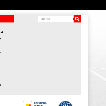
let
e
ă
t