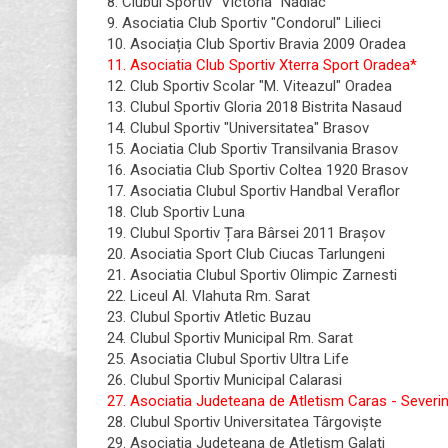
8. Clubul Sportiv "Victoria" Nadlac
9. Asociatia Club Sportiv "Condorul" Lilieci
10. Asociația Club Sportiv Bravia 2009 Oradea
11. Asociatia Club Sportiv Xterra Sport Oradea*
12. Club Sportiv Scolar "M. Viteazul" Oradea
13. Clubul Sportiv Gloria 2018 Bistrita Nasaud
14. Clubul Sportiv "Universitatea" Brasov
15. Aociatia Club Sportiv Transilvania Brasov
16. Asociatia Club Sportiv Coltea 1920 Brasov
17. Asociatia Clubul Sportiv Handbal Veraflor
18. Club Sportiv Luna
19. Clubul Sportiv Țara Bârsei 2011 Braşov
20. Asociatia Sport Club Ciucas Tarlungeni
21. Asociatia Clubul Sportiv Olimpic Zarnesti
22. Liceul Al. Vlahuta Rm. Sarat
23. Clubul Sportiv Atletic Buzau
24. Clubul Sportiv Municipal Rm. Sarat
25. Asociatia Clubul Sportiv Ultra Life
26. Clubul Sportiv Municipal Calarasi
27. Asociatia Judeteana de Atletism Caras - Severi
28. Clubul Sportiv Universitatea Târgovişte
29. Asociatia Judeteana de Atletism Galati