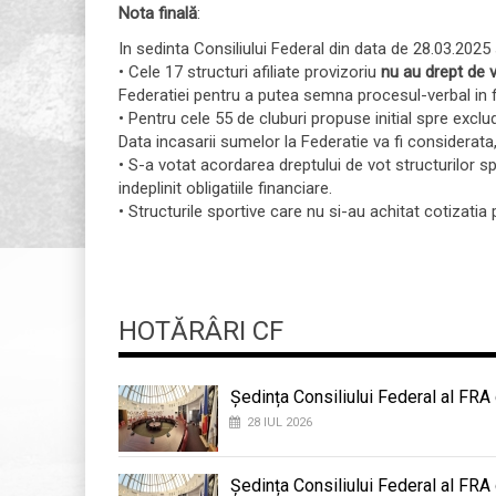
Nota finală
:
In sedinta Consiliului Federal din data de 28.03.202
• Cele 17 structuri afiliate provizoriu
nu au drept de v
Federatiei pentru a putea semna procesul-verbal in fata
• Pentru cele 55 de cluburi propuse initial spre exclu
Data incasarii sumelor la Federatie va fi considerata, 
• S-a votat acordarea dreptului de vot structurilor spo
indeplinit obligatiile financiare.
• Structurile sportive care nu si-au achitat cotizati
HOTĂRÂRI CF
Ședința Consiliului Federal al FRA
28 IUL 2026
Ședința Consiliului Federal al FRA