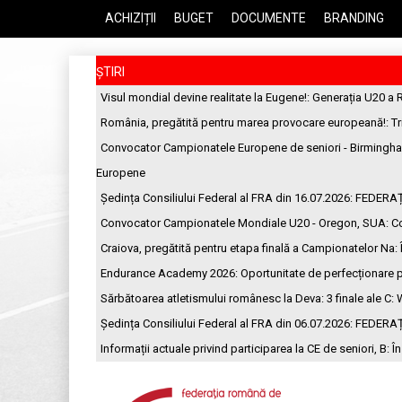
ACHIZIȚII
BUGET
DOCUMENTE
BRANDING
ȘTIRI
Visul mondial devine realitate la Eugene!
: Generația U20 a 
România, pregătită pentru marea provocare europeană!
: T
Convocator Campionatele Europene de seniori - Birmingh
Europene
Ședința Consiliului Federal al FRA din 16.07.2026
: FEDERA
Convocator Campionatele Mondiale U20 - Oregon, SUA
: C
Craiova, pregătită pentru etapa finală a Campionatelor Na
:
Endurance Academy 2026: Oportunitate de perfecționare p
Sărbătoarea atletismului românesc la Deva: 3 finale ale C
: 
Ședința Consiliului Federal al FRA din 06.07.2026
: FEDERA
Informații actuale privind participarea la CE de seniori, B
: Î