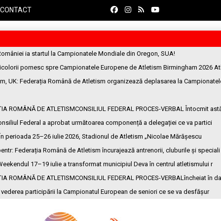
CONTACT
României ia startul la Campionatele Mondiale din Oregon, SUA!
ricolorii pornesc spre Campionatele Europene de Atletism Birmingham 2026 At
am, UK
: Federația Română de Atletism organizează deplasarea la Campionatel
ȚIA ROMÂNĂ DE ATLETISMCONSILIUL FEDERAL PROCES-VERBAL Întocmit ast
onsiliul Federal a aprobat următoarea componență a delegației ce va partici
 În perioada 25–26 iulie 2026, Stadionul de Atletism „Nicolae Mărășescu
entr
: Federația Română de Atletism încurajează antrenorii, cluburile și speciali
Weekendul 17–19 iulie a transformat municipiul Deva în centrul atletismului r
ȚIA ROMÂNĂ DE ATLETISMCONSILIUL FEDERAL PROCES-VERBALîncheiat în da
n vederea participării la Campionatul European de seniori ce se va desfășur