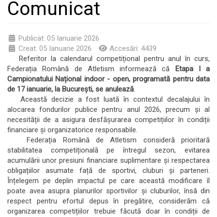
Comunicat
Publicat: 05 Ianuarie 2026
Creat: 05 Ianuarie 2026
Accesări: 4439
Referitor la calendarul competițional pentru anul în curs,
Federația Română de Atletism informează că
Etapa I a
Campionatului Național indoor - open, programată pentru data
de 17 ianuarie, la București, se anulează
.
Această decizie a fost luată în contextul decalajului în
alocarea fondurilor publice pentru anul 2026, precum și al
necesității de a asigura desfășurarea competițiilor în condiții
financiare și organizatorice responsabile.
Federația Română de Atletism consideră prioritară
stabilitatea competițională pe întregul sezon, evitarea
acumulării unor presiuni financiare suplimentare și respectarea
obligațiilor asumate față de sportivi, cluburi și parteneri.
Înțelegem pe deplin impactul pe care această modificare îl
poate avea asupra planurilor sportivilor și cluburilor, însă din
respect pentru efortul depus în pregătire, considerăm că
organizarea competițiilor trebuie făcută doar în condiții de