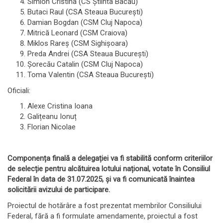
Simion Cristina (CS Știinta Bacău)
Butaci Raul (CSA Steaua București)
Damian Bogdan (CSM Cluj Napoca)
Mitrică Leonard (CSM Craiova)
Miklos Rareș (CSM Sighișoara)
Preda Andrei (CSA Steaua București)
Șorecău Catalin (CSM Cluj Napoca)
Toma Valentin (CSA Steaua București)
Oficiali:
Alexe Cristina Ioana
Galițeanu Ionuț
Florian Nicolae
Componența finală a delegației va fi stabilită conform criteriilor
de selecție pentru alcătuirea lotului național, votate în Consiliul
Federal în data de 31.07.2025, și va fi comunicată înaintea
solicitării avizului de participare.
Proiectul de hotărâre a fost prezentat membrilor Consiliului
Federal, fără a fi formulate amendamente, proiectul a fost