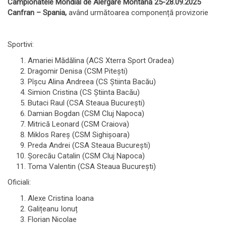
Campionatele Mondial de Alergare Montană 25-28.09.2025
Canfran – Spania,
având următoarea componență provizorie
Sportivi:
Amariei Mădălina (ACS Xterra Sport Oradea)
Dragomir Denisa (CSM Pitești)
Pîșcu Alina Andreea (CS Știinta Bacău)
Simion Cristina (CS Știinta Bacău)
Butaci Raul (CSA Steaua București)
Damian Bogdan (CSM Cluj Napoca)
Mitrică Leonard (CSM Craiova)
Miklos Rareș (CSM Sighișoara)
Preda Andrei (CSA Steaua București)
Șorecău Catalin (CSM Cluj Napoca)
Toma Valentin (CSA Steaua București)
Oficiali:
Alexe Cristina Ioana
Galițeanu Ionuț
Florian Nicolae