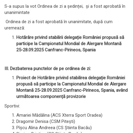
S-a supus la vot Ordinea de zi a ședinței, și a fost aprobată în
unanimintate
Ordinea de zi a fost aprobată în unanimitate, după cum
uremează:
Hotărâre privind
stabilirii
delegație României propu
să
să
participe la
Campionatul Mondial de Alergare Montană
25-28.09.2025 Canfranc-Pirineos, Spania
III. Dezbaterea punctelor de pe ordinea de zi:
Proiect de Hotărâre privind
stabilirea
delegație României
propu
să
să participe la
Campionatul Mondial de Alergare
Montană 25-28.09.2025 Canfranc-Pirineos, Spania
,
având
următoarea componență provizorie
Sportivi:
Amariei Mădălina (ACS Xterra Sport Oradea)
Dragomir Denisa (CSM Pitești)
Pîșcu Alina Andreea (CS Știinta Bacău)