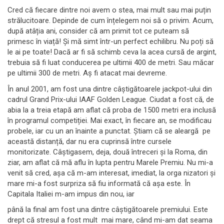
Cred că fiecare dintre noi avem o stea, mai mult sau mai puțin
strălucitoare. Depinde de cum înțelegem noi să o privim. Acum,
după atâția ani, consider că am primit tot ce puteam să
primesc în viață! Și mă simt într-un perfect echilibru. Nu poți să
le ai pe toate! Dacă ar fi să schimb ceva la acea cursă de argint,
trebuia să fi luat conducerea pe ultimii 400 de metri. Sau măcar
pe ultimii 300 de metri. Aș fi atacat mai devreme.
În anul 2001, am fost una dintre câștigătoarele jackpot-ului din
cadrul Grand Prix-ului IAAF Golden League. Ciudat a fost că, de
abia la a treia etapă am aflat că proba de 1500 metri era inclusă
în programul competiției. Mai exact, în fiecare an, se modificau
probele, iar cu un an înainte a punctat. Știam că se aleargă pe
această distanță, dar nu era cuprinsă între cursele
monitorizate. Câștigasem, deja, două întreceri și la Roma, din
ziar, am aflat că mă aflu în lupta pentru Marele Premiu. Nu mi-a
venit să cred, așa că m-am interesat, imediat, la orga nizatori și
mare mi-a fost surpriza să fiu informată că așa este. În
Capitala Italiei m-am impus din nou, iar
până la final am fost una dintre câștigătoarele premiului. Este
drept că stresul a fost mult mai mare, când mi-am dat seama