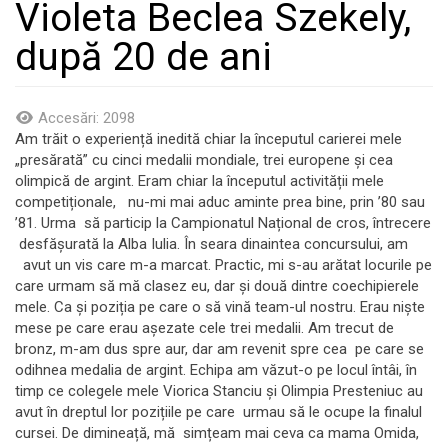
Violeta Beclea Szekely,
după 20 de ani
Accesări: 2098
Am trăit o experiență inedită chiar la începutul carierei mele
„presărată” cu cinci medalii mondiale, trei europene și cea
olimpică de argint. Eram chiar la începutul activității mele
competiționale, nu-mi mai aduc aminte prea bine, prin ’80 sau
’81. Urma să particip la Campionatul Național de cros, întrecere
desfășurată la Alba Iulia. În seara dinaintea concursului, am
avut un vis care m-a marcat. Practic, mi s-au arătat locurile pe
care urmam să mă clasez eu, dar și două dintre coechipierele
mele. Ca și poziția pe care o să vină team-ul nostru. Erau niște
mese pe care erau așezate cele trei medalii. Am trecut de
bronz, m-am dus spre aur, dar am revenit spre cea pe care se
odihnea medalia de argint. Echipa am văzut-o pe locul întâi, în
timp ce colegele mele Viorica Stanciu și Olimpia Presteniuc au
avut în dreptul lor pozițiile pe care urmau să le ocupe la finalul
cursei. De dimineață, mă simțeam mai ceva ca mama Omida,