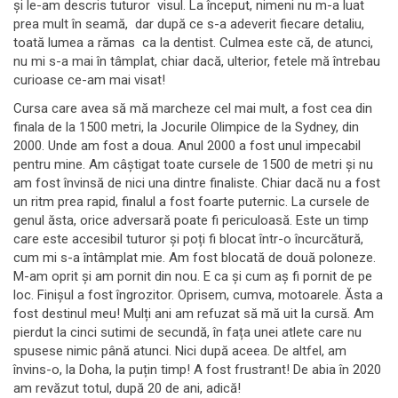
și le-am descris tuturor visul. La început, nimeni nu m-a luat
prea mult în seamă, dar după ce s-a adeverit fiecare detaliu,
toată lumea a rămas ca la dentist. Culmea este că, de atunci,
nu mi s-a mai în tâmplat, chiar dacă, ulterior, fetele mă întrebau
curioase ce-am mai visat!
Cursa care avea să mă marcheze cel mai mult, a fost cea din
finala de la 1500 metri, la Jocurile Olimpice de la Sydney, din
2000. Unde am fost a doua. Anul 2000 a fost unul impecabil
pentru mine. Am câștigat toate cursele de 1500 de metri și nu
am fost învinsă de nici una dintre finaliste. Chiar dacă nu a fost
un ritm prea rapid, finalul a fost foarte puternic. La cursele de
genul ăsta, orice adversară poate fi periculoasă. Este un timp
care este accesibil tuturor și poți fi blocat într-o încurcătură,
cum mi s-a întâmplat mie. Am fost blocată de două poloneze.
M-am oprit și am pornit din nou. E ca și cum aș fi pornit de pe
loc. Finișul a fost îngrozitor. Oprisem, cumva, motoarele. Ăsta a
fost destinul meu! Mulți ani am refuzat să mă uit la cursă. Am
pierdut la cinci sutimi de secundă, în fața unei atlete care nu
spusese nimic până atunci. Nici după aceea. De altfel, am
învins-o, la Doha, la puțin timp! A fost frustrant! De abia în 2020
am revăzut totul, după 20 de ani, adică!