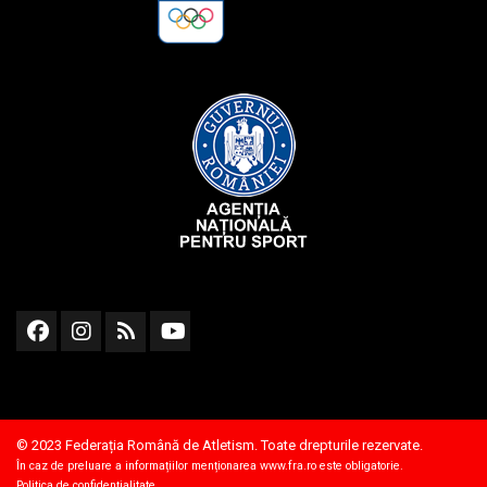
© 2023 Federația Română de Atletism. Toate drepturile rezervate.
În caz de preluare a informațiilor menționarea
www.fra.ro
este obligatorie.
Politica de confidențialitate