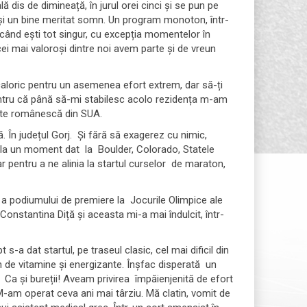
ă dis de dimineață, în jurul orei cinci și se pun pe
și un bine meritat somn. Un program monoton, într-
 când ești tot singur, cu excepția momentelor în
r cei mai valoroși dintre noi avem parte și de vreun
 caloric pentru un asemenea efort extrem, dar să-ți
pentru că până să-mi stabilesc acolo rezidența m-am
ate românescă din SUA.
 În județul Gorj. Și fără să exagerez cu nimic,
it la un moment dat la Boulder, Colorado, Statele
r pentru a ne alinia la startul curselor de maraton,
 a podiumului de premiere la Jocurile Olimpice ale
, Constantina Diță și aceasta mi-a mai îndulcit, într-
a dat startul, pe traseul clasic, cel mai dificil din
n de vitamine și energizante. Înșfac disperată un
. Ca și bureții! Aveam privirea împăienjenită de efort
M-am operat ceva ani mai târziu. Mă clatin, vomit de