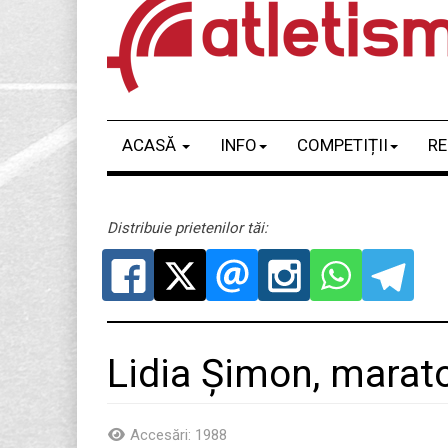
ACASĂ
INFO
COMPETIȚII
RE
Distribuie prietenilor tăi:
Lidia Șimon, marato
Accesări: 1988