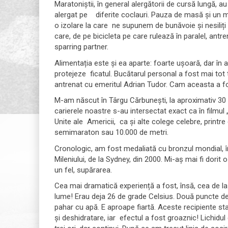
Maratoniștii, în general alergătorii de cursă lungă, au
alergat pe diferite coclauri. Pauza de masă și un 
o izolare la care ne supunem de bunăvoie și nesiliți
care, de pe bicicleta pe care rulează în paralel, antre
sparring partner.
Alimentația este și ea aparte: foarte ușoară, dar în
protejeze ficatul. Bucătarul personal a fost mai to
antrenat cu emeritul Adrian Tudor. Cam aceasta a f
M-am născut în Târgu Cărbunești, la aproximativ 30 d
carierele noastre s-au intersectat exact ca în filmu
Unite ale Americii, ca și alte colege celebre, printr
semimaraton sau 10.000 de metri.
Cronologic, am fost medaliată cu bronzul mondial, în
Mileniului, de la Sydney, din 2000. Mi-aș mai fi dorit 
un fel, supărarea.
Cea mai dramatică experiență a fost, însă, cea de la M
lume! Erau deja 26 de grade Celsius. Două puncte de 
pahar cu apă. E aproape fiartă. Aceste recipiente sta
și deshidratare, iar efectul a fost groaznic! Lichid