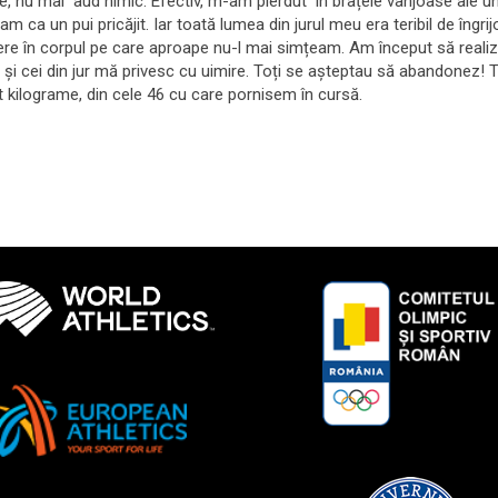
sire, nu mai aud nimic. Efectiv, m-am pierdut în brațele vânjoase ale u
 ca un pui pricăjit. Iar toată lumea din jurul meu era teribil de îngri
tere în corpul pe care aproape nu-l mai simțeam. Am început să reali
 cei din jur mă privesc cu uimire. Toți se așteptau să abandonez! Tălp
t kilograme, din cele 46 cu care pornisem în cursă.