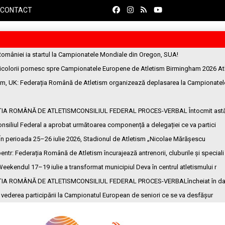
CONTACT
României ia startul la Campionatele Mondiale din Oregon, SUA!
ricolorii pornesc spre Campionatele Europene de Atletism Birmingham 2026 At
am, UK
: Federația Română de Atletism organizează deplasarea la Campionatel
ȚIA ROMÂNĂ DE ATLETISMCONSILIUL FEDERAL PROCES-VERBAL Întocmit ast
onsiliul Federal a aprobat următoarea componență a delegației ce va partici
 În perioada 25–26 iulie 2026, Stadionul de Atletism „Nicolae Mărășescu
entr
: Federația Română de Atletism încurajează antrenorii, cluburile și speciali
Weekendul 17–19 iulie a transformat municipiul Deva în centrul atletismului r
ȚIA ROMÂNĂ DE ATLETISMCONSILIUL FEDERAL PROCES-VERBALîncheiat în da
n vederea participării la Campionatul European de seniori ce se va desfășur