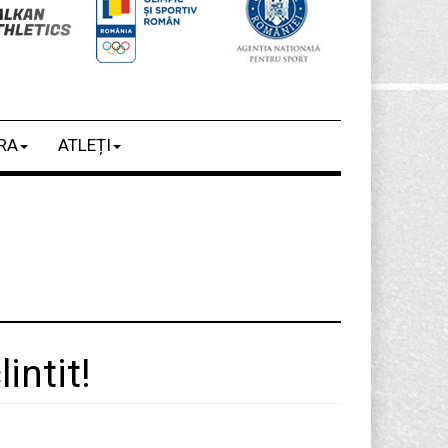
RA
ATLEȚI
intit!