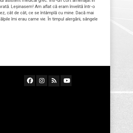
nui asistent medical grec. Într-un cort amenajat în
jorată. Leșinasem! Am aflat că eram învelită într-o
zez, cât de cât, ce se întâmplă cu mine. Dacă mai
ile îmi erau carne vie. În timpul alergării, sângele