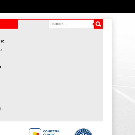
let
e
ă
t