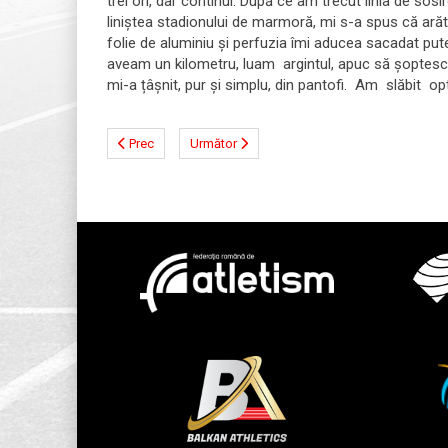
trei ori, dar continui. După ce am trecut linia de so
liniștea stadionului de marmoră, mi s-a spus că arătam
folie de aluminiu și perfuzia îmi aducea sacadat pu
aveam un kilometru, luam argintul, apuc să șoptesc și
mi-a țâșnit, pur și simplu, din pantofi. Am slăbit op
Prec
Următor