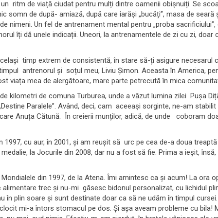
 un ritm de viață ciudat pentru mulți dintre oamenii obișnuiți. Se scoal
mic somn de după- amiază, după care iarăși „bucăți”, masa de seară 
 de nimeni. Un fel de antrenament mental pentru „proba sacrificiului”,
norul îți dă unele indicații. Uneori, la antrenamentele de zi cu zi, doa
 același timp extrem de consistentă, în stare să-ți asigure necesarul
t timpul antrenorul și soțul meu, Liviu Șimon. Aceasta în America, 
ost viața mea de alergătoare, mare parte petrecută în mica comunit
e kilometri de comuna Turburea, unde a văzut lumina zilei Pușa Diță.
l „Destine Paralele”. Având, deci, cam aceeași sorginte, ne-am stabil
e care Anuța Cătună. În creierii munților, adică, de unde coboram doa
 1997, cu aur, în 2001, și am reușit să urc pe cea de-a doua treaptă
o medalie, la Jocurile din 2008, dar nu a fost să fie. Prima a ieșit, însă
ondialele din 1997, de la Atena. Îmi amintesc ca și acum! La ora opt s-
alimentare trec și nu-mi găsesc bidonul personalizat, cu lichidul pli
u în plin soare și sunt destinate doar ca să ne udăm în timpul cursei
ul clocit mi-a întors stomacul pe dos. Și așa aveam probleme cu bila! 