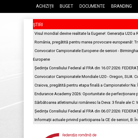
ACHIZIȚII
BUGET
DOCUMENTE
BRANDING
ȘTIRI
Visul mondial devine realitate la Eugene!
: Generația U20 a 
România, pregătită pentru marea provocare europeană!
: T
Convocator Campionatele Europene de seniori - Birmingh
Europene
Ședința Consiliului Federal al FRA din 16.07.2026
: FEDERA
Convocator Campionatele Mondiale U20 - Oregon, SUA
: C
Craiova, pregătită pentru etapa finală a Campionatelor Na
:
Endurance Academy 2026: Oportunitate de perfecționare p
Sărbătoarea atletismului românesc la Deva: 3 finale ale C
: 
Ședința Consiliului Federal al FRA din 06.07.2026
: FEDERA
Informații actuale privind participarea la CE de seniori, B
: Î