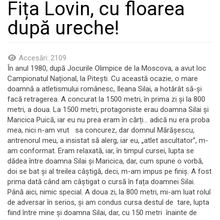
Fița Lovin, cu floarea
după ureche!
Accesări: 2109
În anul 1980, după Jocurile Olimpice de la Moscova, a avut loc
Campionatul Național, la Pitești. Cu această ocazie, o mare
doamnă a atletismului românesc, Ileana Silai, a hotărât să-și
facă retragerea. A concurat la 1500 metri, în prima zi și la 800
metri, a doua. La 1500 metri, protagoniste erau doamna Silai și
Maricica Puică, iar eu nu prea eram în cărți... adică nu era proba
mea, nici n-am vrut sa concurez, dar domnul Mărășescu,
antrenorul meu, a insistat să alerg, iar eu, „atlet ascultator”, m-
am conformat. Eram relaxată, iar, în timpul cursei, lupta se
dădea între doamna Silai și Maricica, dar, cum spune o vorbă,
doi se bat și al treilea câștigă, deci, m-am impus pe finiș. A fost
prima dată când am câștigat o cursă în fața doamnei Silai.
Până aici, nimic special. A doua zi, la 800 metri, mi-am luat rolul
de adversar în serios, și am condus cursa destul de tare, lupta
fiind între mine și doamna Silai, dar, cu 150 metri înainte de