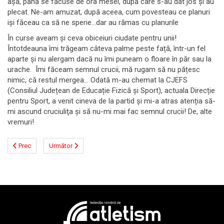
așa, până se făcuse de ora mesei, după care s-au dat jos și au
plecat. Ne-am amuzat, după aceea, cum povesteau ce planuri
iși făceau ca să ne sperie...dar au rămas cu planurile
În curse aveam și ceva obiceiuri ciudate pentru unii!
Întotdeauna îmi trăgeam câteva palme peste față, într-un fel
aparte și nu alergam dacă nu îmi puneam o floare în păr sau la
urache. Îmi făceam semnul crucii, mă rugam să nu pățesc
nimic, că restul mergea... Odată m-au chemat la CJEFS
(Consiliul Județean de Educație Fizică și Sport), actuala Direcție
pentru Sport, a venit cineva de la partid și mi-a atras atenția să-
mi ascund cruciuliţa și să nu-mi mai fac semnul crucii! De, alte
vremuri!
Prec
Următor