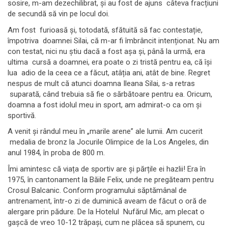
sosire, m-am dezechilibrat, și au fost de ajuns câteva fracțiuni
de secundă să vin pe locul doi.
Am fost furioasă și, totodată, sfătuită să fac contestație,
împotriva doamnei Silai, că m-ar fi îmbrâncit intenționat. Nu am
con testat, nici nu știu dacă a fost așa și, până la urmă, era
ultima cursă a doamnei, era poate o zi tristă pentru ea, că își
lua adio de la ceea ce a făcut, atâția ani, atât de bine. Regret
nespus de mult că atunci doamna Ileana Silai, s-a retras
suparată, când trebuia să fie o sărbătoare pentru ea. Oricum,
doamna a fost idolul meu in sport, am admirat-o ca om și
sportivă.
A venit și rândul meu în „marile arene” ale lumii. Am cucerit
medalia de bronz la Jocurile Olimpice de la Los Angeles, din
anul 1984, în proba de 800 m.
Îmi amintesc că viața de sportiv are și părțile ei hazlii! Era în
1975, în cantonament la Băile Felix, unde ne pregăteam pentru
Crosul Balcanic. Conform programului săptămânal de
antrenament, într-o zi de duminică aveam de făcut o oră de
alergare prin pădure. De la Hotelul Nufărul Mic, am plecat o
gașcă de vreo 10-12 trăpași, cum ne plăcea să spunem, cu