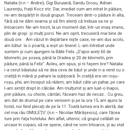
Natalia (n.n – Andrei), Gigi Buruiană, Sandu Grosu, Adrian
Laurențiu, frații Kocz etc. Dar, imediat cum am intrat în pădure,
ne-am despărțit în două grupuri. Treceam dintr-o pădure în alta,
fără să ne dăm seama și să fim atenți că trebuia sa ne și
întoarcem. Ne-am trezit, la un moment dat, într-un imaș imens,
plin de gropi și mulți porci. Ne-am oprit, trecuseră mai bine de
două ore. Am văzut în depărtare niște case, ne-am dus acolo,
am bătut la o poartă, a ieșit un tinerel. L-am întrebat unde
suntem și cum ajungem la Băile Felix. „D'apoi aveți 60 de
kilometri, pe șosea, până la Oradea și 20 de kilometri, prin
pădure, până la Felix”. Aoleu, am spus, şi ni faşem bre? Natalia
i-a cerut băiatului să ne dea ceva de băut și unde n-a venit cu o
cratiță în mână și pahare la subțioară. În cratiță era vin roșu-
roșu, phii, am început să râdem, am băut câte un pahar, pe care
l-am simțit drept în călcâie. Am mulțumit și am luat-o înapoi,
prin pădure, cu chiote, cântări, făceam haz de necaz... Cu greu,
am dat de drumul pe care venisem și pe la ora 15, am ajuns la
hotel, noi fiind plecați de pe la 11. Toată lumea era în alertă, dar
cel mai rău OMULEȚU' (n.n – Nicolae Mărășescu), care făcea
ture prin fața hotelului. Am aflat, ulterior, că grupul celălalt se
urcase în copaci, să ne sperie, când ne vom întoarce, și au stat