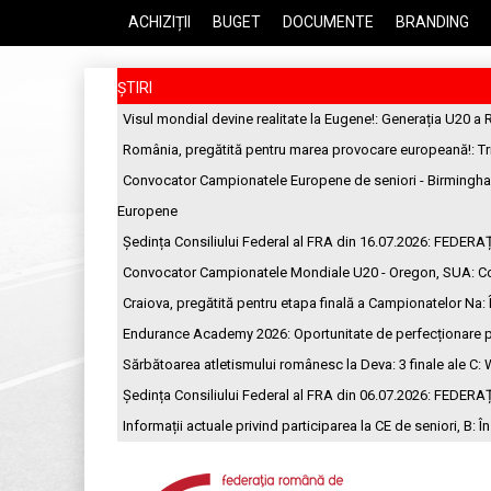
ACHIZIȚII
BUGET
DOCUMENTE
BRANDING
ȘTIRI
Visul mondial devine realitate la Eugene!
: Generația U20 a 
România, pregătită pentru marea provocare europeană!
: T
Convocator Campionatele Europene de seniori - Birmingh
Europene
Ședința Consiliului Federal al FRA din 16.07.2026
: FEDERA
Convocator Campionatele Mondiale U20 - Oregon, SUA
: C
Craiova, pregătită pentru etapa finală a Campionatelor Na
:
Endurance Academy 2026: Oportunitate de perfecționare p
Sărbătoarea atletismului românesc la Deva: 3 finale ale C
: 
Ședința Consiliului Federal al FRA din 06.07.2026
: FEDERA
Informații actuale privind participarea la CE de seniori, B
: Î