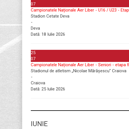
07
Campionatele Naționale Aer Liber - U16 / U23 - Etap
Stadion Cetate Deva
-
Deva
Dată:
18 Iulie 2026
25
07
Campionatele Naționale Aer Liber - Seniori - etapa f
Stadionul de atletism „Nicolae Mărășescu” Craiova
-
Craiova
Dată:
25 Iulie 2026
IUNIE