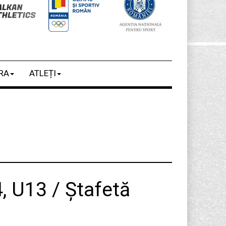
RA
ATLEȚI
, U13 / Ștafetă