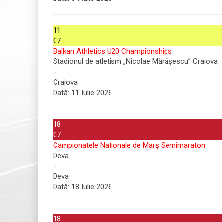
11
07
Balkan Athletics U20 Championships
Stadionul de atletism „Nicolae Mărășescu” Craiova
-
Craiova
Dată:
11 Iulie 2026
18
07
Campionatele Nationale de Marș Semimaraton
Deva
-
Deva
Dată:
18 Iulie 2026
18