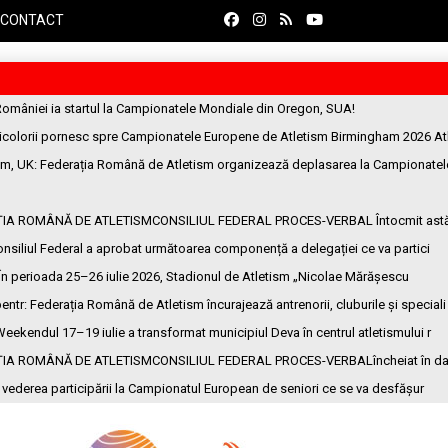
CONTACT
României ia startul la Campionatele Mondiale din Oregon, SUA!
ricolorii pornesc spre Campionatele Europene de Atletism Birmingham 2026 At
am, UK
: Federația Română de Atletism organizează deplasarea la Campionatel
ȚIA ROMÂNĂ DE ATLETISMCONSILIUL FEDERAL PROCES-VERBAL Întocmit ast
onsiliul Federal a aprobat următoarea componență a delegației ce va partici
 În perioada 25–26 iulie 2026, Stadionul de Atletism „Nicolae Mărășescu
entr
: Federația Română de Atletism încurajează antrenorii, cluburile și speciali
Weekendul 17–19 iulie a transformat municipiul Deva în centrul atletismului r
ȚIA ROMÂNĂ DE ATLETISMCONSILIUL FEDERAL PROCES-VERBALîncheiat în da
n vederea participării la Campionatul European de seniori ce se va desfășur