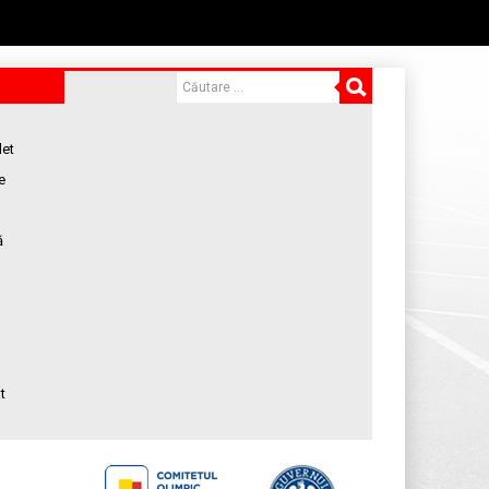
let
e
ă
t