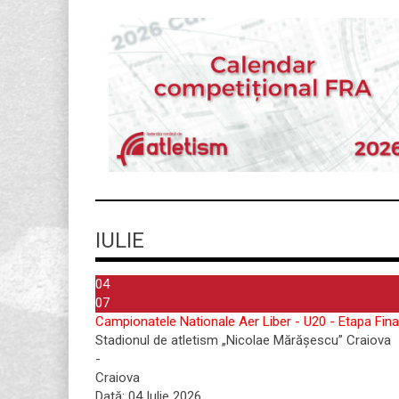
IULIE
04
07
Campionatele Nationale Aer Liber - U20 - Etapa Fina
Stadionul de atletism „Nicolae Mărășescu” Craiova
-
Craiova
Dată:
04 Iulie 2026