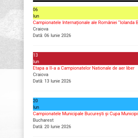
06
Iun
Campionatele Internaționale ale României "Iolanda B
Craiova
Dată:
06 Iunie 2026
13
Iun
Etapa a II-a a Campionatelor Nationale de aer liber
Craiova
Dată:
13 Iunie 2026
20
Iun
Campionatele Municipale București și Cupa Municipi
Bucharest
Dată:
20 Iunie 2026