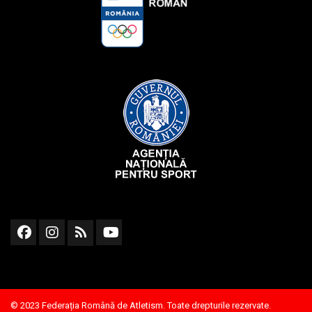
© 2023 Federația Română de Atletism. Toate drepturile rezervate.