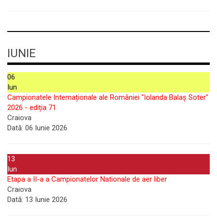
IUNIE
06
Iun
Campionatele Internaționale ale României "Iolanda Balaș Soter"
2026 - ediția 71
Craiova
Dată:
06 Iunie 2026
13
Iun
Etapa a II-a a Campionatelor Nationale de aer liber
Craiova
Dată:
13 Iunie 2026