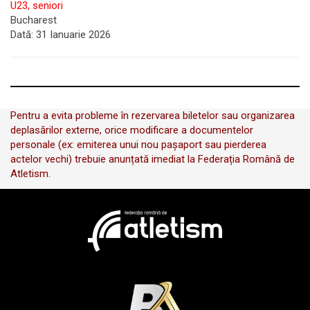
U23, seniori
Bucharest
Dată:
31 Ianuarie 2026
Pentru a evita probleme în rezervarea biletelor sau organizarea
deplasărilor externe, orice modificare a documentelor
personale (ex: emiterea unui nou pașaport sau pierderea
actelor vechi) trebuie anunțată imediat la Federația Română de
Atletism.