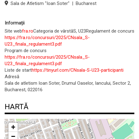
Sala de Atletism "Ioan Soter"
|
Bucharest
Informații
Site web
fra.ro
Categoria de vârstă
S, U23
Regulament de concurs
https://fra.ro/concursuri/2025/CNsala_S-
U23_finala_regulament3.pdf
Program de concurs
https://fra.ro/concursuri/2025/CNsala_S-
U23_finala_regulament3.pdf
Liste de start
https://tinyurl.com/CNsala-S-U23-participanti
Adresă
Sala de atletism Ioan Soter, Drumul Oaselor, Iancului, Sector 2,
Bucharest, 022016
HARTĂ
+
−