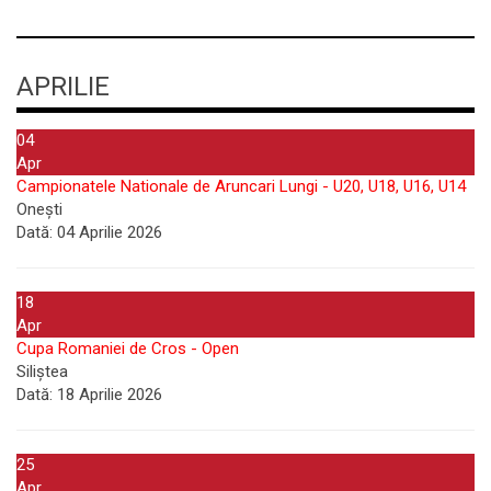
APRILIE
04
Apr
Campionatele Nationale de Aruncari Lungi - U20, U18, U16, U14
Onești
Dată:
04 Aprilie 2026
18
Apr
Cupa Romaniei de Cros - Open
Siliștea
Dată:
18 Aprilie 2026
25
Apr