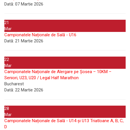
Dată:
07 Martie 2026
21
Mar
Campionatele Naționale de Sală - U16
Dată:
21 Martie 2026
22
Mar
Campionatele Naționale de Alergare pe Șosea – 10KM –
Seniori, U23, U20 / Legal Half Marathon
Bucharest
Dată:
22 Martie 2026
28
Mar
Campionatele Naționale de Sală - U14 și U13 Triatloane A, B, C,
D