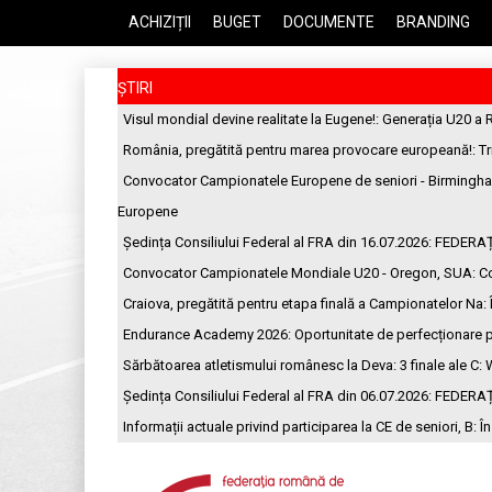
ACHIZIȚII
BUGET
DOCUMENTE
BRANDING
ȘTIRI
Visul mondial devine realitate la Eugene!
: Generația U20 a 
România, pregătită pentru marea provocare europeană!
: T
Convocator Campionatele Europene de seniori - Birmingh
Europene
Ședința Consiliului Federal al FRA din 16.07.2026
: FEDERA
Convocator Campionatele Mondiale U20 - Oregon, SUA
: C
Craiova, pregătită pentru etapa finală a Campionatelor Na
:
Endurance Academy 2026: Oportunitate de perfecționare p
Sărbătoarea atletismului românesc la Deva: 3 finale ale C
: 
Ședința Consiliului Federal al FRA din 06.07.2026
: FEDERA
Informații actuale privind participarea la CE de seniori, B
: Î