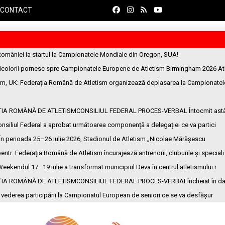
CONTACT
României ia startul la Campionatele Mondiale din Oregon, SUA!
ricolorii pornesc spre Campionatele Europene de Atletism Birmingham 2026 At
am, UK
: Federația Română de Atletism organizează deplasarea la Campionatel
ȚIA ROMÂNĂ DE ATLETISMCONSILIUL FEDERAL PROCES-VERBAL Întocmit ast
onsiliul Federal a aprobat următoarea componență a delegației ce va partici
 În perioada 25–26 iulie 2026, Stadionul de Atletism „Nicolae Mărășescu
entr
: Federația Română de Atletism încurajează antrenorii, cluburile și speciali
Weekendul 17–19 iulie a transformat municipiul Deva în centrul atletismului r
ȚIA ROMÂNĂ DE ATLETISMCONSILIUL FEDERAL PROCES-VERBALîncheiat în da
n vederea participării la Campionatul European de seniori ce se va desfășur