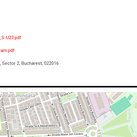
_S-U23.pdf
ram.pdf
i, Sector 2, Bucharest, 022016