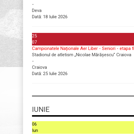
-
Deva
Dată:
18 Iulie 2026
25
07
Campionatele Naționale Aer Liber - Seniori - etapa f
Stadionul de atletism „Nicolae Mărășescu” Craiova
-
Craiova
Dată:
25 Iulie 2026
IUNIE
06
Iun