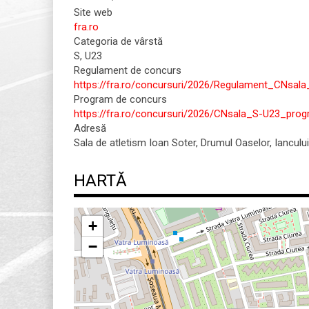
Site web
fra.ro
Categoria de vârstă
S, U23
Regulament de concurs
https://fra.ro/concursuri/2026/Regulament_CNsala
Program de concurs
https://fra.ro/concursuri/2026/CNsala_S-U23_prog
Adresă
Sala de atletism Ioan Soter, Drumul Oaselor, Ianculu
HARTĂ
+
−