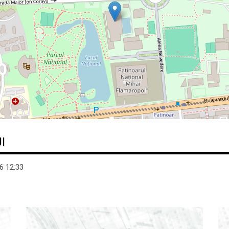
I
26
12:33