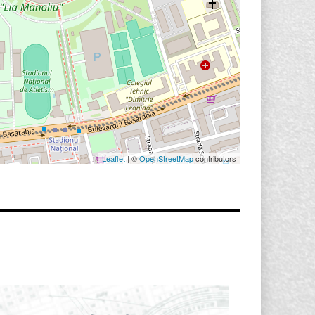
Leaflet
| ©
OpenStreetMap
contributors