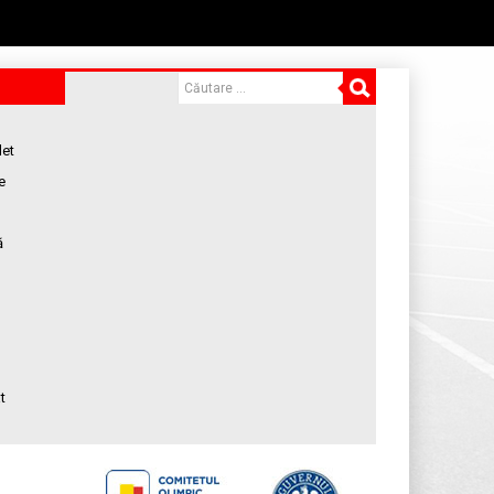
let
e
ă
t