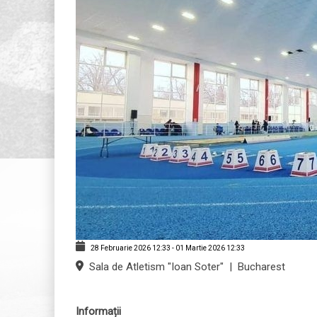
28 Februarie 2026
12:33
-
01 Martie 2026
12:33
Sala de Atletism "Ioan Soter"
|
Bucharest
Informații