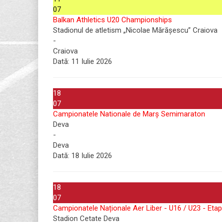
07
Balkan Athletics U20 Championships
Stadionul de atletism „Nicolae Mărășescu” Craiova
-
Craiova
Dată:
11 Iulie 2026
18
07
Campionatele Nationale de Marș Semimaraton
Deva
-
Deva
Dată:
18 Iulie 2026
18
07
Campionatele Naționale Aer Liber - U16 / U23 - Etap
Stadion Cetate Deva