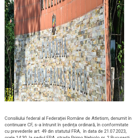
Consiliului federal al Federației Române de Atletism, denumit în
continuare CF, s-a întrunit în ședința ordinară, în conformitate
cu prevederile art. 49 din statutul FRA, în data de 21.07.2023,
orele 14:30, la sediul FRA, strada Primo Nebiolo nr. 2 București,