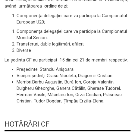
având următoarea
ordine de zi
:
Componența delegației care va participa la Campionatul
European U20;
Componența delegației care va participa la Campionatul
Mondial Seniori;
Transferuri, duble legitimări, afilieri;
Diverse
La ședința CF au participat 15 din cei 21 de membri, respectiv:
Preşedinte: Stanciu Anișoara
Vicepreşedinţi: Grasu Nicoleta, Dragomir Cristian
Membri:Barbu Augustin, Bură Ion, Coroja Valentin,
Dulgheru Gheorghe, Ganera Cătălin, Gherase Tudorel,
Herman Vasile, Măcelaru Ion, Orza Cristian, Prâsneac
Cristian, Tudor Bogdan, Țîmpău Erzilia-Elena.
HOTĂRÂRI CF