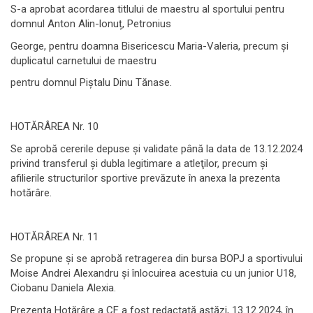
S-a aprobat acordarea titlului de maestru al sportului pentru
domnul Anton Alin-lonuț, Petronius
George, pentru doamna Bisericescu Maria-Valeria, precum şi
duplicatul carnetului de maestru
pentru domnul Piştalu Dinu Tănase.
HOTĂRÂREA Nr. 10
Se aprobă cererile depuse şi validate până la data de 13.12.2024
privind transferul și dubla legitimare a atleţilor, precum și
afilierile structurilor sportive prevăzute în anexa la prezenta
hotărâre.
HOTĂRÂREA Nr. 11
Se propune şi se aprobă retragerea din bursa BOPJ a sportivului
Moise Andrei Alexandru şi înlocuirea acestuia cu un junior U18,
Ciobanu Daniela Alexia.
Prezenta Hotărâre a CF a fost redactată astăzi, 13.12.2024, în