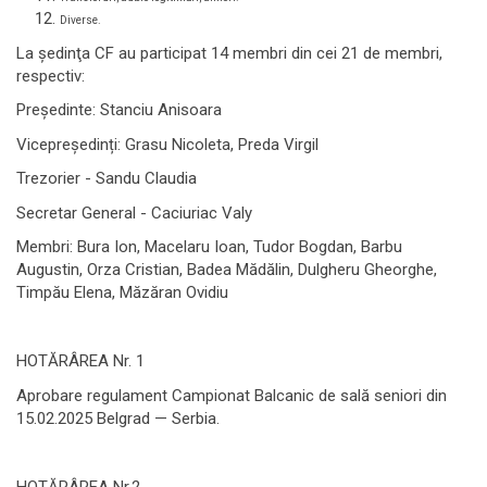
Diverse.
La şedinţa CF au participat 14 membri din cei 21 de membri,
respectiv:
Preşedinte: Stanciu Anisoara
Vicepreședinți: Grasu Nicoleta, Preda Virgil
Trezorier - Sandu Claudia
Secretar General - Caciuriac Valy
Membri: Bura Ion, Macelaru Ioan, Tudor Bogdan, Barbu
Augustin, Orza Cristian, Badea Mădălin, Dulgheru Gheorghe,
Timpău Elena, Măzăran Ovidiu
HOTĂRÂREA Nr. 1
Aprobare regulament Campionat Balcanic de sală seniori din
15.02.2025 Belgrad — Serbia.
HOTĂRÂREA Nr.2