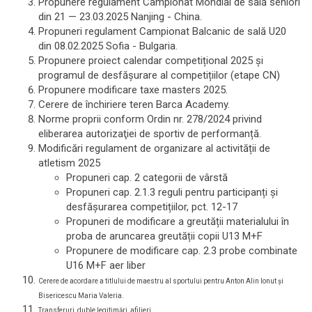
Propunere regulament Campionat Mondial de sală seniori
din 21 — 23.03.2025 Nanjing - China.
Propuneri regulament Campionat Balcanic de sală U20
din 08.02.2025 Sofia - Bulgaria.
Propunere proiect calendar competițional 2025 și
programul de desfăşurare al competițiilor (etape CN)
Propunere modificare taxe masters 2025.
Cerere de închiriere teren Barca Academy.
Norme proprii conform Ordin nr. 278/2024 privind
eliberarea autorizaţiei de sportiv de performanță.
Modificări regulament de organizare al activității de
atletism 2025
Propuneri cap. 2 categorii de vârstă
Propuneri cap. 2.1.3 reguli pentru participanți şi
desfăşurarea competițiilor, pct. 12-17
Propuneri de modificare a greutății materialului în
proba de aruncarea greutății copii U13 M+F
Propunere de modificare cap. 2.3 probe combinate
U16 M+F aer liber
Cerere de acordare a titlului de maestru al sportului pentru Anton Alin Ionut şi
Bisericescu Maria Valeria.
Transferuri, duble legitimări, afilieri.