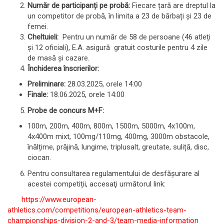
Număr de participanți pe probă:
Fiecare țară are dreptul la
un competitor de probă, în limita a 23 de bărbați și 23 de
femei.
Cheltuieli:
Pentru un număr de 58 de persoane (46 atleți
și 12 oficiali), E.A. asigură gratuit costurile pentru 4 zile
de masă și cazare.
Închiderea înscrierilor:
Preliminare:
28.03.2025, orele 14:00
Finale:
18.06.2025, orele 14:00
Probe de concurs M+F:
100m, 200m, 400m, 800m, 1500m, 5000m, 4x100m,
4x400m mixt, 100mg/110mg, 400mg, 3000m obstacole,
înălțime, prăjină, lungime, triplusalt, greutate, suliță, disc,
ciocan.
Pentru consultarea regulamentului de desfășurare al
acestei competiții, accesaţi următorul link:
https://www.european-
athletics.com/competitions/european-athletics-team-
championships-division-2-and-3/team-media-information