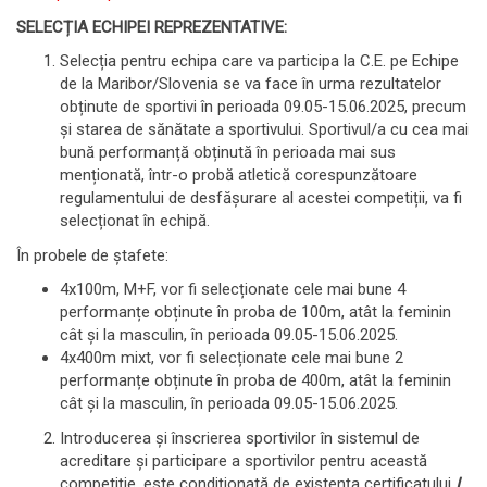
SELECȚIA ECHIPEI REPREZENTATIVE:
Selecția pentru echipa care va participa la C.E. pe Echipe
de la Maribor/Slovenia se va face în urma rezultatelor
obținute de sportivi în perioada 09.05-15.06.2025, precum
și starea de sănătate a sportivului. Sportivul/a cu cea mai
bună performanță obținută în perioada mai sus
menționată, într-o probă atletică corespunzătoare
regulamentului de desfășurare al acestei competiții, va fi
selecționat în echipă.
În probele de ștafete:
4x100m, M+F, vor fi selecționate cele mai bune 4
performanțe obținute în proba de 100m, atât la feminin
cât și la masculin, în perioada 09.05-15.06.2025.
4x400m mixt, vor fi selecționate cele mai bune 2
performanțe obținute în proba de 400m, atât la feminin
cât și la masculin, în perioada 09.05-15.06.2025.
Introducerea și înscrierea sportivilor în sistemul de
acreditare și participare a sportivilor pentru această
competiție, este condiționată de existența certificatului
I