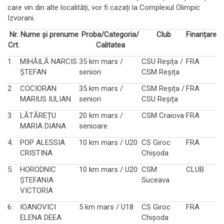
care vin din alte localități, vor fi cazați la Complexul Olimpic
Izvorani.
Nr.
Nume și prenume
Proba/Categoria/
Club
Finanțare
Crt.
Calitatea
1.
MIHĂILĂ NARCIS
35 km mars /
CSU Reșița /
FRA
ȘTEFAN
seniori
CSM Reșița
2.
COCIORAN
35 km mars /
CSM Reșița /
FRA
MARIUS IULIAN
seniori
CSU Reșița
3.
LĂTĂREȚU
20 km mars /
CSM Craiova
FRA
MARIA DIANA
senioare
4.
POP ALESSIA
10 km mars / U20
CS Giroc
FRA
CRISTINA
Chișoda
5.
HORODNIC
10 km mars / U20
CSM
CLUB
ȘTEFANIA
Suceava
VICTORIA
6.
IOANOVICI
5 km mars / U18
CS Giroc
FRA
ELENA DEEA
Chișoda