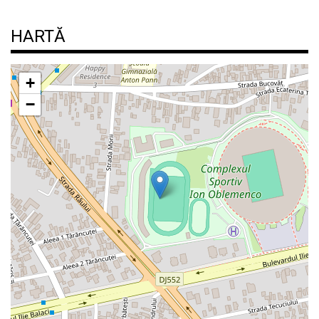
HARTĂ
+
−