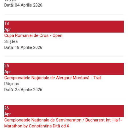
Dată:
04 Aprilie 2026
18
Apr
Cupa Romaniei de Cros - Open
Siliștea
Dată:
18 Aprilie 2026
25
Apr
Campionatele Naționale de Alergare Montană - Trail
Rășinari
Dată:
25 Aprilie 2026
26
Apr
Campionatele Nationale de Semimaraton / Bucharest Int. Half-
Marathon by Constantina Diță ed.X