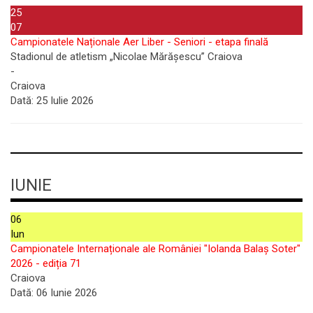
25
07
Campionatele Naționale Aer Liber - Seniori - etapa finală
Stadionul de atletism „Nicolae Mărășescu” Craiova
-
Craiova
Dată:
25 Iulie 2026
IUNIE
06
Iun
Campionatele Internaționale ale României "Iolanda Balaș Soter"
2026 - ediția 71
Craiova
Dată:
06 Iunie 2026