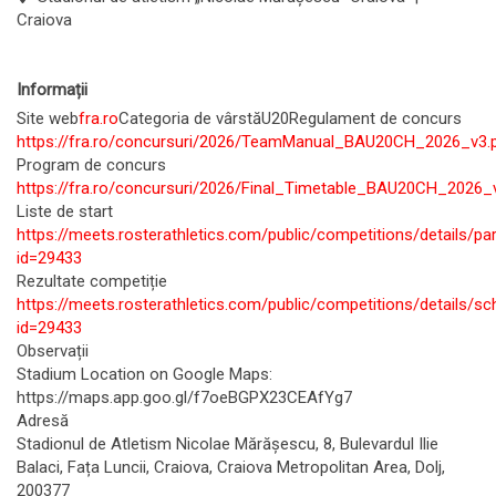
Craiova
Informații
Site web
fra.ro
Categoria de vârstă
U20
Regulament de concurs
https://fra.ro/concursuri/2026/TeamManual_BAU20CH_2026_v3.
Program de concurs
https://fra.ro/concursuri/2026/Final_Timetable_BAU20CH_2026_
Liste de start
https://meets.rosterathletics.com/public/competitions/details/par
id=29433
Rezultate competiție
https://meets.rosterathletics.com/public/competitions/details/sc
id=29433
Observații
Stadium Location on Google Maps:
https://maps.app.goo.gl/f7oeBGPX23CEAfYg7
Adresă
Stadionul de Atletism Nicolae Mărășescu, 8, Bulevardul Ilie
Balaci, Fața Luncii, Craiova, Craiova Metropolitan Area, Dolj,
200377