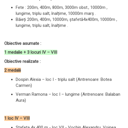
Fete : 200m, 400m, 800m, 3000m obst., 10000m ,
lungime, triplu salt, înalțime, 10000m marș .
Băieți 200m, 400m, 10000m, ștafetă4x400m, 10000m ,
lungime, triplu salt, înalțime .
Obiective asumate :
1 medalie + 3 locuri IV – VIII
Obiective realizate :
2 medalii
Dospin Alexia – loc I - triplu salt (Antrenoare: Botea
Carmen)
Verman Ramona – loc I – lungime (Antrenoare: Balaban
Aura)
1 loc IV – VIII
Stafeta 4x 400 m - loc VII - Vochin Alexandru, Voinea