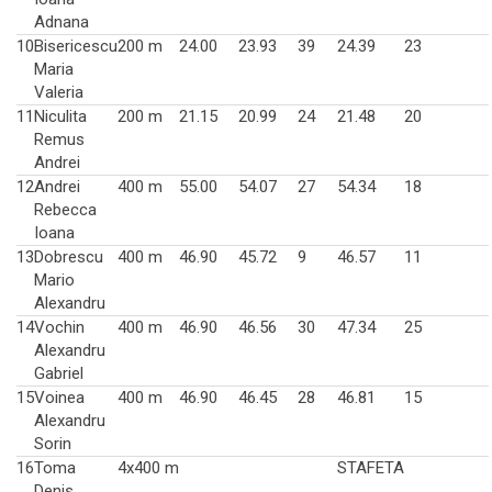
Adnana
10
Bisericescu
200 m
24.00
23.93
39
24.39
23
Maria
Valeria
11
Niculita
200 m
21.15
20.99
24
21.48
20
Remus
Andrei
12
Andrei
400 m
55.00
54.07
27
54.34
18
Rebecca
Ioana
13
Dobrescu
400 m
46.90
45.72
9
46.57
11
Mario
Alexandru
14
Vochin
400 m
46.90
46.56
30
47.34
25
Alexandru
Gabriel
15
Voinea
400 m
46.90
46.45
28
46.81
15
Alexandru
Sorin
16
Toma
4x400 m
STAFETA
Denis