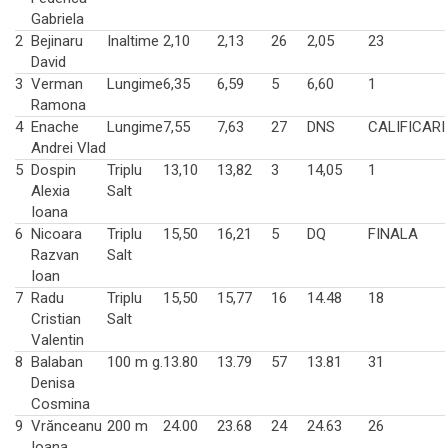
Gabriela
2
Bejinaru
Inaltime
2,10
2,13
26
2,05
23
David
3
Verman
Lungime
6,35
6,59
5
6,60
1
Ramona
4
Enache
Lungime
7,55
7,63
27
DNS
CALIFICARI
Andrei Vlad
5
Dospin
Triplu
13,10
13,82
3
14,05
1
Alexia
Salt
Ioana
6
Nicoara
Triplu
15,50
16,21
5
DQ
FINALA
Razvan
Salt
Ioan
7
Radu
Triplu
15,50
15,77
16
14.48
18
Cristian
Salt
Valentin
8
Balaban
100 m g.
13.80
13.79
57
13.81
31
Denisa
Cosmina
9
Vrănceanu
200 m
24.00
23.68
24
24.63
26
Ioana