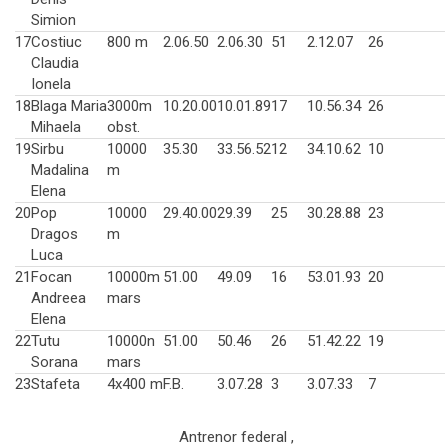
Simion
17
Costiuc
800 m
2.06.50
2.06.30
51
2.12.07
26
Claudia
Ionela
18
Blaga Maria
3000m
10.20.00
10.01.89
17
10.56.34
26
Mihaela
obst.
19
Sirbu
10000
35.30
33.56.52
12
34.10.62
10
Madalina
m
Elena
20
Pop
10000
29.40.00
29.39
25
30.28.88
23
Dragos
m
Luca
21
Focan
10000m
51.00
49.09
16
53.01.93
20
Andreea
mars
Elena
22
Tutu
10000n
51.00
50.46
26
51.42.22
19
Sorana
mars
23
Stafeta
4x400 m
F.B.
3.07.28
3
3.07.33
7
Antrenor federal ,