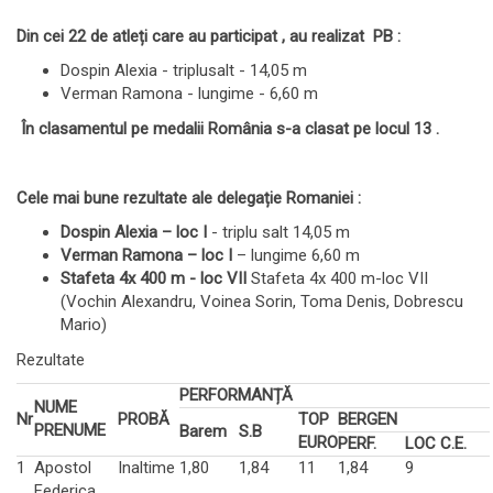
Din cei 22 de atleți care au participat , au realizat PB :
Dospin Alexia - triplusalt - 14,05 m
Verman Ramona - lungime - 6,60 m
În clasamentul pe medalii România s-a clasat pe locul 13 .
Cele mai bune rezultate ale delegație Romaniei :
Dospin Alexia – loc I
- triplu salt 14,05 m
Verman Ramona – loc I
– lungime 6,60 m
Stafeta 4x 400 m - loc VII
Stafeta 4x 400 m-loc VII
(Vochin Alexandru, Voinea Sorin, Toma Denis, Dobrescu
Mario)
Rezultate
PERFORMANȚĂ
NUME
Nr
PROBĂ
TOP
BERGEN
PRENUME
Barem
S.B
EURO
PERF.
LOC C.E.
1
Apostol
Inaltime
1,80
1,84
11
1,84
9
Federica