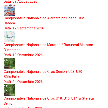
Dată:
09 August 2026
12
09
Campionatele Nationale de Alergare pe Sosea 5KM
Oradea
Dată:
12 Septembrie 2026
10
10
Campionatele Naționale de Maraton / București Maraton
Bucharest
Dată:
10 Octombrie 2026
24
10
Campionatele Naționale de Cros Seniori, U23, U20
Băile Felix
Dată:
24 Octombrie 2026
25
10
Campionatele Nationale de Cros U18, U16, U14 si Stafeta
Seniori