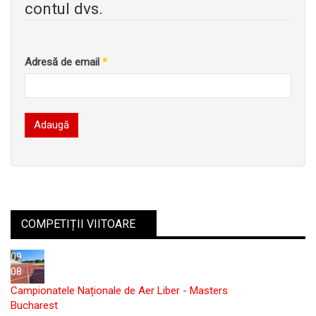
contul dvs.
Adresă de email
*
Adaugă
COMPETIȚII VIITOARE
09
08
Campionatele Naționale de Aer Liber - Masters
Bucharest