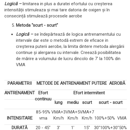
Logică –
limitarea in plus a duratei efortului cu creșterea
intensității stimuleaza și mai tare datoria de oxigen și în
consecință stimulează procesele aerobe
Metoda "scurt - scurt"
Logică –
se îndepărtează de logica antrenamentului cu
intervale dar este o metodă extrem de eficace in
creșterea puterii aerobe, la limita dintere metoda alergării
continue și alergarea cu intervale. Creează posibilitatea
de mărire a volumului de lucru dincolo de 7' la 100% din
VMA
PARAMETRII
METODE DE ANTRENAMENT PUTERE AEROBĂ
ANTRENAMENT
Efort
Efort intermitent
continuu
lung
mediu
scurt
scurt - scurt
85-95%
VMA+3
VMA+5
VMA+7
INTENSITARE
vma
Km/h
Km/h
Km/h
100%+50% VMA
DURATĂ
20 - 45"
3'
1'
15"
30"100%+30"50%