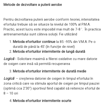
Metode de dezvoltare a puterii aerobe
Pentru dezvoltarea puterii aerobe conform teoriei, intensitatea
efortului trebuie să se situeze la nivelul de 100% al P.M.A.
Practic, acest lucru este imposibil mai mult de 7-8 ʹ. În practica
antrenamentului sunt câteva soluții. Fie utilizând
Metoda eforturilor continue
la 85 -95% din V.M.A. Pe o
durată de până la 45ʹ (în funcție de nivel)
Metoda eforturilor intermitente de lungă durată
Logică
- Solicitare maximă a filierei oxidative cu mare datorie
de oxigen care insă să permită recuperarea
Metoda eforturilor intermitente de durată medie
Logică
– creșterea datoriei de oxigen în timpul efortului în
zona critică care va stimula aportul de oxigen pe timpul pauzei
(optimă cca 2ʹ30ʺ) sportivul fiind capabil să reitereze efortul de
8 – 10 ori
Metoda eforturilor intermitente scurte