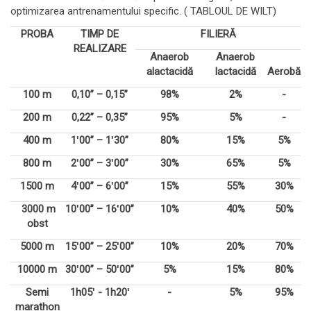
optimizarea antrenamentului specific. ( TABLOUL DE WILT)
PROBA
TIMP DE
FILIERĂ
REALIZARE
Anaerob
Anaerob
alactacidă
lactacidă
Aerobă
100 m
0,10” – 0,15”
98%
2%
-
200 m
0,22” – 0,35”
95%
5%
-
400 m
1ʹ00” – 1ʹ30”
80%
15%
5%
800 m
2ʹ00” – 3ʹ00”
30%
65%
5%
1500 m
4ʹ00” – 6ʹ00”
15%
55%
30%
3000 m
10ʹ00” – 16ʹ00”
10%
40%
50%
obst
5000 m
15ʹ00” – 25ʹ00”
10%
20%
70%
10000 m
30ʹ00” – 50ʹ00”
5%
15%
80%
Semi
1h05ʹ - 1h20ʹ
-
5%
95%
marathon