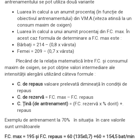
antrenamentului se pot utiliza două variante
Luarea în calcul a un anumit procentaj (în funcție de
obiectivul antrenamentului) din V.M.A.(viteza atinsă la un
consum maxim de oxigen)
Luarea în calcul a unui anumit procentaj din F.C. max. În
acest caz formula de determinare a F.C. max este :
Bărbați = 214 – (0,8 x vârsta)
Femei = 209 – (0,7 x vârsta)
Plecând de la relația matematică între F.C. și consumul
maxim de oxigen, se pot obține valori intermediare ale
intensității alergării utilizând câteva formule :
C. de repaus
valoare prelevată dimineață în condiții de
repaus
C. de rezervă
= F.C. max – F.C. repaus
C. Țină (de antrenament)
= (F.C. rezervă x % dorit) +.
repaus
Exemplu de antrenament la 70% în situația în care valorile
sunt următoarele
F.C. max = 195 și F.C. repaus = 60 (135x0,7) +60 = 154,5 bat/min