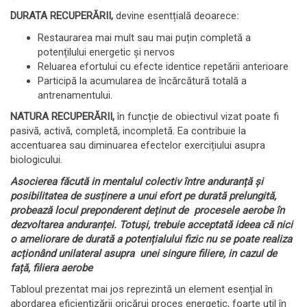
DURATA RECUPERĂRII,
devine esentțială deoareceː
Restaurarea mai mult sau mai puțin completă a
potențilului energetic și nervos
Reluarea efortului cu efecte identice repetării anterioare
Participă la acumularea de încărcătură totală a
antrenamentului.
NATURA RECUPERĂRII,
în funcție de obiectivul vizat poate fi
pasivă, activă, completă, incompletă. Ea contribuie la
accentuarea sau diminuarea efectelor exercițiului asupra
biologicului.
Asocierea făcută in mentalul colectiv între anduranță și
posibilitatea de susținere a unui efort pe durată prelungită,
probează locul preponderent deținut de procesele aerobe în
dezvoltarea anduranței. Totuși, trebuie acceptată ideea că nici
o ameliorare de durată a potențialului fizic nu se poate realiza
acționând unilateral asupra unei singure filiere, in cazul de
față, filiera aerobe
Tabloul prezentat mai jos reprezintă un element esențial în
abordarea eficientizării oricărui proces energetic, foarte util în