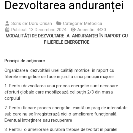
Dezvoltarea anduranței
Scris de:
Doru Crişan
Categorie:
Metodica
Publicat: 13 Decembrie 2024
Accesări: 4430
MODALITĂȚI DE DEZVOLTARE A ANDURANȚEI ÎN RAPORT CU
FILIERELE ENERGETICE
Principii de acționare
Organizarea dezvoltării unei calități motrice în raport cu
filierele energetice se face in jurul a cinci principii majore :
1. Pentru dezvoltarea unui proces energetic sunt necesare
eforturi globale care mobilizează cel puțin 2/3 din masa
corpului
2. Pentru fiecare proces energetic există un prag de intensitate
sub care nu se înregisterază nici o ameliorare funcțională.
Eventual întreținere sau recuperare
3. Pentru o ameliorare durabilă trebuie dezvoltat în paralel