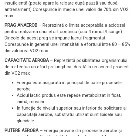
insuficientă (poate apare la reloare după pauză sau după
antrenament) Corespunde în medie unei valori de 70% din VO2
max
PRAG ANAEROB
– Reprezintă o limită acceptabilă a acidozei
pentru realizarea unui efort continuu (cca 4 mmoli/l sânge)
Dincolo de acest prag se impune lucrul fragmentat.
Corespunde în general unei intensităti a efortului intre 80 – 85%
din valoarea VO2 max.
CAPACITATE AEROBĂ
– Reprezintă posibilitatea organismului
de a efectua un efort prelungit ca durată la un anumit procent
din VO2 max.
Energia este asigurată in principal de către procesele
aerobe
Acidul lactic produs este repede metabolizat in ficat,
inimă, mușchi
In funcție de nivelul superior sau inferior de solicitare al
capacității aerobe, substratul utilizat sunt lipidele sau
glucidele.
PUTERE AEROBĂ –
Energia provine din procesele aerobe și