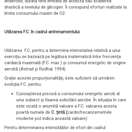
anaerobe, durata fiind limitată de acidoză sau scăderea
drastică a nivelului de glicogen. Îi corespund eforturi realizate la
limita consumului maxim de O2.
Utilizarea F.C. în cadrul antrenamentului
Utilizarea F.C. pentru a determina intensitatea relativă a unui
exercițiu se bazează pe legătura matematică între frecvența
cardiacă maximală (F.C. max ) și consumul energetic de origine
aerobă (Astrad și Rodhal, 1994) .
Grație acestei proporționalități, este suficient să urmărim
evoluția F.C. pentruː
Cunoașterea precisă a consumului energetic aerob al
unui subiect și fixarea solicitării aerobe. În situația în care
este vizată o anumită valoare a F.C. valoarea acesta
poartă numele de
C. țintă (
cardiofrecancemetrele
moderne pot indica această valoare)
Pentru determinarea intensităților de efort din cadrul