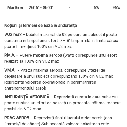
Marthon
2h05ʹ - 3h00ʹ
-
5%
95%
.
Noțiuni și termeni de bază in anduranță
VO2 max –
Debitul maximal de 02 pe care un subiect îl poate
consuma în timpul unui efort. 7 – 8ʹ timp limită în limita căruia
poate fi menținut 100% din VO2 max
P.M.A.
– Putere maximă aerobă (watt) corespunde unui efort
realizat la 100% din VO2 max
V.M.A.
- Viteză maximă aerobă, corespunde vitezei de
deplasare a unui subiect corespunzând 100% din VO2 max.
Reprezintă valoarea operațională în parametrarea
antrenamentului aerob
ANDURANȚĂ AEROBICĂ
– Reprezintă durata în care subiectul
poate susține un efort ce solicită un procentaj cât mai crescut
posibil din VO2 max.
PRAG AEROB
– Reprezintă finalul lucrului strict aerob (cca
2mmoli/l de sânge) Sub această valoare solicitarea este