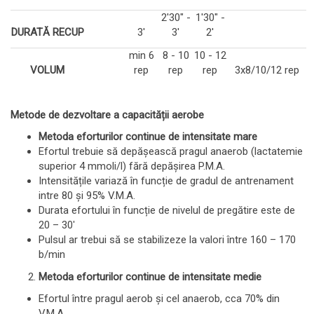
2'30" -
1'30" -
DURATĂ RECUP
3'
3'
2'
min 6
8 - 10
10 - 12
VOLUM
rep
rep
rep
3x8/10/12 rep
Metode de dezvoltare a capacității aerobe
Metoda eforturilor continue de intensitate mare
Efortul trebuie să depășească pragul anaerob (lactatemie
superior 4 mmoli/l) fără depășirea P.M.A.
Intensitățile variază în funcție de gradul de antrenament
intre 80 și 95% V.M.A.
Durata efortului în funcție de nivelul de pregătire este de
20 – 30ʹ
Pulsul ar trebui să se stabilizeze la valori între 160 – 170
b/min
Metoda eforturilor continue de intensitate medie
Efortul între pragul aerob și cel anaerob, cca 70% din
V.M.A.