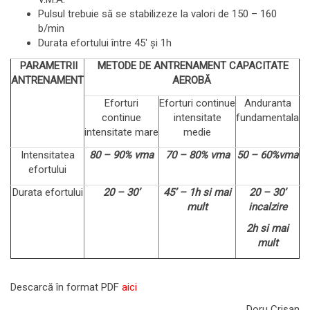
Pulsul trebuie să se stabilizeze la valori de 150 – 160
b/min
Durata efortului între 45ʹ și 1h
PARAMETRII
METODE DE ANTRENAMENT CAPACITATE
ANTRENAMENT
AEROBĂ
Eforturi
Eforturi continue
Anduranta
continue
intensitate
fundamentala
intensitate mare
medie
Intensitatea
80 – 90% vma
70 – 80% vma
50 – 60%vma
efortului
Durata efortului
20 – 30’
45’ – 1h si mai
20 – 30’
mult
incalzire
2h si mai
mult
Descarcă în format PDF
aici
Doru Crișan