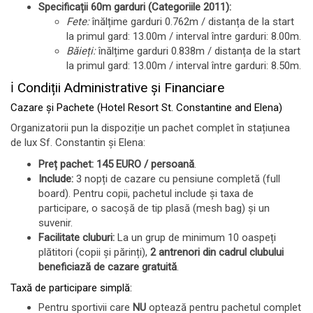
Specificații 60m garduri (Categoriile 2011):
Fete:
înălțime garduri 0.762m / distanța de la start
la primul gard: 13.00m / interval între garduri: 8.00m.
Băieți:
înălțime garduri 0.838m / distanța de la start
la primul gard: 13.00m / interval între garduri: 8.50m.
ℹ️ Condiții Administrative și Financiare
Cazare și Pachete (Hotel Resort St. Constantine and Elena)
Organizatorii pun la dispoziție un pachet complet în stațiunea
de lux Sf. Constantin și Elena:
Preț pachet:
145 EURO / persoană
.
Include:
3 nopți de cazare cu pensiune completă (full
board). Pentru copii, pachetul include și taxa de
participare, o sacoșă de tip plasă (mesh bag) și un
suvenir.
Facilitate cluburi:
La un grup de minimum 10 oaspeți
plătitori (copii și părinți),
2 antrenori din cadrul clubului
beneficiază de cazare gratuită
.
Taxă de participare simplă:
Pentru sportivii care
NU
optează pentru pachetul complet