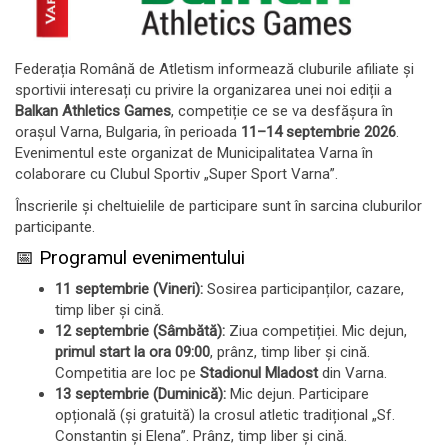
Federația Română de Atletism informează cluburile afiliate și
sportivii interesați cu privire la organizarea unei noi ediții a
Balkan Athletics Games
, competiție ce se va desfășura în
orașul Varna, Bulgaria, în perioada
11–14 septembrie 2026
.
Evenimentul este organizat de Municipalitatea Varna în
colaborare cu Clubul Sportiv „Super Sport Varna”.
Înscrierile și cheltuielile de participare sunt în sarcina cluburilor
participante.
📅 Programul evenimentului
11 septembrie (Vineri):
Sosirea participanților, cazare,
timp liber și cină.
12 septembrie (Sâmbătă):
Ziua competiției. Mic dejun,
primul start la ora 09:00
, prânz, timp liber și cină.
Competitia are loc pe
Stadionul Mladost
din Varna.
13 septembrie (Duminică):
Mic dejun. Participare
opțională (și gratuită) la crosul atletic tradițional „Sf.
Constantin și Elena”. Prânz, timp liber și cină.