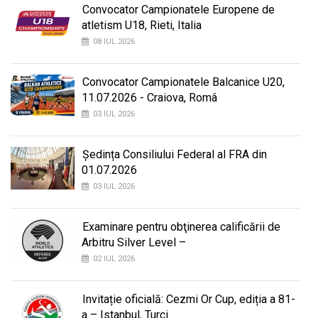
Convocator Campionatele Europene de
atletism U18, Rieti, Italia
08 IUL 2026
Convocator Campionatele Balcanice U20,
11.07.2026 - Craiova, Româ
03 IUL 2026
Ședința Consiliului Federal al FRA din
01.07.2026
03 IUL 2026
Examinare pentru obţinerea calificării de
Arbitru Silver Level –
02 IUL 2026
Invitație oficială: Cezmi Or Cup, ediția a 81-
a – Istanbul, Turci