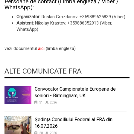
Persoane de contact (Limba engleză / Viber /
WhatsApp):
Organizator:
Ruslan Grozdanov: +359889625839 (Viber)
Asistent:
Nikolay Krastev: +359886352913 (Viber,
WhatsApp)
vezi documentul
aici
(limba engleza)
ALTE COMUNICATE FRA
Convocator Campionatele Europene de
seniori - Birmingham, UK
31 IUL 2026
Ședința Consiliului Federal al FRA din
16.07.2026
28 IUL 2026