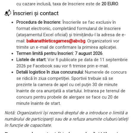
cu cazare inclusă, taxa de înscriere este de
20 EURO
.
📬 Înscrieri și contact
Procedura de înscriere:
Înscrierile se fac exclusiv în
format electronic, completând formularul de înscriere
(atașamentul Excel oficial) și trimițându-l la adresa de e-
mail:
balkanathleticsgames@abv.bg
. Organizatorii vor
trimite un e-mail de confirmare la primirea aplicației.
Termen limită pentru înscrieri:
7 august 2026
.
Listele de start:
Vor fi publicate pe data de 11 septembrie
2026 pe Facebook sau vor fi trimise prin e-mail.
Detalii logistice în ziua concursului:
Numerele de concurs
se ridică în ziua competiției. Sportivii trebuie să se
prezinte la camera de apel cu cel puțin 30 de minute
înainte de ora anunțată a startului. Intrarea pe terenul de
concurs pentru probele de alergare se face cu 20 de
minute înainte de start.
Notă: Organizatorii își rezervă dreptul de a introduce o limită a
numărului de participanți sau de a refuza anumite cluburi/atleți
în funcție de capacitate.