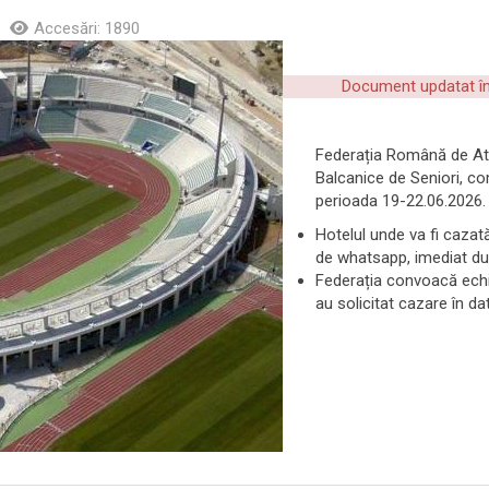
Accesări: 1890
Document updatat în 
Federația Română de At
Balcanice de Seniori, co
perioada 19-22.06.2026
Hotelul unde va fi cazat
de whatsapp, imediat du
Federația convoacă echi
au solicitat cazare în da