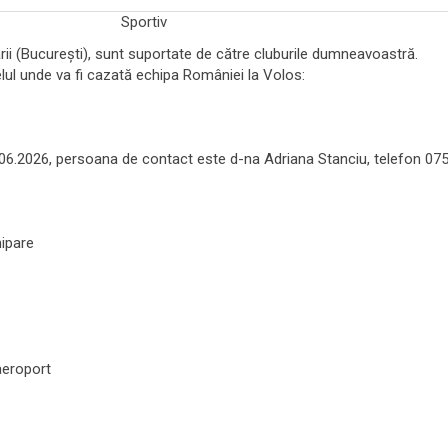
Sportiv
ării (București), sunt suportate de către cluburile dumneavoastră.
ul unde va fi cazată echipa României la Volos:
.06.2026, persoana de contact
este d-na Adriana Stanciu, telefon 07
hipare
aeroport