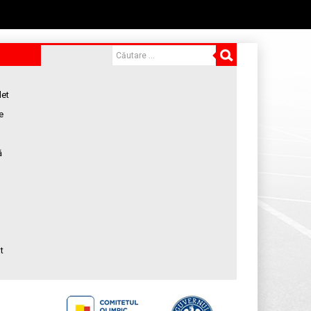
let
e
ă
t