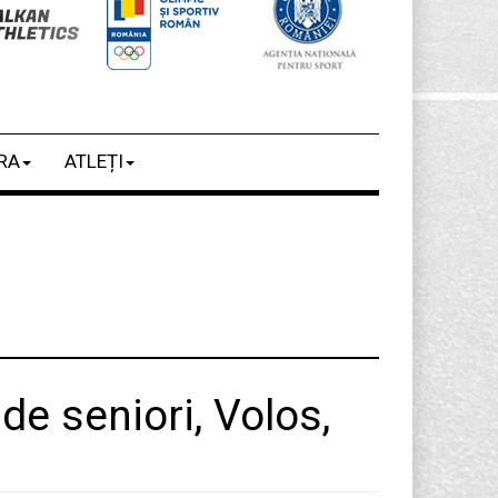
RA
ATLEȚI
e seniori, Volos,