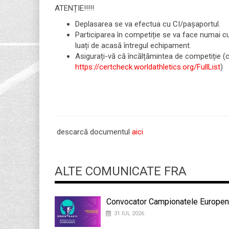
ATENȚIE!!!!!
Deplasarea se va efectua cu CI/pașaportul.
Participarea în competiție se va face numai c
luați de acasă întregul echipament.
Asigurați-vă că încălțămintea de competiție (c
https://certcheck.worldathletics.org/FullList
)
descarcă documentul
aici
ALTE COMUNICATE FRA
Convocator Campionatele Europene
31 IUL 2026