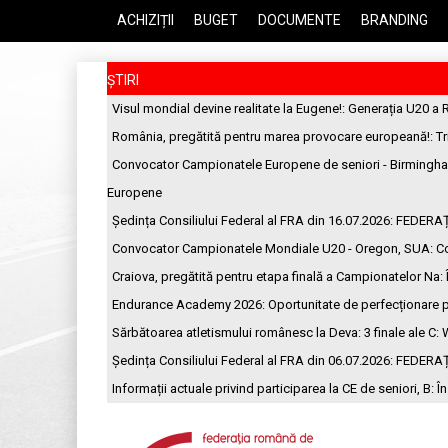
ACHIZIȚII
BUGET
DOCUMENTE
BRANDING
ȘTIRI
Visul mondial devine realitate la Eugene!
: Generația U20 a 
România, pregătită pentru marea provocare europeană!
: T
Convocator Campionatele Europene de seniori - Birmingh
Europene
Ședința Consiliului Federal al FRA din 16.07.2026
: FEDERA
Convocator Campionatele Mondiale U20 - Oregon, SUA
: C
Craiova, pregătită pentru etapa finală a Campionatelor Na
:
Endurance Academy 2026: Oportunitate de perfecționare p
Sărbătoarea atletismului românesc la Deva: 3 finale ale C
: 
Ședința Consiliului Federal al FRA din 06.07.2026
: FEDERA
Informații actuale privind participarea la CE de seniori, B
: Î