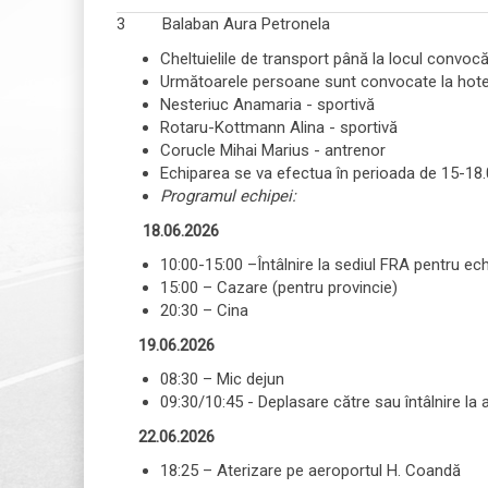
3
Balaban Aura Petronela
Cheltuielile de transport până la locul convoc
Următoarele persoane sunt convocate la hotel
Nesteriuc Anamaria - sportivă
Rotaru-Kottmann Alina - sportivă
Corucle Mihai Marius - antrenor
Echiparea se va efectua în perioada de 15-18
Programul echipei:
18.06.2026
10:00-15:00 –Întâlnire la sediul FRA pentru ec
15:00 – Cazare (pentru provincie)
20:30 – Cina
19.06.2026
08:30 – Mic dejun
09:30/10:45 - Deplasare către sau întâlnire la 
22.06.2026
18:25 – Aterizare pe aeroportul H. Coandă