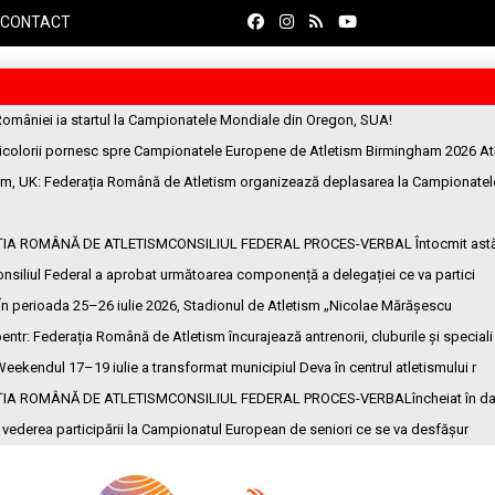
CONTACT
României ia startul la Campionatele Mondiale din Oregon, SUA!
ricolorii pornesc spre Campionatele Europene de Atletism Birmingham 2026 At
am, UK
: Federația Română de Atletism organizează deplasarea la Campionatel
ȚIA ROMÂNĂ DE ATLETISMCONSILIUL FEDERAL PROCES-VERBAL Întocmit ast
onsiliul Federal a aprobat următoarea componență a delegației ce va partici
 În perioada 25–26 iulie 2026, Stadionul de Atletism „Nicolae Mărășescu
entr
: Federația Română de Atletism încurajează antrenorii, cluburile și speciali
Weekendul 17–19 iulie a transformat municipiul Deva în centrul atletismului r
ȚIA ROMÂNĂ DE ATLETISMCONSILIUL FEDERAL PROCES-VERBALîncheiat în da
n vederea participării la Campionatul European de seniori ce se va desfășur