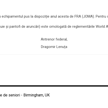
u echipamentul pus la dispoziție anul acesta de FRA (JOMA). Pentru c
uie și pantofi de aruncări) este omologată de reglementările World At
Antrenor federal,
Dragomir Lenuța
 de seniori - Birmingham, UK