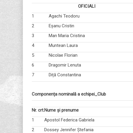
OFICIALI
1
Agachi Teodoru
2
Eșanu Cristin
3
Man Maria Cristina
4
Muntean Laura
5
Nicolae Florian
6
Dragomir Lenuta
7
Diță Constantina
Componența nominală a echipei_Club
Nr. crt.
Nume și prenume
1
Apostol Federica Gabriela
2
Dossey Jennifer Ștefania