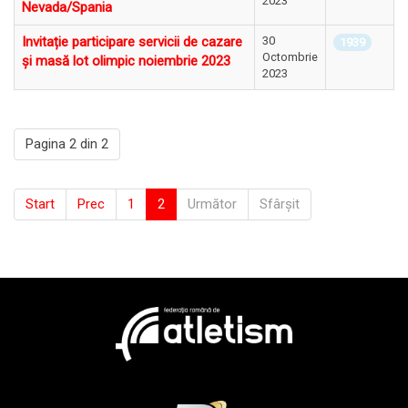
2023
Nevada/Spania
Invitație participare servicii de cazare
30
1939
Octombrie
și masă lot olimpic noiembrie 2023
2023
Pagina 2 din 2
Start
Prec
1
2
Următor
Sfârșit