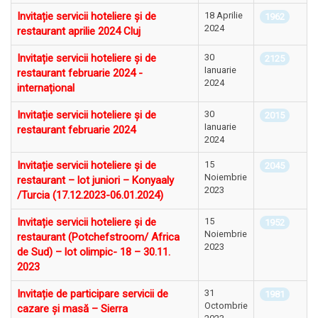
Invitație servicii hoteliere și de
18 Aprilie
1962
2024
restaurant aprilie 2024 Cluj
Invitație servicii hoteliere și de
30
2125
Ianuarie
restaurant februarie 2024 -
2024
internațional
Invitație servicii hoteliere și de
30
2015
Ianuarie
restaurant februarie 2024
2024
Invitație servicii hoteliere și de
15
2045
Noiembrie
restaurant – lot juniori – Konyaaly
2023
/Turcia (17.12.2023-06.01.2024)
Invitație servicii hoteliere și de
15
1952
Noiembrie
restaurant (Potchefstroom/ Africa
2023
de Sud) – lot olimpic- 18 – 30.11.
2023
Invitație de participare servicii de
31
1981
Octombrie
cazare și masă – Sierra