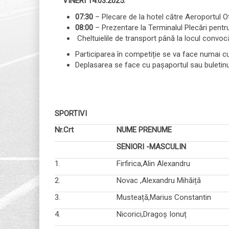
VINERI 14.03.2025:
07:30
– Plecare de la hotel către Aeroportul O
08:00
– Prezentare la Terminalul Plecări pentru 
Cheltuielile de transport până la locul convoc
Participarea în competiție se va face numai 
Deplasarea se face cu paşaportul sau buletinul c
SPORTIVI
Nr.Crt
NUME PRENUME
SENIORI -MASCULIN
1.
Firfirica,Alin Alexand
2.
Novac ,Alexandru Mihăi
3.
Musteață,Marius Consta
4.
Nicorici,Dragoș Ion