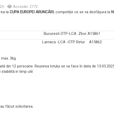
025
Accesări: 2772
rea la
CUPA EUROPEI ARUNCĂRI
, competiție ce se va desfășura la
N
Bucuresti OTP-LCA Zbor A15861
Larnaca -LCA -OTP Retur A15862
 max. 3kg.
tă din 12 persoane. Reunirea lotului se va face în data de 13.03.2025
stabilită in timp util.
au făcut solicitarea.