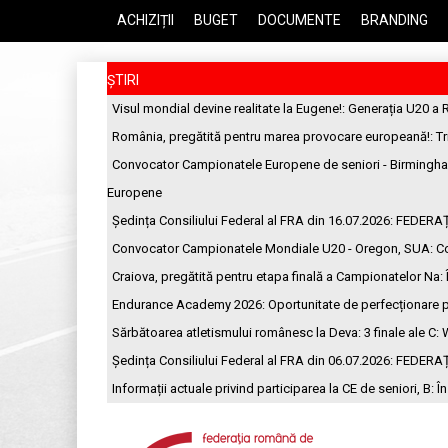
ACHIZIȚII
BUGET
DOCUMENTE
BRANDING
ȘTIRI
Visul mondial devine realitate la Eugene!
: Generația U20 a 
România, pregătită pentru marea provocare europeană!
: T
Convocator Campionatele Europene de seniori - Birmingh
Europene
Ședința Consiliului Federal al FRA din 16.07.2026
: FEDERA
Convocator Campionatele Mondiale U20 - Oregon, SUA
: C
Craiova, pregătită pentru etapa finală a Campionatelor Na
:
Endurance Academy 2026: Oportunitate de perfecționare p
Sărbătoarea atletismului românesc la Deva: 3 finale ale C
: 
Ședința Consiliului Federal al FRA din 06.07.2026
: FEDERA
Informații actuale privind participarea la CE de seniori, B
: Î