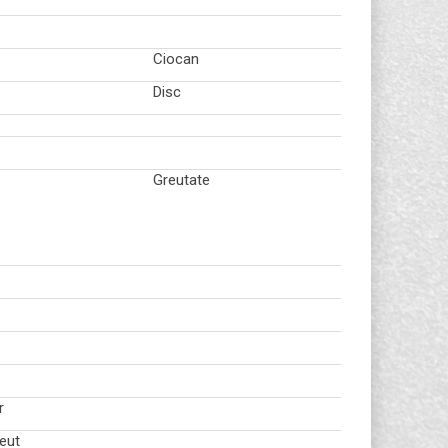
Ciocan
Disc
Greutate
r
eut