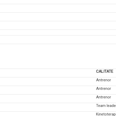
na
na
dru
CALITATE
Antrenor
Antrenor
Antrenor
Team leade
Kinetoterap