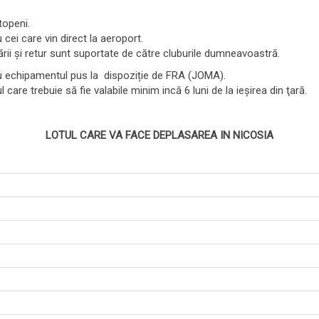
topeni.
cei care vin direct la aeroport.
ării şi retur sunt suportate de către cluburile dumneavoastră.
cu echipamentul pus la dispoziție de FRA (JOMA).
are trebuie să fie valabile minim incă 6 luni de la ieşirea din ţară.
LOTUL CARE VA FACE DEPLASAREA IN NICOSIA
ru
ță
ntin
uț