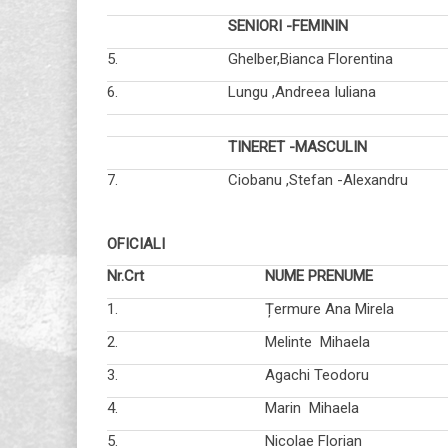
SENIORI -FEMININ
5.
Ghelber,Bianca Florenti
6.
Lungu ,Andreea Iulia
TINERET -MASCULIN
7.
Ciobanu ,Stefan -Alexan
OFICIALI
Nr.Crt
NUME PRENUME
1.
Țermure Ana Mirela
2.
Melinte Mihaela
3.
Agachi Teodoru
4.
Marin Mihaela
5.
Nicolae Florian