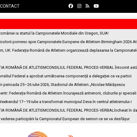
CONTACT
României ia startul la Campionatele Mondiale din Oregon, SUA!
ricolorii pornesc spre Campionatele Europene de Atletism Birmingham 2026 At
am, UK
: Federația Română de Atletism organizează deplasarea la Campionatel
ȚIA ROMÂNĂ DE ATLETISMCONSILIUL FEDERAL PROCES-VERBAL Întocmit ast
onsiliul Federal a aprobat următoarea componență a delegației ce va partici
 În perioada 25–26 iulie 2026, Stadionul de Atletism „Nicolae Mărășescu
entr
: Federația Română de Atletism încurajează antrenorii, cluburile și speciali
Weekendul 17–19 iulie a transformat municipiul Deva în centrul atletismului r
ȚIA ROMÂNĂ DE ATLETISMCONSILIUL FEDERAL PROCES-VERBALîncheiat în da
n vederea participării la Campionatul European de seniori ce se va desfășur