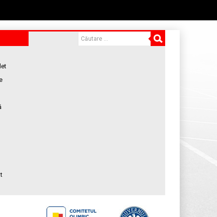
let
e
ă
t