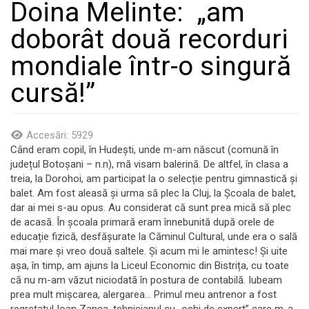
Doina Melinte: „am
doborât două recorduri
mondiale într-o singură
cursă!”
Accesări: 5929
Când eram copil, în Hudești, unde m-am născut (comună în
județul Botoșani – n.n), mă visam balerină. De altfel, în clasa a
treia, la Dorohoi, am participat la o selecție pentru gimnastică și
balet. Am fost aleasă și urma să plec la Cluj, la Școala de balet,
dar ai mei s-au opus. Au considerat că sunt prea mică să plec
de acasă. În școala primară eram înnebunită după orele de
educație fizică, desfășurate la Căminul Cultural, unde era o sală
mai mare și vreo două saltele. Și acum mi le amintesc! Și uite
așa, în timp, am ajuns la Liceul Economic din Bistrița, cu toate
că nu m-am văzut niciodată în postura de contabilă. Iubeam
prea mult mișcarea, alergarea… Primul meu antrenor a fost