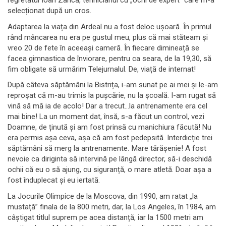
regretatul Ioan Zanca, tehnicianul cu „ochi de expert” care m-a
selecționat după un cros.
Adaptarea la viața din Ardeal nu a fost deloc ușoară. În primul
rând mâncarea nu era pe gustul meu, plus că mai stăteam și
vreo 20 de fete în aceeași cameră. În fiecare dimineață se
facea gimnastica de înviorare, pentru ca seara, de la 19,30, să
fim obligate să urmărim Telejurnalul. De, viață de internat!
După câteva săptămâni la Bistrița, i-am sunat pe ai mei și le-am
reproșat că m-au trimis la pușcărie, nu la școală. I-am rugat să
vină să mă ia de acolo! Dar a trecut…la antrenamente era cel
mai bine! La un moment dat, însă, s-a făcut un control, vezi
Doamne, de ținută și am fost prinsă cu manichiura făcută! Nu
era permis așa ceva, așa că am fost pedepsită. Interdicție trei
săptămâni să merg la antrenamente
.
Mare tărășenie! A fost
nevoie ca diriginta să intervină pe lângă director, să-i deschidă
ochii că eu o să ajung, cu siguranță, o mare atletă. Doar așa a
fost înduplecat și eu iertată.
La Jocurile Olimpice de la Moscova, din 1990, am ratat „la
mustață” finala de la 800 metri, dar, la Los Angeles, în 1984, am
câștigat titlul suprem pe acea distanță, iar la 1500 metri am