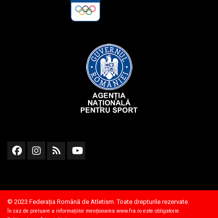
© 2023 Federația Română de Atletism. Toate drepturile rezervate.
În caz de preluare a informațiilor menționarea
www.fra.ro
este obligatorie.