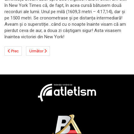
în New York Times că, de fapt, în acea cursă bătusem două
recorduri ale lumii. Unul pe milă (1609,3 metri – 4:17,14), dar și
pe 1500 metri. Se cronometrase și pe distanța intermediară!
Aveam și o superstiție…când cu o noapte înainte visam că am
pierdut ceva de aur, a doua zi câștigam sigur! Asta visasem
înaintea victoriei din New York!
Prec
Următor