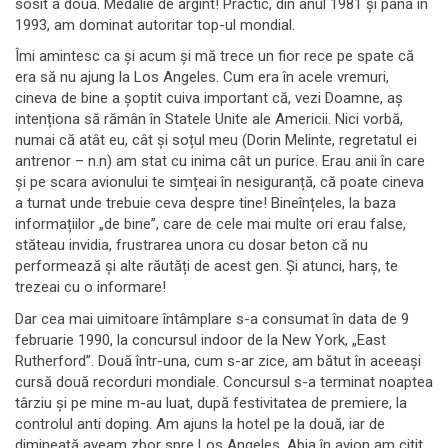
sosit a doua. Medalie de argint! Practic, din anul 1981 și până în
1993, am dominat autoritar top-ul mondial.
Îmi amintesc ca și acum și mă trece un fior rece pe spate că
era să nu ajung la Los Angeles. Cum era în acele vremuri,
cineva de bine a șoptit cuiva important că, vezi Doamne, aș
intenționa să rămân în Statele Unite ale Americii. Nici vorbă,
numai că atât eu, cât și soțul meu (Dorin Melinte, regretatul ei
antrenor – n.n) am stat cu inima cât un purice. Erau anii în care
și pe scara avionului te simțeai în nesiguranță, că poate cineva
a turnat unde trebuie ceva despre tine! Bineînțeles, la baza
informațiilor „de bine”, care de cele mai multe ori erau false,
stăteau invidia, frustrarea unora cu dosar beton că nu
performează și alte răutăți de acest gen. Și atunci, harș, te
trezeai cu o informare!
Dar cea mai uimitoare întâmplare s-a consumat în data de 9
februarie 1990, la concursul indoor de la New York, „East
Rutherford”. Două într-una, cum s-ar zice, am bătut în aceeași
cursă două recorduri mondiale. Concursul s-a terminat noaptea
târziu și pe mine m-au luat, după festivitatea de premiere, la
controlul anti doping. Am ajuns la hotel pe la două, iar de
dimineață aveam zbor spre Los Angeles. Abia în avion am citit