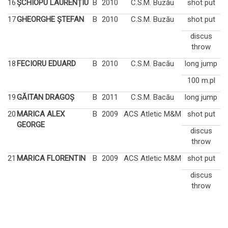
16
ȘCHIOPU LAURENȚIU
B
2010
C.S.M. Buzău
shot put
17
GHEORGHE ȘTEFAN
B
2010
C.S.M. Buzău
shot put
discus
throw
18
FECIORU EDUARD
B
2010
C.S.M. Bacău
long jump
100 m.pl
19
GĂITAN DRAGOȘ
B
2011
C.S.M. Bacău
long jump
20
MARICA ALEX
B
2009
ACS Atletic M&M
shot put
GEORGE
discus
throw
21
MARICA FLORENTIN
B
2009
ACS Atletic M&M
shot put
discus
throw