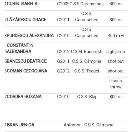
1
CUBIN ISABELA
G
2009
C.S.S.Caransebeș
800 m
C.S.S.
2
LĂZĂRESCU GRACE
G
2011
Caransebeș
800 m
C.S.S.
3
PURDESCU ALEXANDRA
G
2010
Caransebeș
400 m.H
CONSTANTIN
4
ALEXANDRA
G
2012
C.S.M. București
high jump
5
BĂNESCU BEATRICE
G
2011
C.S.S. Câmpina
shot put
6
COMAN GEORGIANA
G
2012
C.S.S. Tecuci
shot put
discus
throw
7
CORDEA ROXANA
G
2010
C.S.S. Blaj
800 m
1
BRAN JENICA
Antrenor
C.S.S. Câmpina