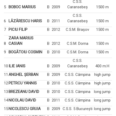
C.S.S.
5
BOBOC MARIUS
B
2009
Caransebeș
1500 m
C.S.S.
6
LĂZĂRESCU HARIS
B
2011
Caransebeș
1500 m
7
PICIU FILIP
B
2012
C.S.M. Brașov
1500 m
ZARA MARIUS
8
CASIAN
B
2012
C.S.M. Dorna
1500 m
9
BOGĂTOIU COSMIN
B
2010
C.S.M. Dorna
1500 m
C.S.S.
10
ILIE IANIS
B
2009
Caransebeș
400 m.H
11
ANGHEL ȘERBAN
B
2009
C.S.S. Câmpina
high jump
12
PETRCU YANNIS
B
2010
C.S.S. Câmpina
high jump
13
BREZEANU DAVID
B
2010
C.S.S. Câmpina
long jump
14
NICOLAU DAVID
B
2011
C.S.S. Câmpina
long jump
15
NICOLESCU GRUIA
B
2009
C.S.S. 5 București
long jump