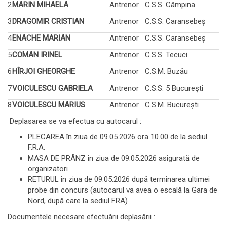
2
MARIN MIHAELA
Antrenor
C.S.S. Câmpina
3
DRAGOMIR CRISTIAN
Antrenor
C.S.S. Caransebeș
4
ENACHE MARIAN
Antrenor
C.S.S. Caransebeș
5
COMAN IRINEL
Antrenor
C.S.S. Tecuci
6
HÎRJOI GHEORGHE
Antrenor
C.S.M. Buzău
7
VOICULESCU GABRIELA
Antrenor
C.S.S. 5 București
8
VOICULESCU MARIUS
Antrenor
C.S.M. București
Deplasarea se va efectua cu autocarul :
PLECAREA în ziua de 09.05.2026 ora 10.00 de la sediul
F.R.A.
MASA DE PRÂNZ în ziua de 09.05.2026 asigurată de
organizatori
RETURUL în ziua de 09.05.2026 după terminarea ultimei
probe din concurs (autocarul va avea o escală la Gara de
Nord, după care la sediul FRA)
Documentele necesare efectuării deplasării :