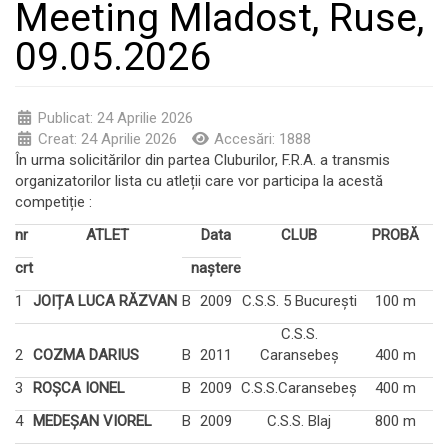
Meeting Mladost, Ruse,
09.05.2026
Publicat: 24 Aprilie 2026
Creat: 24 Aprilie 2026
Accesări: 1888
În urma solicitărilor din partea Cluburilor, F.R.A. a transmis
organizatorilor lista cu atleții care vor participa la acestă
competiție :
nr
ATLET
Data
CLUB
PROBĂ
crt
naștere
1
JOIȚA LUCA RĂZVAN
B
2009
C.S.S. 5 București
100 m
C.S.S.
2
COZMA DARIUS
B
2011
Caransebeș
400 m
3
ROȘCA IONEL
B
2009
C.S.S.Caransebeș
400 m
4
MEDEȘAN VIOREL
B
2009
C.S.S. Blaj
800 m