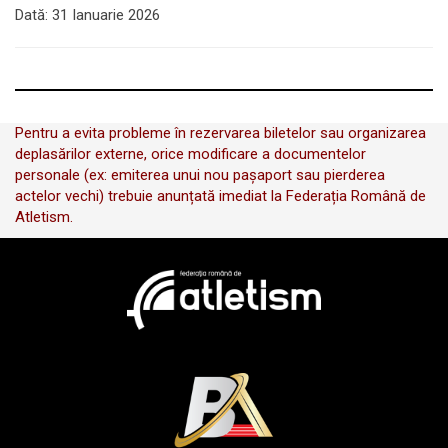
Dată:
31 Ianuarie 2026
Pentru a evita probleme în rezervarea biletelor sau organizarea
deplasărilor externe, orice modificare a documentelor
personale (ex: emiterea unui nou pașaport sau pierderea
actelor vechi) trebuie anunțată imediat la Federația Română de
Atletism.