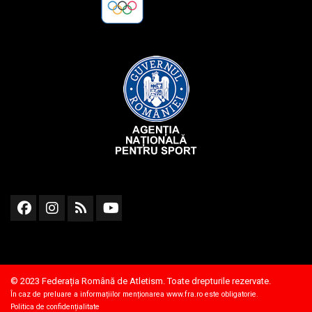
© 2023 Federația Română de Atletism. Toate drepturile rezervate.
În caz de preluare a informațiilor menționarea
www.fra.ro
este obligatorie.
Politica de confidențialitate