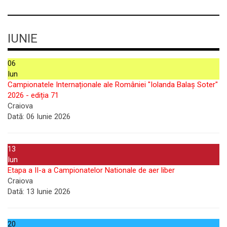
IUNIE
06
Iun
Campionatele Internaționale ale României "Iolanda Balaș Soter"
2026 - ediția 71
Craiova
Dată:
06 Iunie 2026
13
Iun
Etapa a II-a a Campionatelor Nationale de aer liber
Craiova
Dată:
13 Iunie 2026
20