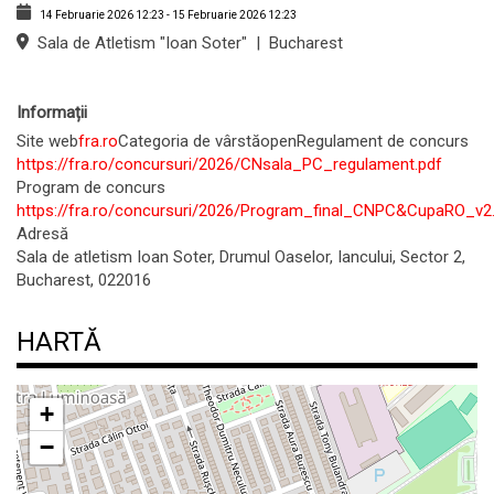
14 Februarie 2026
12:23
-
15 Februarie 2026
12:23
Sala de Atletism "Ioan Soter"
|
Bucharest
Informații
Site web
fra.ro
Categoria de vârstă
open
Regulament de concurs
https://fra.ro/concursuri/2026/CNsala_PC_regulament.pdf
Program de concurs
https://fra.ro/concursuri/2026/Program_final_CNPC&CupaRO_v2
Adresă
Sala de atletism Ioan Soter, Drumul Oaselor, Iancului, Sector 2,
Bucharest, 022016
HARTĂ
+
−