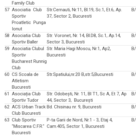
Family Club
57
Asociatia Club
Str.Cernauti, Nr.11, Bl.19, Sc.1, Et.6, Ap.
B
Sportiv
37, Sector 2, Bucuresti
Proatletic Punga
Ionut
58
Asociatia Club
Str. Voronet, Nr. 14, Bl.D8, Sc.1, Ap.14,
B
Sportiv Baller
Sector 3, Bucuresti
59
Asociatia Clubul
Str. Maria Hagi Moscu, Nr.1, Ap2,
B
Sportiv
Bucuresti
Bucharest Runnig
Club
60
CS Scoala de
Str.Spatiului,nr.20 B,str.5,Bucuresti
B
Atletism
Bucuresti
61
Asociația Club
Str. Odobești, Nr. 11, Bl T1, Sc A, Et 7, Ap
B
Sportiv Tudor
44, Sector 3, București
62
ACS Urban Track
Bd. Chisinau nr. 9, Bucuresti
B
Club Bucuresti
63
Club Sportiv
P-ta Garii de Nord, Nr.1 - 3, Etaj 4,
B
"Miscarea C.F.R."
Cam.405, Sector 1, Bucuresti
Bucuresti