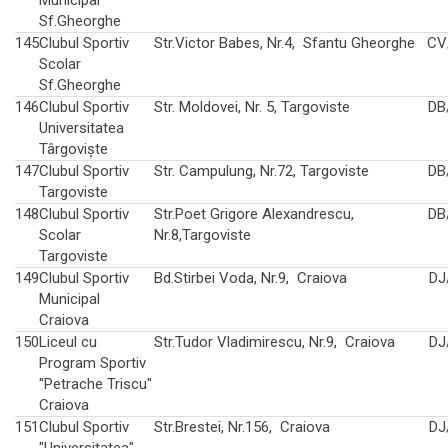
Sf.Gheorghe
145
Clubul Sportiv
Str.Victor Babes, Nr.4, Sfantu Gheorghe
CV
Scolar
Sf.Gheorghe
146
Clubul Sportiv
Str. Moldovei, Nr. 5, Targoviste
DB
Universitatea
Târgoviște
147
Clubul Sportiv
Str. Campulung, Nr.72, Targoviste
DB
Targoviste
148
Clubul Sportiv
Str.Poet Grigore Alexandrescu,
DB
Scolar
Nr.8,Targoviste
Targoviste
149
Clubul Sportiv
Bd.Stirbei Voda, Nr.9, Craiova
DJ
Municipal
Craiova
150
Liceul cu
Str.Tudor Vladimirescu, Nr.9, Craiova
DJ
Program Sportiv
"Petrache Triscu"
Craiova
151
Clubul Sportiv
Str.Brestei, Nr.156, Craiova
DJ
"Universitatea"