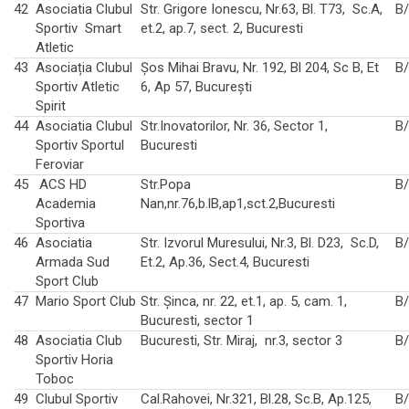
42
Asociatia Clubul
Str. Grigore Ionescu, Nr.63, Bl. T73, Sc.A,
B
Sportiv Smart
et.2, ap.7, sect. 2, Bucuresti
Atletic
43
Asociația Clubul
Șos Mihai Bravu, Nr. 192, Bl 204, Sc B, Et
B
Sportiv Atletic
6, Ap 57, București
Spirit
44
Asociatia Clubul
Str.Inovatorilor, Nr. 36, Sector 1,
B
Sportiv Sportul
Bucuresti
Feroviar
45
ACS HD
Str.Popa
B
Academia
Nan,nr.76,b.lB,ap1,sct.2,Bucuresti
Sportiva
46
Asociatia
Str. Izvorul Muresului, Nr.3, Bl. D23, Sc.D,
B
Armada Sud
Et.2, Ap.36, Sect.4, Bucuresti
Sport Club
47
Mario Sport Club
Str. Şinca, nr. 22, et.1, ap. 5, cam. 1,
B
Bucuresti, sector 1
48
Asociatia Club
Bucuresti, Str. Miraj, nr.3, sector 3
B
Sportiv Horia
Toboc
49
Clubul Sportiv
Cal.Rahovei, Nr.321, Bl.28, Sc.B, Ap.125,
B