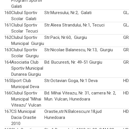
Program Sportiv
Galati
160
Clubul Sportiv
Str.Muresului, Nr.2, Galati
GL
Scolar Galati
161
Clubul Sportiv
Str.Aleea Strandului, Nr.1, Tecuci
GL
Scolar Tecuci
162
Clubul Sportiv
Str.Pacii, Nr.60, Giurgiu
GR
Municipal Giurgiu
163
Clubul Sportiv
Str.Nicolae Balanescu, Nr.13, Giurgiu
GR
Scolar Giurgiu
164
Asociatia Club
Bd. Bucuresti, Nr. 49-51 Giurgiu
GR
Sportiv Municipal
Dunarea Giurgiu
165
Sport Club
Str.Octavian Goga, Nr.1 Deva
HD
Municipal Deva
166
Clubul Sportiv
Bd. Mihai Viteazu, Nr. 31, camera Nr. 2,
HD
Municipal "Mihai
Mun. Vulcan, Hunedoara
Viteazu" Vulcan
167
CS Municipal
Orastie,str.N.Balcescu,nr.18,jud
HD
Dacia Orastie
Hunedoara
2010