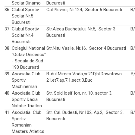
Scolar Dinamo
Bucuresti
36
Clubul Sportiv
Cal.Plevnei, Nr.124, Sector 6 Bucuresti
B
Scolar Nr.5
Bucuresti
37
Clubul Sportiv
Str.Aleea Buchetului, Nr.5, Sector 3
B
Scolar Nr.4
Bucuresti
Bucuresti
38
Colegiul National
Str.Nitu Vasile, Nr.16, Sector 4 Bucuresti
B
"Octav Onicescu"
- Scoala de Sud
190 Bucuresti
39
Asociatia Club
B-dul Mircea Voda,nr.21D,bl.Downtown
B
Sportiv
21,et7,ap.7.1,sect 3,Buc
Machineman
40
Asociatia Club
Str. Sold.Iosif Ion, nr. 10, sector 3,
B
Sportiv Dacia
Bucuresti
Natație Triatlon
41
Asociatia Club
Str. Cal. Dudesti, Nr.102, Ap.2, Sector 3,
B
Sportiv
Bucuresti
Romanian
Masters Atletics