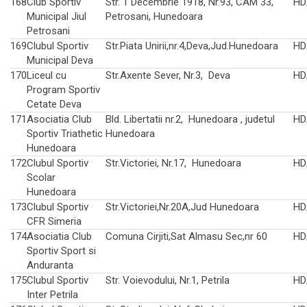
168
Club Sportiv
Str. 1 Decembrie 1918, Nr.93, CAM 33,
HD
Municipal Jiul
Petrosani, Hunedoara
Petrosani
169
Clubul Sportiv
Str.Piata Unirii,nr.4,Deva,Jud.Hunedoara
HD
Municipal Deva
170
Liceul cu
Str.Axente Sever, Nr.3, Deva
HD
Program Sportiv
Cetate Deva
171
Asociatia Club
Bld. Libertatii nr.2, Hunedoara , judetul
HD
Sportiv Triathetic
Hunedoara
Hunedoara
172
Clubul Sportiv
Str.Victoriei, Nr.17, Hunedoara
HD
Scolar
Hunedoara
173
Clubul Sportiv
Str.Victoriei,Nr.20A,Jud Hunedoara
HD
CFR Simeria
174
Asociatia Club
Comuna Cirjiti,Sat Almasu Sec,nr 60
HD
Sportiv Sport si
Anduranta
175
Clubul Sportiv
Str. Voievodului, Nr.1, Petrila
HD
Inter Petrila