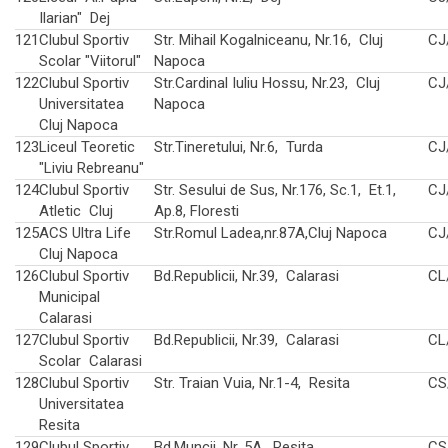
Ilarian" Dej
121
Clubul Sportiv
Str. Mihail Kogalniceanu, Nr.16, Cluj
CJ
Scolar "Viitorul"
Napoca
122
Clubul Sportiv
Str.Cardinal Iuliu Hossu, Nr.23, Cluj
CJ
Universitatea
Napoca
Cluj Napoca
123
Liceul Teoretic
Str.Tineretului, Nr.6, Turda
CJ
"Liviu Rebreanu"
124
Clubul Sportiv
Str. Sesului de Sus, Nr.176, Sc.1, Et.1,
CJ
Atletic Cluj
Ap.8, Floresti
125
ACS Ultra Life
Str.Romul Ladea,nr.87A,Cluj Napoca
CJ
Cluj Napoca
126
Clubul Sportiv
Bd.Republicii, Nr.39, Calarasi
CL
Municipal
Calarasi
127
Clubul Sportiv
Bd.Republicii, Nr.39, Calarasi
CL
Scolar Calarasi
128
Clubul Sportiv
Str. Traian Vuia, Nr.1-4, Resita
CS
Universitatea
Resita
129
Clubul Sportiv
Bd.Muncii, Nr. 5A, Resita
CS