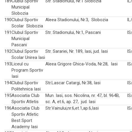
189
Clubul Sportiv
Str. Stadionului, Nr.1 Slobozia
IL
Municipal
Slobozia
190
Clubul Sportiv
Aleea Stadionului, Nr.3, Slobozia
IL
Scolar Slobozia
191
Clubul Sportiv
Str. Stadionului, Nr.1, Pascani
IS
Municipal
Pascani
192
Clubul Sportiv
Str. Sarariei, Nr. 189, Iasi, jud. Iasi
IS
Scolar Unirea Iasi
193
Liceul cu
Aleea Grigore Ghica-Voda, Nr.28, Iasi
IS
Program Sportiv
Iasi
194
Clubul Sportiv
Str.Lascar Catargi, Nr.38, Iasi
IS
Politehnica Iasi
195
Asociatia Club
Mun. Iasi, sos. Nicolina, nr. 47, bl. 964B,
IS
Sportiv Atletis
sc. A, et.6, ap. 27, jud. Iasi
196
Asociatia Club
Str.Vainului,nr.6,et.1,ap.6,Iasi
IS
Sportiv Atletic
Best Sport
Academy Iasi