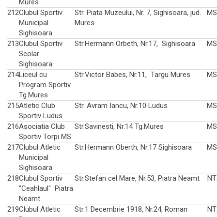
Mures
212
Clubul Sportiv
Str. Piata Muzeului, Nr. 7, Sighisoara, jud.
MS
Municipal
Mures
Sighisoara
213
Clubul Sportiv
Str.Hermann Orbeth, Nr.17, Sighisoara
MS
Scolar
Sighisoara
214
Liceul cu
Str.Victor Babes, Nr.11, Targu Mures
MS
Program Sportiv
Tg.Mures
215
Atletic Club
Str. Avram Iancu, Nr.10 Ludus
MS
Sportiv Ludus
216
Asociatia Club
Str.Savinesti, Nr.14 Tg.Mures
MS
Sportiv Torpi MS
217
Clubul Atletic
Str.Hermann Oberth, Nr.17 Sighisoara
MS
Municipal
Sighisoara
218
Clubul Sportiv
Str.Stefan cel Mare, Nr.53, Piatra Neamt
NT
"Ceahlaul" Piatra
Neamt
219
Clubul Atletic
Str.1 Decembrie 1918, Nr.24, Roman
NT