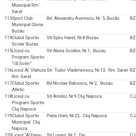
Municipal Rm.
Sarat
113
Sport Club
Bd. Alexandru Averescu, Nr. 5, Buzău
BZ
Municipal Gloria
Buzău
114
Clubul Sportiv
Str.Spiru Haret, Nr.8 Buzau
BZ
Scolar Buzau
115
Liceul cu
Str.Aleea Scolilor, Nr.1, Buzau
BZ
Program Sportiv
"I.B.Soter"
116
Liceul Al. Vlahuta
Str. Tudor Vladimirescu, Nr.13, Rm. Sarat
BZ
Rm. Sarat
117
Clubul Sportiv
Bd.Nicolae Balcescu, Nr.2, Buzau
BZ
Atletic
118
Liceul cu
Str.Arinilor, Nr.9 Cluj Napoca
CJ
Program Sportiv
Cluj Napoca
119
Clubul Sportiv
Piata Unirii, Nr.22, Cluj Napoca
CJ
Municipal Cluj
Napoca
120
Liceul "Al.Papiu
Str.Lupeni, Nr.2, Dej
CJ