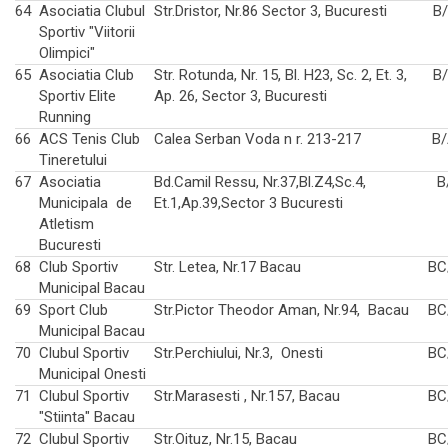
64
Asociatia Clubul
Str.Dristor, Nr.86 Sector 3, Bucuresti
B
Sportiv "Viitorii
Olimpici"
65
Asociatia Club
Str. Rotunda, Nr. 15, Bl. H23, Sc. 2, Et. 3,
B
Sportiv Elite
Ap. 26, Sector 3, Bucuresti
Running
66
ACS Tenis Club
Calea Serban Voda n r. 213-217
B/
Tineretului
67
Asociatia
Bd.Camil Ressu, Nr.37,Bl.Z4,Sc.4,
B
Municipala de
Et.1,Ap.39,Sector 3 Bucuresti
Atletism
Bucuresti
68
Club Sportiv
Str. Letea, Nr.17 Bacau
BC
Municipal Bacau
69
Sport Club
Str.Pictor Theodor Aman, Nr.94, Bacau
BC
Municipal Bacau
70
Clubul Sportiv
Str.Perchiului, Nr.3, Onesti
BC
Municipal Onesti
71
Clubul Sportiv
Str.Marasesti , Nr.157, Bacau
BC
"Stiinta" Bacau
72
Clubul Sportiv
Str.Oituz, Nr.15, Bacau
BC