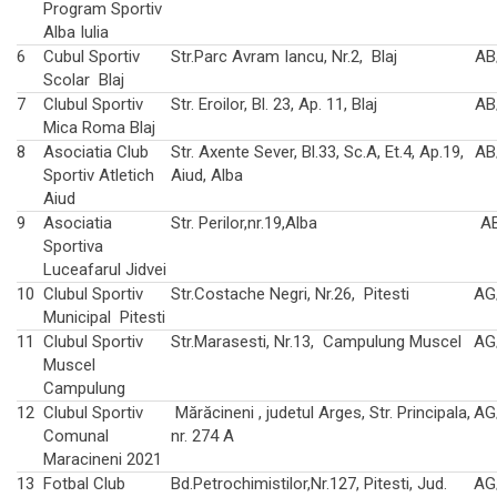
Program Sportiv
Alba Iulia
6
Cubul Sportiv
Str.Parc Avram Iancu, Nr.2, Blaj
AB
Scolar Blaj
7
Clubul Sportiv
Str. Eroilor, Bl. 23, Ap. 11, Blaj
AB
Mica Roma Blaj
8
Asociatia Club
Str. Axente Sever, Bl.33, Sc.A, Et.4, Ap.19,
AB
Sportiv Atletich
Aiud, Alba
Aiud
9
Asociatia
Str. Perilor,nr.19,Alba
A
Sportiva
Luceafarul Jidvei
10
Clubul Sportiv
Str.Costache Negri, Nr.26, Pitesti
AG
Municipal Pitesti
11
Clubul Sportiv
Str.Marasesti, Nr.13, Campulung Muscel
AG
Muscel
Campulung
12
Clubul Sportiv
Mărăcineni , judetul Arges, Str. Principala,
AG
Comunal
nr. 274 A
Maracineni 2021
13
Fotbal Club
Bd.Petrochimistilor,Nr.127, Pitesti, Jud.
AG