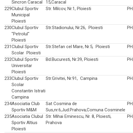
Sincron Caracal
15,Caracal
229
Clubul Sportiv
Str. Milcov, Nr.1, Ploiesti
PH
Municipal
Ploiesti
230
Clubul Sportiv
Str.Stadionului, Nr.26, Ploiesti
PH
"Petrolul"
Ploiesti
231
Clubul Sportiv
Str.Stefan cel Mare, Nr.5, Ploiesti
PH
Scolar Ploiesti
232
Clubul Sportiv
Bd.Bucuresti, Nr.39, Ploiesti
PH
Universitar
Ploiesti
233
Clubul Sportiv
Str.Grivitei, Nr.91, Campina
PH
Scolar
Constantin Istrati
Campina
234
Asociatia Club
Sat Cosmina de
PH
Sportiv M&M
Sus,nr.6,Jud.Prahova,Comuna Cosminele
235
Asociatia Clubul
Str. Mihai Eminescu, Nr. 8, Ploiesti,
PH
Sportiv Altius
Prahova
Ploiesti