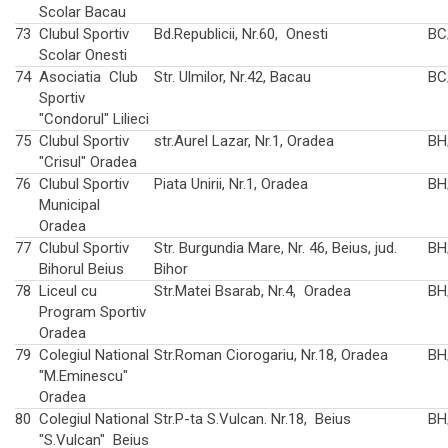
Scolar Bacau
73
Clubul Sportiv
Bd.Republicii, Nr.60, Onesti
BC
Scolar Onesti
74
Asociatia Club
Str. Ulmilor, Nr.42, Bacau
BC
Sportiv
"Condorul" Lilieci
75
Clubul Sportiv
str.Aurel Lazar, Nr.1, Oradea
BH
"Crisul" Oradea
76
Clubul Sportiv
Piata Unirii, Nr.1, Oradea
BH
Municipal
Oradea
77
Clubul Sportiv
Str. Burgundia Mare, Nr. 46, Beius, jud.
BH
Bihorul Beius
Bihor
78
Liceul cu
Str.Matei Bsarab, Nr.4, Oradea
BH
Program Sportiv
Oradea
79
Colegiul National
Str.Roman Ciorogariu, Nr.18, Oradea
BH
"M.Eminescu"
Oradea
80
Colegiul National
Str.P-ta S.Vulcan. Nr.18, Beius
BH
"S.Vulcan" Beius