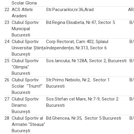
Scolar Gloria
22
ACS Atletii
Str.Pacurarilor,nr.36,Arad
AR
Aradeni
23
Clubul Sportiv
Bd.Regina Elisabeta, Nr.47, Sector 5
B
Municipal
Bucuresti
24
Clubul Sportiv
Corp Rectorat, Cam 402, Splaiul
B
Universitar Știința
Independenței, Nr.313, Sector 6
București
25
Clubul Sportiv
Sos.Iancului, Nr.128A, Sector 2, Bucuresti
B
"Olimpia"
Bucuresti
26
Clubul Sportiv
Str.Primo Nebiolo, Nr.2, Sector 1
B
Scolar "Triumf"
Bucuresti
Bucuresti
27
Clubul Sportiv
Sos.Stefan cel Mare, Nr.7-9, Sector 2
B
Dinamo
Bucuresti
Bucureşti
28
Clubul Sportiv al
Bd.Ghencea, Nr.35, Sector 5 Bucuresti
B
Armatei "Steaua"
Bucureşti