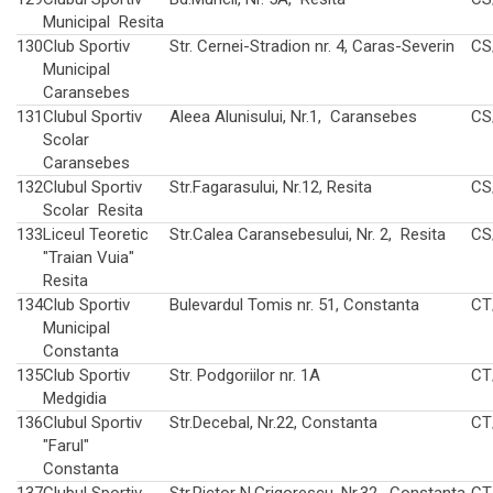
Municipal Resita
130
Club Sportiv
Str. Cernei-Stradion nr. 4, Caras-Severin
CS
Municipal
Caransebes
131
Clubul Sportiv
Aleea Alunisului, Nr.1, Caransebes
CS
Scolar
Caransebes
132
Clubul Sportiv
Str.Fagarasului, Nr.12, Resita
CS
Scolar Resita
133
Liceul Teoretic
Str.Calea Caransebesului, Nr. 2, Resita
CS
"Traian Vuia"
Resita
134
Club Sportiv
Bulevardul Tomis nr. 51, Constanta
CT
Municipal
Constanta
135
Club Sportiv
Str. Podgoriilor nr. 1A
CT
Medgidia
136
Clubul Sportiv
Str.Decebal, Nr.22, Constanta
CT
"Farul"
Constanta
137
Clubul Sportiv
Str.Pictor N.Grigorescu, Nr.32, Constanta
CT