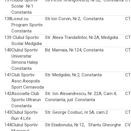
Scolar Nr.1
Constanta
138
Liceul cu
Str.Ion Corvin, Nr.2, Constanta
CT
Program Sportiv
Constanta
139
Clubul Sportiv
Str. Aleea Trandafirilor, Nr.2A, Medgidia
CT
Scolar Medgidia
140
Clubul Sportiv
Bd. Mamaia, Nr.124, Constanta
CT
Universitar
Simona Halep
Constanta
141
Club Sportiv
Str. Medgidiei, Nr.2, Constanta
CT
Asoc.Axiopolis
Sport Cernavoda
142
Asociatla Club
Str. Ion Alexandrescu, Nr. 22A, Cam.4,
CT
Sportiv Ultrarun
Constanta, jud. Constanta
Constanta
143
Clubul Sportiv
Str. George Cosbuc, nr.5A, cam.2
CT
Run 4 Life
144
Clubul Sportiv
Str.Stadionului, Nr.12, Sfantu Gheorghe
CV
Municipal