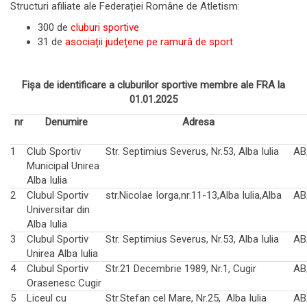
Structuri afiliate ale Federației Române de Atletism:
300 de
cluburi sportive
31 de
asociații județene pe ramură de sport
Fișa de identificare a cluburilor sportive membre ale FRA la
01.01.2025
nr
Denumire
Adresa
1
Club Sportiv
Str. Septimius Severus, Nr.53, Alba Iulia
AB
Municipal Unirea
Alba Iulia
2
Clubul Sportiv
str.Nicolae Iorga,nr.11-13,Alba Iulia,Alba
AB
Universitar din
Alba Iulia
3
Clubul Sportiv
Str. Septimius Severus, Nr.53, Alba Iulia
AB
Unirea Alba Iulia
4
Clubul Sportiv
Str.21 Decembrie 1989, Nr.1, Cugir
AB
Orasenesc Cugir
5
Liceul cu
Str.Stefan cel Mare, Nr.25, Alba Iulia
AB