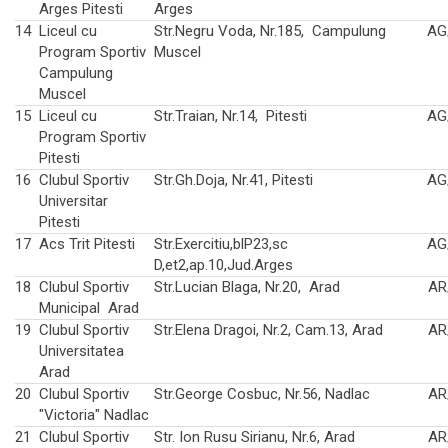
Arges Pitesti
Arges
14
Liceul cu
Str.Negru Voda, Nr.185, Campulung
AG
Program Sportiv
Muscel
Campulung
Muscel
15
Liceul cu
Str.Traian, Nr.14, Pitesti
AG
Program Sportiv
Pitesti
16
Clubul Sportiv
Str.Gh.Doja, Nr.41, Pitesti
AG
Universitar
Pitesti
17
Acs Trit Pitesti
Str.Exercitiu,blP23,sc
AG
D,et2,ap.10,Jud.Arges
18
Clubul Sportiv
Str.Lucian Blaga, Nr.20, Arad
AR
Municipal Arad
19
Clubul Sportiv
Str.Elena Dragoi, Nr.2, Cam.13, Arad
AR
Universitatea
Arad
20
Clubul Sportiv
Str.George Cosbuc, Nr.56, Nadlac
AR
"Victoria" Nadlac
21
Clubul Sportiv
Str. Ion Rusu Sirianu, Nr.6, Arad
AR