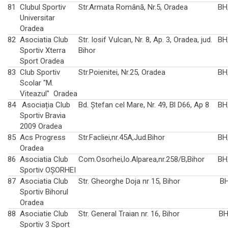
81
Clubul Sportiv
Str.Armata Română, Nr.5, Oradea
BH
Universitar
Oradea
82
Asociatia Club
Str. Iosif Vulcan, Nr. 8, Ap. 3, Oradea, jud.
BH
Sportiv Xterra
Bihor
Sport Oradea
83
Club Sportiv
Str.Poienitei, Nr.25, Oradea
BH
Scolar "M.
Viteazul" Oradea
84
Asociația Club
Bd. Ștefan cel Mare, Nr. 49, Bl D66, Ap 8
BH
Sportiv Bravia
2009 Oradea
85
Acs Progress
Str.Facliei,nr.45A,Jud.Bihor
BH
Oradea
86
Asociatia Club
Com.Osorhei,lo.Alparea,nr.258/B,Bihor
BH
Sportiv OȘORHEI
87
Asociatia Club
Str. Gheorghe Doja nr 15, Bihor
BH
Sportiv Bihorul
Oradea
88
Asociatie Club
Str. General Traian nr. 16, Bihor
BH
Sportiv 3 Sport