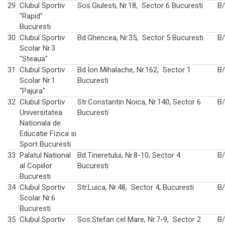
29
Clubul Sportiv
Sos.Giulesti, Nr.18, Sector 6 Bucuresti
B
"Rapid"
Bucuresti
30
Clubul Sportiv
Bd.Ghencea, Nr.35, Sector 5 Bucuresti
B
Scolar Nr.3
"Steaua"
31
Clubul Sportiv
Bd.Ion Mihalache, Nr.162, Sector 1
B
Scolar Nr.1
Bucuresti
"Pajura"
32
Clubul Sportiv
Str.Constantin Noica, Nr.140, Sector 6
B
Universitatea
Bucuresti
Nationala de
Educatie Fizica si
Sport Bucuresti
33
Palatul National
Bd.Tineretului, Nr.8-10, Sector 4
B
al Copiilor
Bucuresti
Bucuresti
34
Clubul Sportiv
Str.Luica, Nr.48, Sector 4, Bucuresti
B
Scolar Nr.6
Bucuresti
35
Clubul Sportiv
Sos.Stefan cel Mare, Nr.7-9, Sector 2
B