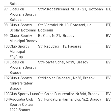
Botosani
97
Liceul cu
Str.M.Kogalniceanu, Nr.19 - 21, Botosani
BT
Program Sportiv
Botosani
98
Clubul Sportiv
Str. Victoriei, Nr. 13, Botosani, jud.
BT
Scolar Botosani
Botosani
99
Clubul Sportiv
Bd.Garii, Nr.21, Brasov
BV
Municipal Brasov
100
Club Sportiv
Str. Republicii 18, Făgăraş
BV
Municipal
Făgăraș
101
Liceul cu
Str.Poarta Schei, Nr.39, Brasov
BV
Program Sportiv
Brasov
102
Clubul Sportiv
Str.Nicolae Balcescu, Nr.56, Brasov
BV
"Universitatea"
Brasov
103
Club Sportiv Luna
Str. Calea Bucurestilor, Nr.84A, Brasov
BV
104
Asociatia Club
Str. Fundatura Harmanului, Nr.2, Brasov
BV
Sportiv Coltea
1920 Brasov