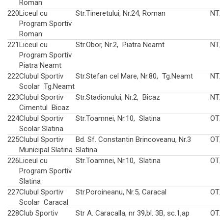
Roman
220
Liceul cu
Str.Tineretului, Nr.24, Roman
NT
Program Sportiv
Roman
221
Liceul cu
Str.Obor, Nr.2, Piatra Neamt
NT
Program Sportiv
Piatra Neamt
222
Clubul Sportiv
Str.Stefan cel Mare, Nr.80, Tg.Neamt
NT
Scolar Tg.Neamt
223
Clubul Sportiv
Str.Stadionului, Nr.2, Bicaz
NT
Cimentul Bicaz
224
Clubul Sportiv
Str.Toamnei, Nr.10, Slatina
OT
Scolar Slatina
225
Clubul Sportiv
Bd. Sf. Constantin Brincoveanu, Nr.3
OT
Municipal Slatina
Slatina
226
Liceul cu
Str.Toamnei, Nr.10, Slatina
OT
Program Sportiv
Slatina
227
Clubul Sportiv
Str.Poroineanu, Nr.5, Caracal
OT
Scolar Caracal
228
Club Sportiv
Str A. Caracalla, nr 39,bl. 3B, sc.1,ap
OT