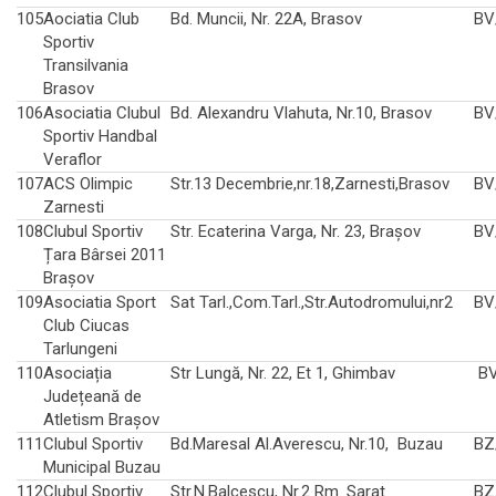
105
Aociatia Club
Bd. Muncii, Nr. 22A, Brasov
BV
Sportiv
Transilvania
Brasov
106
Asociatia Clubul
Bd. Alexandru Vlahuta, Nr.10, Brasov
BV
Sportiv Handbal
Veraflor
107
ACS Olimpic
Str.13 Decembrie,nr.18,Zarnesti,Brasov
BV
Zarnesti
108
Clubul Sportiv
Str. Ecaterina Varga, Nr. 23, Brașov
BV
Țara Bârsei 2011
Brașov
109
Asociatia Sport
Sat Tarl.,Com.Tarl.,Str.Autodromului,nr2
BV
Club Ciucas
Tarlungeni
110
Asociația
Str Lungă, Nr. 22, Et 1, Ghimbav
BV
Județeană de
Atletism Brașov
111
Clubul Sportiv
Bd.Maresal Al.Averescu, Nr.10, Buzau
BZ
Municipal Buzau
112
Clubul Sportiv
Str.N.Balcescu, Nr.2 Rm. Sarat
BZ