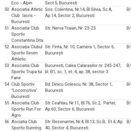
Eco - Alpin
Sect.5, Bucuresti
50
Asociatia Atletic
Sos. Colentina, Nr.14, Bl.Silvia, Sc.A,
B
Club Iacris -
Ap.14, Sector 2, Bucuresti
Bucuresti
51
Asociatia Club
Str. Nerva Traian, Nr. 23-25
B
Sportiv
Constantina Dita
52
Asociația Clubul
Str. Finta, Nr. 10, Camera 1, Sector 6,
B
Sportiv Seven
București
Athletic
53
Asociatia Club
Bucuresti, Calea Calarasilor nr. 245-247,
B
Sportiv Trupa lui
bl. B1, sc. 1, et. 4, ap. 38, sector 3
Fane
54
Club Sportiv
Bd. Dinicu Golescu, Nr. 38, Sector 1,
B
"Locomotiva"
Bucuresti
Bucuresti
55
Asociatia Club
Str Ceahlau, Nr.11, Bl.76, Sc.2, Parter,
B
Sportiv Run For
Ap.60, Sector 6, Bucuresti
Agro
56
Aociatia Club
Str. Rezonantei, Nr.4, Bl.13, Sc.B, Et.4, Ap.
B
Sportiv Running
40, Sector 4, Bucuresti