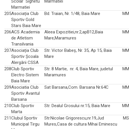
Scolar Sighetu
Marmatiei
Marmatiei
205
Asociația Club
Bd. Traian, Nr. 1/48, Baia Mare
MM
Sportiv Gold
Stars Baia Mare
206
ACS Academia
Aleea Expozitiei,nr.2,apB12,Baia
MM
de Atletism
Mare,Maramures
Transilvania
207
Asociația Club
Str. Victor Babeș, Nr. 35, Ap 15, Baia
MM
Sportiv Școala
Mare
Alergării CSSA
208
Club Sportiv
Str. 8 Martie, nr. 4, Baia Mare, judetul
MM
Electro Sistem
Maramures
Baia Mare
209
Asociatia Club
Sat Barsana,Com. Barsana Nr.64C
MM
Sportiv Avantul
Barsana
210
Club Sportiv
Str. Dealul Grosului nr.15, Baia Mare
MM
Marta
211
Clubul Sportiv
Str.Nicolae Grigorescu,nr.19,Jud
MS
Municipal Tirgu
Mures,Casa de cultura Mihai Eminescu