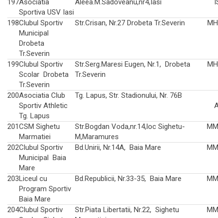
197
Asociatia
Aleea.M.Sadoveanu,nr4,Iasi
I
Sportiva USV Iasi
198
Clubul Sportiv
Str.Crisan, Nr.27 Drobeta Tr.Severin
MH
Municipal
Drobeta
Tr.Severin
199
Clubul Sportiv
Str.Serg.Maresi Eugen, Nr.1, Drobeta
MH
Scolar Drobeta
Tr.Severin
Tr.Severin
200
Asociatia Club
Tg. Lapus, Str. Stadionului, Nr. 76B
Sportiv Athletic
A
Tg. Lapus
201
CSM Sighetu
Str.Bogdan Voda,nr.14,loc Sighetu-
MM
Marmatiei
M,Maramures
202
Clubul Sportiv
Bd.Unirii, Nr.14A, Baia Mare
MM
Municipal Baia
Mare
203
Liceul cu
Bd.Republicii, Nr.33-35, Baia Mare
MM
Program Sportiv
Baia Mare
204
Clubul Sportiv
Str.Piata Libertatii, Nr.22, Sighetu
MM