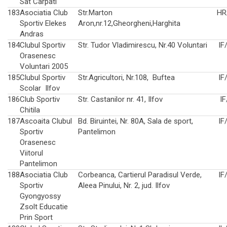
Sat Carpati
183
Asociatia Club
Str.Marton
HR
Sportiv Elekes
Aron,nr.12,Gheorgheni,Harghita
Andras
184
Clubul Sportiv
Str. Tudor Vladimirescu, Nr.40 Voluntari
IF
Orasenesc
Voluntari 2005
185
Clubul Sportiv
Str.Agricultori, Nr.108, Buftea
IF
Scolar Ilfov
186
Club Sportiv
Str. Castanilor nr. 41, Ilfov
I
Chitila
187
Ascoaita Clubul
Bd. Biruintei, Nr. 80A, Sala de sport,
IF
Sportiv
Pantelimon
Orasenesc
Viitorul
Pantelimon
188
Asociatia Club
Corbeanca, Cartierul Paradisul Verde,
IF
Sportiv
Aleea Pinului, Nr. 2, jud. Ilfov
Gyongyossy
Zsolt Educatie
Prin Sport