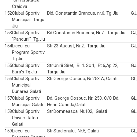
Craiova
152
Clubul Sportiv
Bld. Constantin Brancus, nr.6, Tg Jiu
GJ
Municipal Targu
Jiu
153
Clubul Sportiv
Bd.Constantin Brancusi, Nr.7, Targu Jiu
GJ
"Pandurii" Tg.Jiu
154
Liceul cu
Str.23 August, Nr.2, Targu Jiu
GJ
Program Sportiv
Tg.Jiu
155
Clubul Sportiv
Str.Unirii Siret, Bl.4, Sc.1, Et.6,Ap.22,
GJ
Bura's Tg.Jiu
Targu Jiu
156
Clubul Sportiv
Str.George Cosbuc, Nr.253 A, Galati
GL
Municipal
Dunarea Galati
157
Clubul Sportiv
Bd. George Cosbuc, Nr. 253, C/C Bd.
GL
Municipal Galati
Henri Coanda,Galati
158
Clubul Sportiv
Str.Domneasca, Nr.102, Galati
GL
Universitatea
Galati
159
Liceul cu
Str.Stadionului, Nr.5, Galati
GL