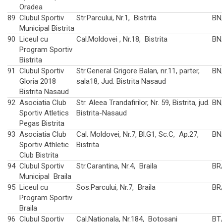
Oradea
89
Clubul Sportiv
Str.Parcului, Nr.1, Bistrita
BN
Municipal Bistrita
90
Liceul cu
Cal.Moldovei , Nr.18, Bistrita
BN
Program Sportiv
Bistrita
91
Clubul Sportiv
Str.General Grigore Balan, nr.11, parter,
BN
Gloria 2018
sala18, Jud. Bistrita Nasaud
Bistrita Nasaud
92
Asociatia Club
Str. Aleea Trandafirilor, Nr. 59, Bistrita, jud.
BN
Sportiv Atletics
Bistrita-Nasaud
Pegas Bistrita
93
Asociatia Club
Cal. Moldovei, Nr.7, Bl.G1, Sc.C, Ap.27,
BN
Sportiv Athletic
Bistrita
Club Bistrita
94
Clubul Sportiv
Str.Carantina, Nr.4, Braila
BR
Municipal Braila
95
Liceul cu
Sos.Parcului, Nr.7, Braila
BR
Program Sportiv
Braila
96
Clubul Sportiv
Cal.Nationala, Nr.184, Botosani
BT