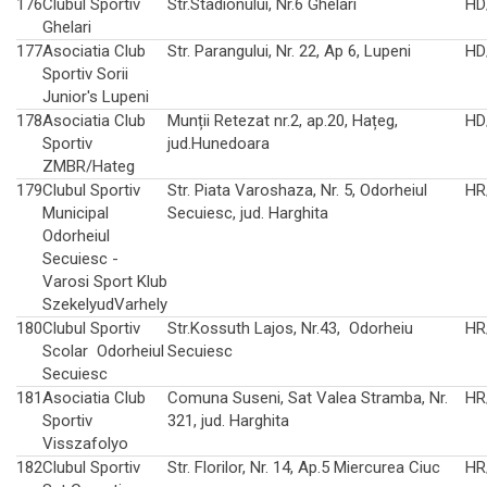
176
Clubul Sportiv
Str.Stadionului, Nr.6 Ghelari
HD
Ghelari
177
Asociatia Club
Str. Parangului, Nr. 22, Ap 6, Lupeni
HD
Sportiv Sorii
Junior's Lupeni
178
Asociatia Club
Munții Retezat nr.2, ap.20, Hațeg,
HD
Sportiv
jud.Hunedoara
ZMBR/Hateg
179
Clubul Sportiv
Str. Piata Varoshaza, Nr. 5, Odorheiul
HR
Municipal
Secuiesc, jud. Harghita
Odorheiul
Secuiesc -
Varosi Sport Klub
SzekelyudVarhely
180
Clubul Sportiv
Str.Kossuth Lajos, Nr.43, Odorheiu
HR
Scolar Odorheiul
Secuiesc
Secuiesc
181
Asociatia Club
Comuna Suseni, Sat Valea Stramba, Nr.
HR
Sportiv
321, jud. Harghita
Visszafolyo
182
Clubul Sportiv
Str. Florilor, Nr. 14, Ap.5 Miercurea Ciuc
HR