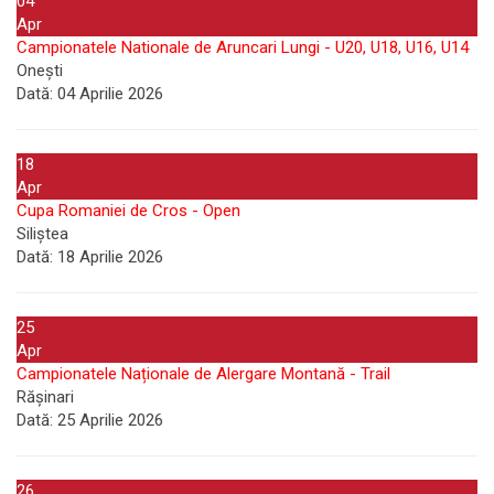
04
Apr
Campionatele Nationale de Aruncari Lungi - U20, U18, U16, U14
Onești
Dată:
04 Aprilie 2026
18
Apr
Cupa Romaniei de Cros - Open
Siliștea
Dată:
18 Aprilie 2026
25
Apr
Campionatele Naționale de Alergare Montană - Trail
Rășinari
Dată:
25 Aprilie 2026
26