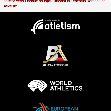
actelor vechi) trebuie anunțată imediat la Federația Română de
Atletism.