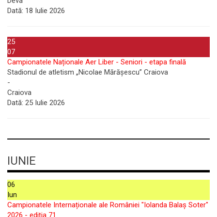
Deva
Dată:
18 Iulie 2026
25
07
Campionatele Naționale Aer Liber - Seniori - etapa finală
Stadionul de atletism „Nicolae Mărășescu” Craiova
-
Craiova
Dată:
25 Iulie 2026
IUNIE
06
Iun
Campionatele Internaționale ale României "Iolanda Balaș Soter"
2026 - ediția 71