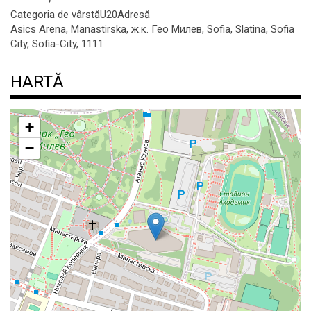
Categoria de vârstă
U20
Adresă
Asics Arena, Manastirska, ж.к. Гео Милев, Sofia, Slatina, Sofia
City, Sofia-City, 1111
HARTĂ
+
−