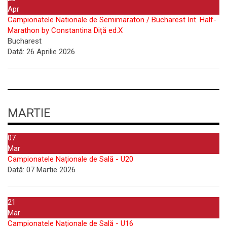
Apr
Campionatele Nationale de Semimaraton / Bucharest Int. Half-
Marathon by Constantina Diță ed.X
Bucharest
Dată:
26 Aprilie 2026
MARTIE
07
Mar
Campionatele Naționale de Sală - U20
Dată:
07 Martie 2026
21
Mar
Campionatele Naționale de Sală - U16