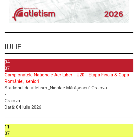
IULIE
04
07
Campionatele Nationale Aer Liber - U20 - Etapa Finala & Cupa
României, seniori
Stadionul de atletism „Nicolae Mărășescu” Craiova
-
Craiova
Dată:
04 Iulie 2026
11
07