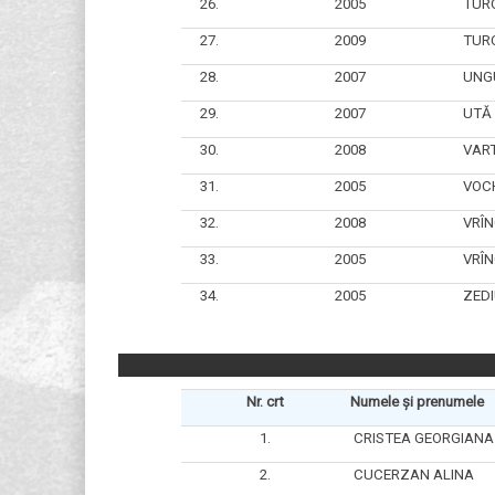
26.
2005
TUR
27.
2009
TUR
28.
2007
UNG
29.
2007
UTĂ 
30.
2008
VART
31.
2005
VOC
32.
2008
VRÎ
33.
2005
VRÎ
34.
2005
ZEDI
Nr. crt
Numele și prenumele
1.
CRISTEA GEORGIANA
2.
CUCERZAN ALINA