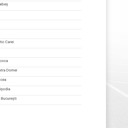
ebeș
ș
tic Carei
apoca
tra Dornei
lcea
ișodia
București