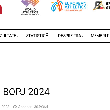
ZULTATE
STATISTICĂ
DESPRE FRA
MEMBRI F
i BOPJ 2024
e 2023
Accesări: 3049364