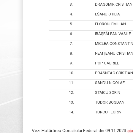
3.
DRAGOMIR CRISTIAN
4.
EȘANU OTILIA
5.
FLOROIU EMILIAN
6.
IBĂȘFĂLEAN VASILE
7.
MICLEA CONSTANTI
8.
NEMȚEANU CRISTIA
9.
POP GABRIEL
10.
PRÂSNEAC CRISTIAN
11.
SANDU NICOLAE
12.
STAICU SORIN
13.
TUDOR BOGDAN
14.
TURCU FLORIN
Vezi Hotărârea Consiliului Federal din 09.11.2023
aic