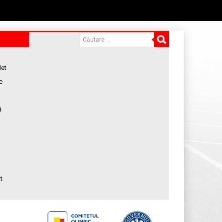
let
e
ă
t