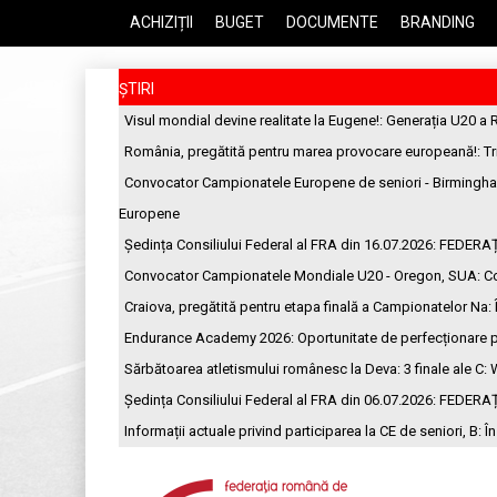
ACHIZIȚII
BUGET
DOCUMENTE
BRANDING
ȘTIRI
Visul mondial devine realitate la Eugene!
: Generația U20 a 
România, pregătită pentru marea provocare europeană!
: T
Convocator Campionatele Europene de seniori - Birmingh
Europene
Ședința Consiliului Federal al FRA din 16.07.2026
: FEDERA
Convocator Campionatele Mondiale U20 - Oregon, SUA
: C
Craiova, pregătită pentru etapa finală a Campionatelor Na
:
Endurance Academy 2026: Oportunitate de perfecționare p
Sărbătoarea atletismului românesc la Deva: 3 finale ale C
: 
Ședința Consiliului Federal al FRA din 06.07.2026
: FEDERA
Informații actuale privind participarea la CE de seniori, B
: Î