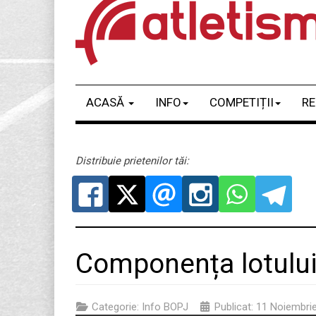
ACASĂ
INFO
COMPETIȚII
RE
Distribuie prietenilor tăi:
Componența lotulu
Categorie:
Info BOPJ
Publicat: 11 Noiembri