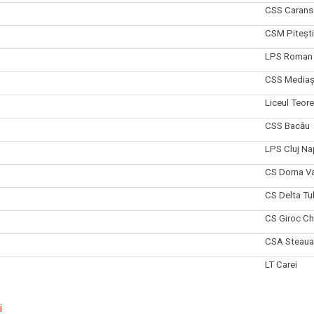
CSS Carans
CSM Pitești
LPS Roman
CSS Media
N
Liceul Teore
N
CSS Bacău
LPS Cluj N
CS Dorna Va
CS Delta Tu
CS Giroc Ch
CSA Steaua 
LT Carei
i