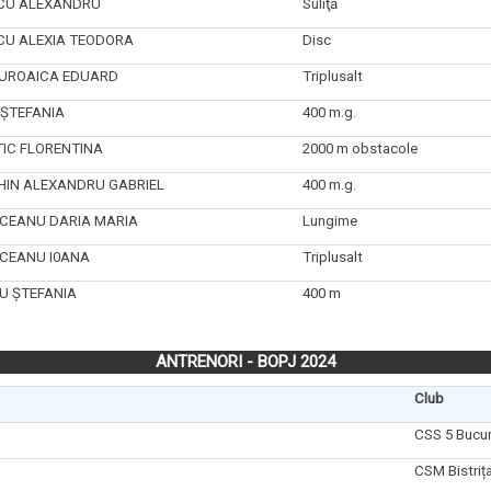
CU ALEXANDRU
Suliţă
CU ALEXIA TEODORA
Disc
UROAICA EDUARD
Triplusalt
ŞTEFANIA
400 m.g.
IC FLORENTINA
2000 m obstacole
HIN ALEXANDRU GABRIEL
400 m.g.
NCEANU DARIA MARIA
Lungime
NCEANU I0ANA
Triplusalt
U ŞTEFANIA
400 m
ANTRENORI - BOPJ 2024
Club
CSS 5 Bucur
CSM Bistriț