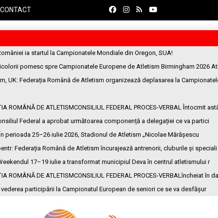
CONTACT
României ia startul la Campionatele Mondiale din Oregon, SUA!
ricolorii pornesc spre Campionatele Europene de Atletism Birmingham 2026 At
am, UK
: Federația Română de Atletism organizează deplasarea la Campionatel
ȚIA ROMÂNĂ DE ATLETISMCONSILIUL FEDERAL PROCES-VERBAL Întocmit ast
onsiliul Federal a aprobat următoarea componență a delegației ce va partici
 În perioada 25–26 iulie 2026, Stadionul de Atletism „Nicolae Mărășescu
entr
: Federația Română de Atletism încurajează antrenorii, cluburile și speciali
Weekendul 17–19 iulie a transformat municipiul Deva în centrul atletismului r
ȚIA ROMÂNĂ DE ATLETISMCONSILIUL FEDERAL PROCES-VERBALîncheiat în da
n vederea participării la Campionatul European de seniori ce se va desfășur