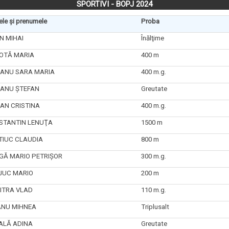
SPORTIVI
- BOPJ 2024
le și prenumele
Proba
N MIHAI
Înălţime
OTĂ MARIA
400 m
BANU SARA MARIA
400 m.g.
BANU ŞTEFAN
Greutate
AN CRISTINA
400 m.g.
STANTIN LENUŢA
1500 m
TIUC CLAUDIA
800 m
GĂ MARIO PETRIŞOR
300 m.g.
JUC MARIO
200 m
ITRA VLAD
110 m.g.
ANU MIHNEA
Triplusalt
ALĂ ADINA
Greutate