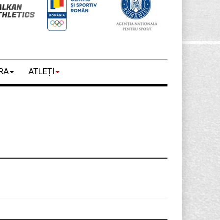
RA
ATLEȚI