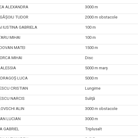
EA ALEXANDRA
3000 m
GĂȘOIU TUDOR
2000 m obstacole
I IUSTINA GABRIELA
100 m
TARU MIHAI
100 m
DOVAN MATEI
1500 m
ORCA MIHAI
Disc
ALESSIA
5000 m marș
 DRAGOŞ LUCA
5000 m
ESCU CRISTIAN
Lungime
ESCU NARCIS
Suliţă
OVSCHI ALIN
3000 m obstacole
FAN LUCIAN
3000 m
A GABRIEL
Triplusalt