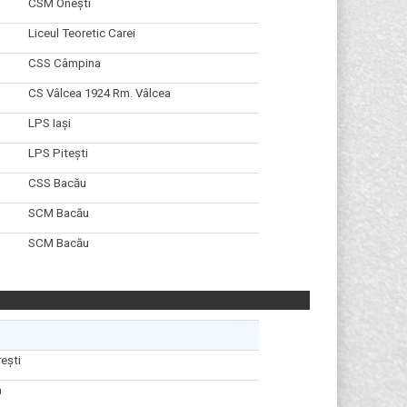
CSM Onești
Liceul Teoretic Carei
CSS Câmpina
CS Vâlcea 1924 Rm. Vâlcea
LPS Iași
LPS Pitești
CSS Bacău
SCM Bacău
SCM Bacău
ești
a