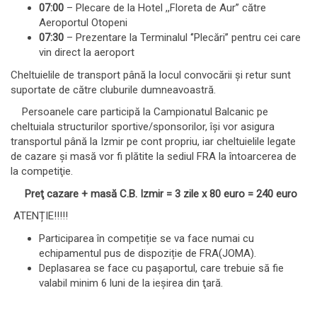
07:00
– Plecare de la Hotel ,,Floreta de Aur’’ către
Aeroportul Otopeni
07:30
– Prezentare la Terminalul ‘’Plecări’’ pentru cei care
vin direct la aeroport
Cheltuielile de transport până la locul convocării şi retur sunt
suportate de către cluburile dumneavoastră.
Persoanele care participă la Campionatul Balcanic pe
cheltuiala structurilor sportive/sponsorilor, îşi vor asigura
transportul până la Izmir pe cont propriu, iar cheltuielile legate
de cazare şi masă vor fi plătite la sediul FRA la întoarcerea de
la competiţie.
Preţ cazare + mas
ă
C.B. Izmir = 3 zile x 80 euro = 240 euro
ATENȚIE!!!!!
Participarea în competiție se va face numai cu
echipamentul pus de dispoziție de FRA(JOMA).
Deplasarea se face cu paşaportul, care trebuie să fie
valabil minim 6 luni de la ieşirea din ţară.