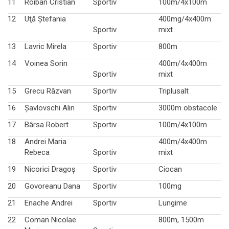
11
Roiban Cristian
Sportiv
100m/4x100m
12
Uţă Ştefania
400mg/4x400m
Sportiv
mixt
13
Lavric Mirela
Sportiv
800m
14
Voinea Sorin
400m/4x400m
Sportiv
mixt
15
Grecu Răzvan
Sportiv
Triplusalt
16
Şavlovschi Alin
Sportiv
3000m obstacole
17
Bârsa Robert
Sportiv
100m/4x100m
18
Andrei Maria
400m/4x400m
Rebeca
Sportiv
mixt
19
Nicorici Dragoş
Sportiv
Ciocan
20
Govoreanu Dana
Sportiv
100mg
21
Enache Andrei
Sportiv
Lungime
22
Coman Nicolae
800m, 1500m