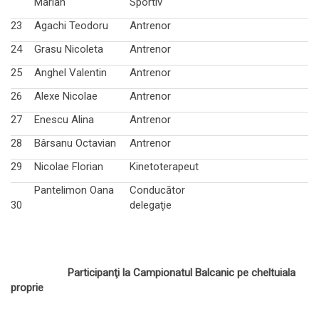
Marian
Sportiv
23
Agachi Teodoru
Antrenor
24
Grasu Nicoleta
Antrenor
25
Anghel Valentin
Antrenor
26
Alexe Nicolae
Antrenor
27
Enescu Alina
Antrenor
28
Bârsanu Octavian
Antrenor
29
Nicolae Florian
Kinetoterapeut
Pantelimon Oana
Conducător
30
delegaţie
Participanţi la Campionatul Balcanic pe cheltuiala
proprie