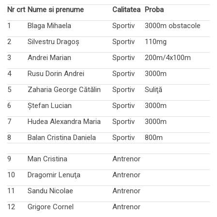
Nr crt
Nume si prenume
Calitatea
Proba
1
Blaga Mihaela
Sportiv
3000m obstacole
2
Silvestru Dragoş
Sportiv
110mg
3
Andrei Marian
Sportiv
200m/4x100m
4
Rusu Dorin Andrei
Sportiv
3000m
5
Zaharia George Cătălin
Sportiv
Suliţă
6
Ştefan Lucian
Sportiv
3000m
7
Hudea Alexandra Maria
Sportiv
3000m
8
Balan Cristina Daniela
Sportiv
800m
9
Man Cristina
Antrenor
10
Dragomir Lenuţa
Antrenor
11
Sandu Nicolae
Antrenor
12
Grigore Cornel
Antrenor