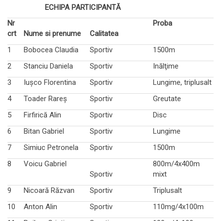
ECHIPA PARTICIPANTĂ
Nr
Proba
crt
Nume si prenume
Calitatea
1
Bobocea Claudia
Sportiv
1500m
2
Stanciu Daniela
Sportiv
Inălţime
3
Iuşco Florentina
Sportiv
Lungime, triplusalt
4
Toader Rareş
Sportiv
Greutate
5
Firfirică Alin
Sportiv
Disc
6
Bitan Gabriel
Sportiv
Lungime
7
Simiuc Petronela
Sportiv
1500m
8
Voicu Gabriel
800m/4x400m
Sportiv
mixt
9
Nicoară Răzvan
Sportiv
Triplusalt
10
Anton Alin
Sportiv
110mg/4x100m