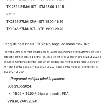
TK 2324 24MAI IST--
IZM 13:00-14:15
Retur:
TK2325 27MAI IZM--IST 15:00-16:30
TK1045 27MAI IST--OTP 19:00-20:20
Bagaj de cală inclus 1PCx23kg; bagaj de mână max. 8kg.
Federația Română de Atletism deplasează la această competiţie o echipă formată din 30 de
persoane, conform tabelului de mai jos. Reunirea lotului se va face în data de
23.05.2024
la
Bucureşti. Componenţii echipei care vin din alte localităţi, vor fi cazaţi la Hotel ,,Floreta de
Aur’’ atât înaintea plecării, în ziua de 23.05.2024 cat şi la întoarcerea de la competiție, în
ziua de 27.05 2024.
Programul echipei până la plecare:
JOI, 23.05.2024:
10:00 – 15.00
Echipare la sediul FRA
VINERI, 24.05.2024: