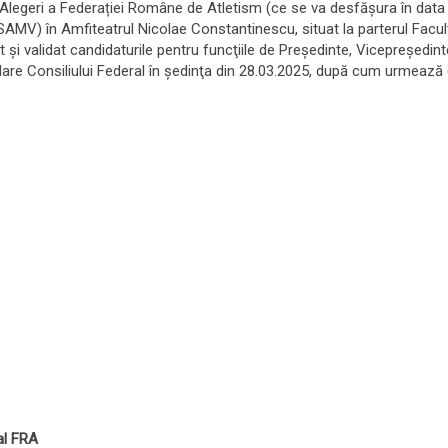
legeri a Federației Române de Atletism (ce se va desfăşura în data d
V) în Amfiteatrul Nicolae Constantinescu, situat la parterul Facultăţ
zat şi validat candidaturile pentru funcţiile de Preşedinte, Vicepreşedin
idare Consiliului Federal în şedinţa din 28.03.2025, după cum urmează (
al FRA