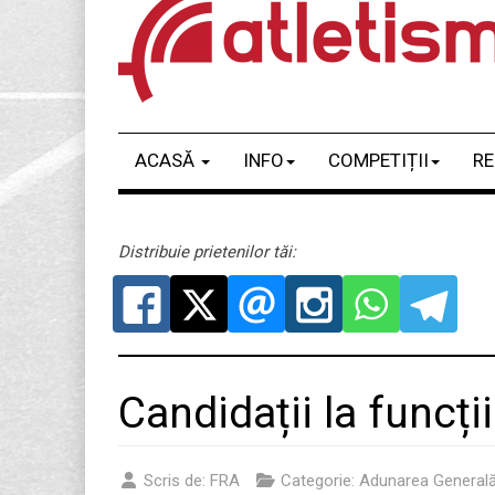
ACASĂ
INFO
COMPETIȚII
RE
Distribuie prietenilor tăi:
Candidații la funcț
Scris de:
FRA
Categorie:
Adunarea General