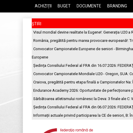
ACHIZIȚII
BUGET
DOCUMENTE
BRANDING
ȘTIRI
Visul mondial devine realitate la Eugene!
: Generația U20 a 
România, pregătită pentru marea provocare europeană!
: T
Convocator Campionatele Europene de seniori - Birmingh
Europene
Ședința Consiliului Federal al FRA din 16.07.2026
: FEDERA
Convocator Campionatele Mondiale U20 - Oregon, SUA
: C
Craiova, pregătită pentru etapa finală a Campionatelor Na
:
Endurance Academy 2026: Oportunitate de perfecționare p
Sărbătoarea atletismului românesc la Deva: 3 finale ale C
: 
Ședința Consiliului Federal al FRA din 06.07.2026
: FEDERA
Informații actuale privind participarea la CE de seniori, B
: Î