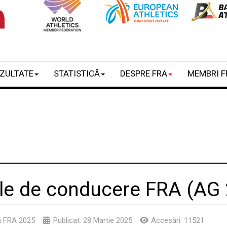
ZULTATE
STATISTICĂ
DESPRE FRA
MEMBRI F
iile de conducere FRA (AG
ă FRA 2025
Publicat: 28 Martie 2025
Accesări: 11521