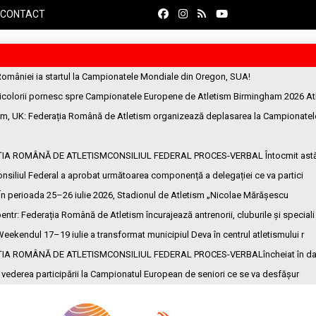
CONTACT
României ia startul la Campionatele Mondiale din Oregon, SUA!
ricolorii pornesc spre Campionatele Europene de Atletism Birmingham 2026 At
am, UK
: Federația Română de Atletism organizează deplasarea la Campionatel
ȚIA ROMÂNĂ DE ATLETISMCONSILIUL FEDERAL PROCES-VERBAL Întocmit ast
onsiliul Federal a aprobat următoarea componență a delegației ce va partici
 În perioada 25–26 iulie 2026, Stadionul de Atletism „Nicolae Mărășescu
entr
: Federația Română de Atletism încurajează antrenorii, cluburile și speciali
Weekendul 17–19 iulie a transformat municipiul Deva în centrul atletismului r
ȚIA ROMÂNĂ DE ATLETISMCONSILIUL FEDERAL PROCES-VERBALîncheiat în da
n vederea participării la Campionatul European de seniori ce se va desfășur