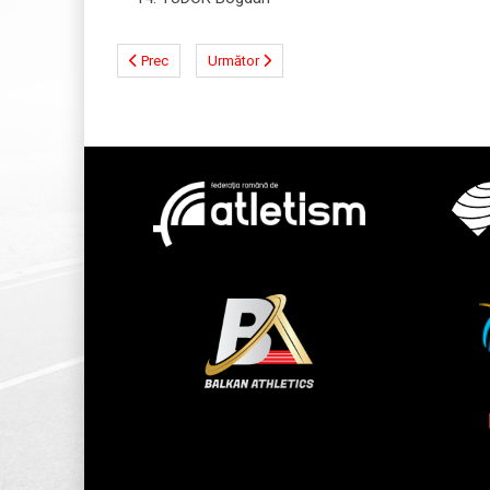
Prec
Următor