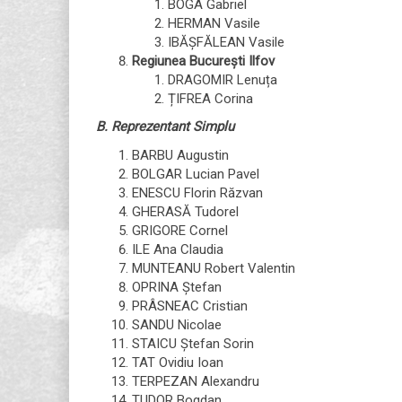
BOGA Gabriel
HERMAN Vasile
IBĂȘFĂLEAN Vasile
Regiunea București Ilfov
DRAGOMIR Lenuța
ȚIFREA Corina
B. Reprezentant Simplu
BARBU Augustin
BOLGAR Lucian Pavel
ENESCU Florin Răzvan
GHERASĂ Tudorel
GRIGORE Cornel
ILE Ana Claudia
MUNTEANU Robert Valentin
OPRINA Ștefan
PRÂSNEAC Cristian
SANDU Nicolae
STAICU Ștefan Sorin
TAT Ovidiu Ioan
TERPEZAN Alexandru
TUDOR Bogdan