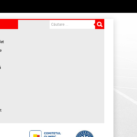
let
e
ă
t