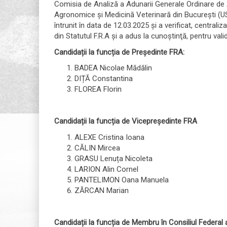
Comisia de Analiză a Adunarii Generale Ordinare de A
Agronomice şi Medicină Veterinară din Bucureşti (USAM
întrunit în data de 12.03.2025 şi a verificat, centrali
din Statutul F.R.A şi a adus la cunoştinţă, pentru val
Candidații la funcția de Președinte FRA:
BADEA Nicolae Mădălin
DIȚĂ Constantina
FLOREA Florin
Candidații la funcția de Vicepreședinte FRA
ALEXE Cristina Ioana
CĂLIN Mircea
GRASU Lenuța Nicoleta
LARION Alin Cornel
PANTELIMON Oana Manuela
ZĂRCAN Marian
Candidații la funcția de Membru în Consiliul Federal 