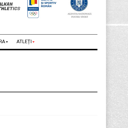
RA
ATLEȚI