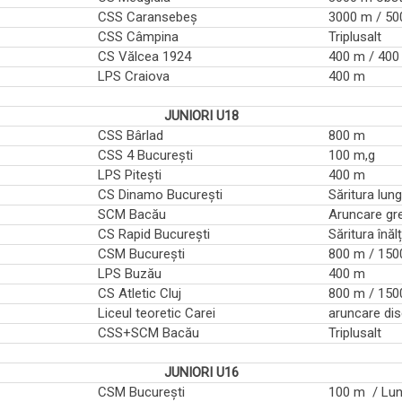
CSS Caransebeș
3000 m / 5
CSS Câmpina
Triplusalt
CS Vălcea 1924
400 m / 400
LPS Craiova
400 m
JUNIORI U18
CSS Bârlad
800 m
CSS 4 București
100 m,g
LPS Pitești
400 m
CS Dinamo București
Săritura lun
SCM Bacău
Aruncare gr
CS Rapid București
Săritura înăl
CSM București
800 m / 150
LPS Buzău
400 m
CS Atletic Cluj
800 m / 150
Liceul teoretic Carei
aruncare di
CSS+SCM Bacău
Triplusalt
JUNIORI U16
CSM București
100 m / Lu