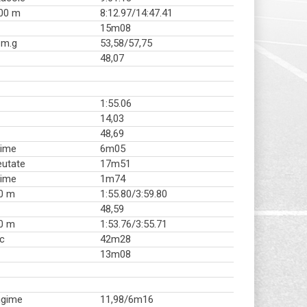
000 m
8:12.97/14:47.41
15m08
 m.g
53,58/57,75
48,07
1:55.06
14,03
48,69
gime
6m05
eutate
17m51
țime
1m74
0 m
1:55.80/3:59.80
48,59
0 m
1:53.76/3:55.71
sc
42m28
13m08
ngime
11,98/6m16