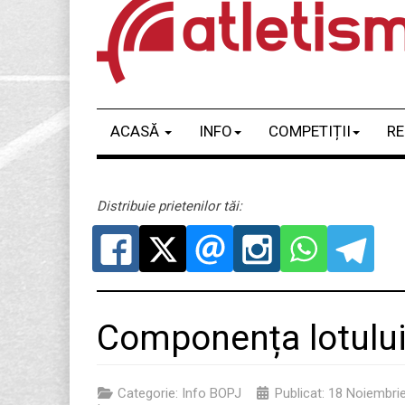
ACASĂ
INFO
COMPETIȚII
RE
Distribuie prietenilor tăi:
Componența lotulu
Categorie:
Info BOPJ
Publicat: 18 Noiembri