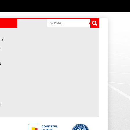
let
e
ă
t