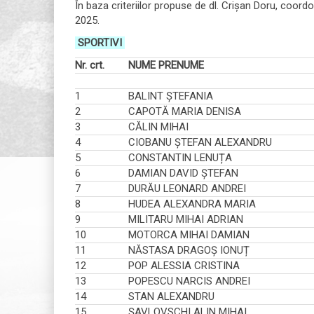
În baza criteriilor propuse de dl. Crișan Doru, coor
2025.
SPORTIVI
Nr. crt.
NUME PRENUME
1
BALINT ȘTEFANIA
2
CAPOTĂ MARIA DENISA
3
CĂLIN MIHAI
4
CIOBANU ȘTEFAN ALEXANDRU
5
CONSTANTIN LENUȚA
6
DAMIAN DAVID ȘTEFAN
7
DURĂU LEONARD ANDREI
8
HUDEA ALEXANDRA MARIA
9
MILITARU MIHAI ADRIAN
10
MOTORCA MIHAI DAMIAN
11
NĂSTASA DRAGOȘ IONUȚ
12
POP ALESSIA CRISTINA
13
POPESCU NARCIS ANDREI
14
STAN ALEXANDRU
15
ȘAVLOVSCHI ALIN MIHAI