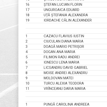
16
ȘTEFAN LUCIAN FLORIN
17
UNGUROAICA EDUARD
18
UȚĂ ȘTEFANIA ALEXANDRA
19
IORDACHE CĂLIN ALEXANDER
1
CAZACU FLAVIUS IUSTIN
2
CIUCULAN DIANA MARIA
3
DOAGĂ MARIO PETRIȘOR
4
DOGAN ANA MARIA
5
FILIMON RADU ANDREI
6
IONESCU LENA MARIA
7
LICSANDRU DAVID GABRIEL
8
MOISE ANDREI ALEXANDRU
9
MOLDOVAN MATEI
10
TURCU ALEXIA TEODORA
11
VRÎNCEANU DARIA MARIA
1
PUNGĂ CAROLINA ANDREEA