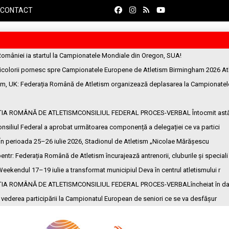
CONTACT
României ia startul la Campionatele Mondiale din Oregon, SUA!
ricolorii pornesc spre Campionatele Europene de Atletism Birmingham 2026 At
am, UK
: Federația Română de Atletism organizează deplasarea la Campionatel
ȚIA ROMÂNĂ DE ATLETISMCONSILIUL FEDERAL PROCES-VERBAL Întocmit ast
onsiliul Federal a aprobat următoarea componență a delegației ce va partici
 În perioada 25–26 iulie 2026, Stadionul de Atletism „Nicolae Mărășescu
entr
: Federația Română de Atletism încurajează antrenorii, cluburile și speciali
Weekendul 17–19 iulie a transformat municipiul Deva în centrul atletismului r
ȚIA ROMÂNĂ DE ATLETISMCONSILIUL FEDERAL PROCES-VERBALîncheiat în da
n vederea participării la Campionatul European de seniori ce se va desfășur