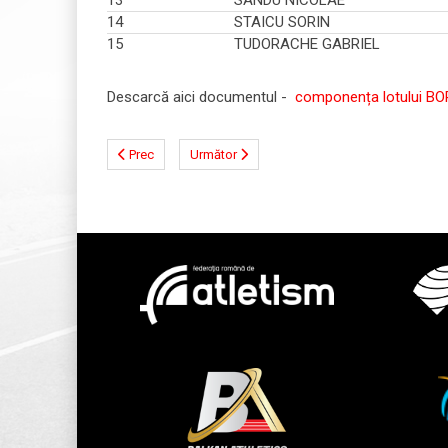
13
SANDU NICOLAE
14
STAICU SORIN
15
TUDORACHE GABRIEL
Descarcă aici documentul -
componența lotului BO
Prec
Următor