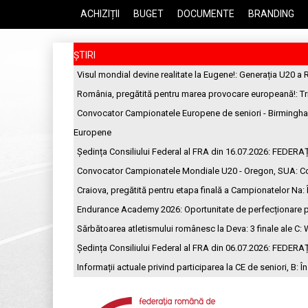
ACHIZIȚII
BUGET
DOCUMENTE
BRANDING
ȘTIRI
Visul mondial devine realitate la Eugene!
: Generația U20 a 
România, pregătită pentru marea provocare europeană!
: T
Convocator Campionatele Europene de seniori - Birmingh
Europene
Ședința Consiliului Federal al FRA din 16.07.2026
: FEDERA
Convocator Campionatele Mondiale U20 - Oregon, SUA
: C
Craiova, pregătită pentru etapa finală a Campionatelor Na
:
Endurance Academy 2026: Oportunitate de perfecționare p
Sărbătoarea atletismului românesc la Deva: 3 finale ale C
: 
Ședința Consiliului Federal al FRA din 06.07.2026
: FEDERA
Informații actuale privind participarea la CE de seniori, B
: Î