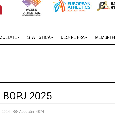
ZULTATE
STATISTICĂ
DESPRE FRA
MEMBRI F
i BOPJ 2025
e 2024
Accesări: 4874