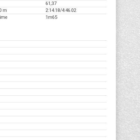
61,37
0 m
2:14.18/4:46.02
țime
1m65