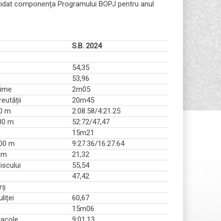
valaidat componența Programului BOPJ pentru anul
S.B. 2024
54,35
53,96
țime
2m05
eutății
20m45
0 m
2:08.58/4:21.25
400 m
52:72/47,47
15m21
000 m
9:27.36/16:27.64
 m
21,32
iscului
55,54
47,42
rș
liței
60,67
15m06
acole
9:01.13