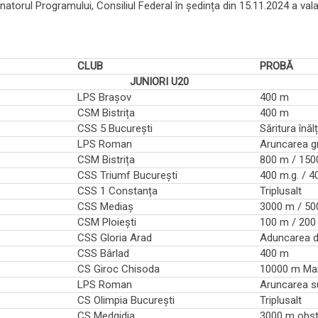
donatorul Programului, Consiliul Federal în ședința din 15.11.2024 a 
CLUB
PROBĂ
JUNIORI U20
LPS Brașov
400 m
CSM Bistrița
400 m
CSS 5 București
Săritura înăl
LPS Roman
Aruncarea gr
CSM Bistrița
800 m / 150
CSS Triumf București
400 m.g. / 
CSS 1 Constanța
Triplusalt
CSS Mediaș
3000 m / 5
CSM Ploiești
100 m / 200
CSS Gloria Arad
Aduncarea d
CSS Bârlad
400 m
CS Giroc Chisoda
10000 m Ma
LPS Roman
Aruncarea su
CS Olimpia București
Triplusalt
CS Medgidia
3000 m obst