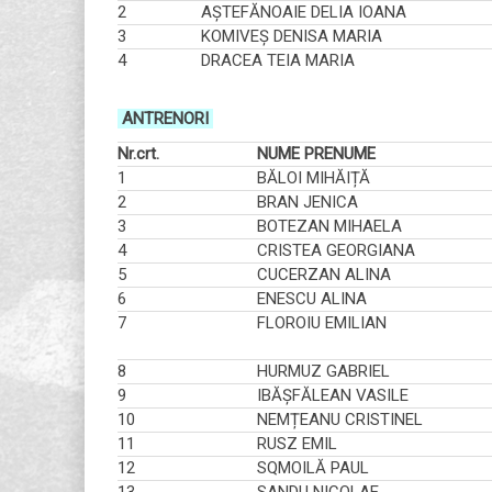
2
AȘTEFĂNOAIE DELIA IOANA
3
KOMIVEȘ DENISA MARIA
4
DRACEA TEIA MARIA
ANTRENORI
Nr.crt.
NUME PRENUME
1
BĂLOI MIHĂIȚĂ
2
BRAN JENICA
3
BOTEZAN MIHAELA
4
CRISTEA GEORGIANA
5
CUCERZAN ALINA
6
ENESCU ALINA
7
FLOROIU EMILIAN
8
HURMUZ GABRIEL
9
IBĂȘFĂLEAN VASILE
10
NEMȚEANU CRISTINEL
11
RUSZ EMIL
12
SQMOILĂ PAUL