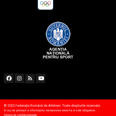
© 2023 Federația Română de Atletism. Toate drepturile rezervate.
În caz de preluare a informațiilor menționarea
www.fra.ro
este obligatorie.
Politica de confidențialitate