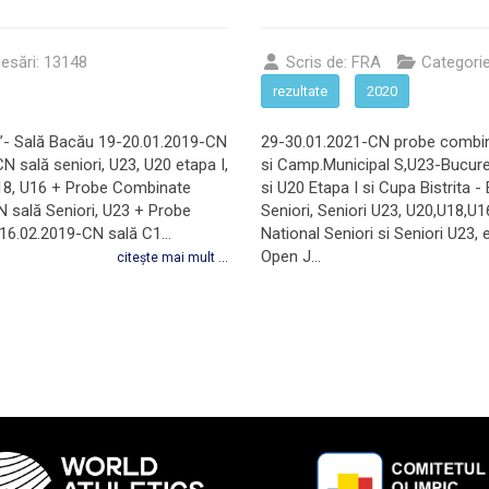
esări: 13148
Scris de:
FRA
Categori
rezultate
2020
i”- Sală Bacău 19-20.01.2019-CN
29-30.01.2021-CN probe combin
 sală seniori, U23, U20 etapa I,
si Camp.Municipal S,U23-Bucure
U18, U16 + Probe Combinate
si U20 Etapa I si Cupa Bistrit
N sală Seniori, U23 + Probe
Seniori, Seniori U23, U20,U18,U
16.02.2019-CN sală C1...
National Seniori si Seniori U23,
Open J...
citește mai mult ...