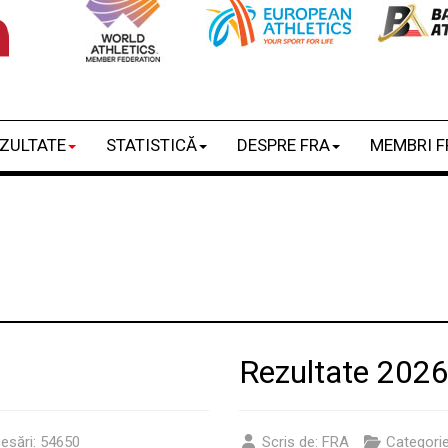
ZULTATE
STATISTICĂ
DESPRE FRA
MEMBRI F
Rezultate 202
esări: 54650
Scris de:
FRA
Categori