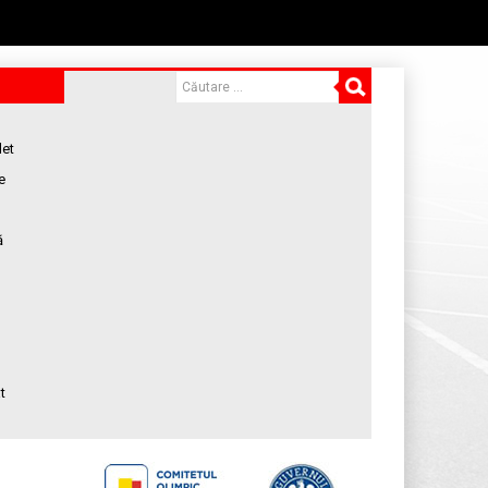
let
e
ă
t