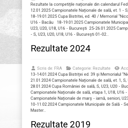
Rezultate la competițile naționale din calendarul Fe
12.01.2025 Campionatele Naționale de sală, et. 1 - S
18-19.01.2025 Cupa Bistritei, ed. 40 / Memorial "Nic
U16 - Bacău 18-19.01.2025 Campionatele Municipal
U23, U20, U18, U16 - București 25-26.01.2025 Campio
- S, U23, U20, U18, U16 - București 01-02...
Rezultate 2024
Scris de:
FRA
Categorie:
Rezultate
Acc
13-14.01.2024 Cupa Bistriței ed. 39 și Memorialul "N
21.01.2024 Campionatele Naționale de sală, et. 1, S,
28.01.2024 Cupa României de sală, S, U23, U20 - Bu
Campionatele Naționale de sală, etapa 1, U18, U16 -
Campionatele Naționale de marș - iarnă, seniori, U23
10-11.02.2024 Campionatele Municipale de Sală - Sen
Master...
Rezultate 2019