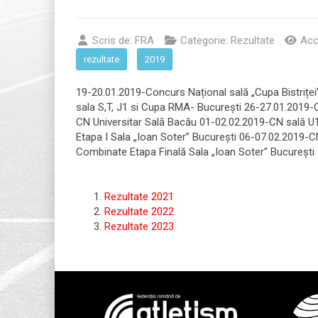
Scris de:
FRA
Categorie:
Rezultate
Acc
rezultate
2019
19-20.01.2019-Concurs Național sală „Cupa Bistrițe
sala S,T, J1 si Cupa RMA- București 26-27.01.2019-CN
CN Universitar Sală Bacău 01-02.02.2019-CN sală 
Etapa I Sala „Ioan Soter” București 06-07.02.2019-C
Combinate Etapa Finală Sala „Ioan Soter” București 
Rezultate 2021
Rezultate 2022
Rezultate 2023