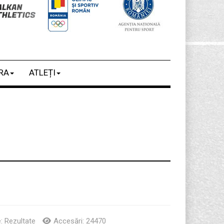
RA
ATLEȚI
6
e:
Rezultate
Accesări: 24470