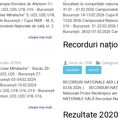
derației Române de Atletism 11-
Rezultate la competițiile națio
, U23, U20, U18, U16 - București
31.01 - 01.02.2026 Campionatele 
olae Mihalache" S, U23, U20, U18,
București 14-15.02.2026 Cupa Ro
e București / Cupa RMA - M, S,
15.02.3036 Campionatul National
natele Naționale de sală, et. 2
U16 - București 21-22.02.2026 C
București 28.02-01.03.2026 Cam
citește mai mult ...
Recorduri nați
esări: 87993
Scris de:
FRA
Categori
icolae Mihalache" - Bacău 20-
rezultate
record
 U23, U20 - București 27-
curești 03-04.02.2024
RECORDURI NAȚIONALE AER LIBER
 București 10.02.2024
03.06.2026 ) RECORDURI NAȚ
, U20, U18, U16, U14 - București
Nationale Probe Neolimpice aer 
iori, U23, U20, U18, U16,
NAȚIONALE SALĂ Recorduri Nati
citește mai mult ...
Rezultate 202