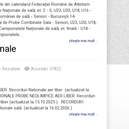
nale din calendarul Federației Române de Atletism
Naționale de sală, et. 2 - S, U23, U20, U18, U16 -
mâniei de sală - Seniori - București 14-
 de Probe Combinate Sala - Seniori, U23, U20, U18,
ampionatele Naționale de sală, et. finală - U18 -
pionatele...
citește mai mult ...
onale
e:
Rezultate
Accesări: 57822
 Recorduri Nationale aer liber (actualizat la
IONALE PROBE NEOLIMPICE AER LIBER Recorduri
liber (actualizat la 15.10.2025 ) RECORDURI
onale sală (actualizat la 16.02.2026 )
citește mai mult ...
0