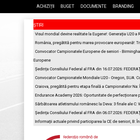
ACHIZIȚII
BUGET
DOCUMENTE
BRANDING
ȘTIRI
Visul mondial devine realitate la Eugene!
: Generația U20 a 
România, pregătită pentru marea provocare europeană!
: T
Convocator Campionatele Europene de seniori - Birmingh
Europene
Ședința Consiliului Federal al FRA din 16.07.2026
: FEDERA
Convocator Campionatele Mondiale U20 - Oregon, SUA
: C
Craiova, pregătită pentru etapa finală a Campionatelor Na
:
Endurance Academy 2026: Oportunitate de perfecționare p
Sărbătoarea atletismului românesc la Deva: 3 finale ale C
: 
Ședința Consiliului Federal al FRA din 06.07.2026
: FEDERA
Informații actuale privind participarea la CE de seniori, B
: Î