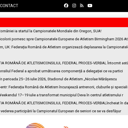
CONTACT
României ia startul la Campionatele Mondiale din Oregon, SUA!
ricolorii pornesc spre Campionatele Europene de Atletism Birmingham 2026 At
am, UK
: Federația Română de Atletism organizează deplasarea la Campionatel
ȚIA ROMÂNĂ DE ATLETISMCONSILIUL FEDERAL PROCES-VERBAL Întocmit ast
onsiliul Federal a aprobat următoarea componență a delegației ce va partici
 În perioada 25–26 iulie 2026, Stadionul de Atletism „Nicolae Mărășescu
entr
: Federația Română de Atletism încurajează antrenorii, cluburile și speciali
Weekendul 17–19 iulie a transformat municipiul Deva în centrul atletismului r
ȚIA ROMÂNĂ DE ATLETISMCONSILIUL FEDERAL PROCES-VERBALîncheiat în da
n vederea participării la Campionatul European de seniori ce se va desfășur