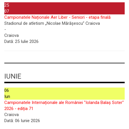
25
07
Campionatele Naționale Aer Liber - Seniori - etapa finală
Stadionul de atletism „Nicolae Mărășescu” Craiova
-
Craiova
Dată:
25 Iulie 2026
IUNIE
06
Iun
Campionatele Internaționale ale României "Iolanda Balaș Soter"
2026 - ediția 71
Craiova
Dată:
06 Iunie 2026