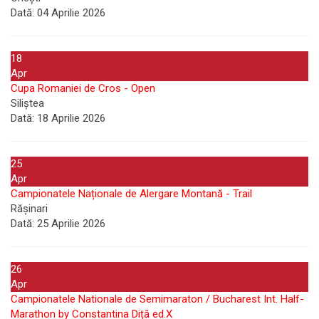
Dată:
04 Aprilie 2026
18
Apr
Cupa Romaniei de Cros - Open
Siliștea
Dată:
18 Aprilie 2026
25
Apr
Campionatele Naționale de Alergare Montană - Trail
Rășinari
Dată:
25 Aprilie 2026
26
Apr
Campionatele Nationale de Semimaraton / Bucharest Int. Half-
Marathon by Constantina Diță ed.X