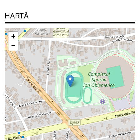
HARTĂ
+
−