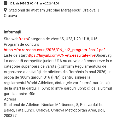
13 Iunie 2026
09:00
-
14 Iunie 2026
14:00
Stadionul de atletism „Nicolae Mărășescu” Craiova
|
Craiova
Informații
Site web
fra.ro
Categoria de vârstă
S, U23, U20, U18, U16
Program de concurs
https://fra.ro/concursuri/2026/CN_et2_program-final.2.pdf
Liste de start
https://tinyurl.com/CN-et2-rezultate-live
Observații
La această competiție juniorii U16 nu au voie să concureze la o
categorie superioară de vârstă (conform Regulamentului de
organizare a activităţii de atletism din România în anul 2026). În
proba de 300m garduri U16 (F/M), pentru aliniere la
regulamentul World Athletics, distanțele vor fi următoarele : a)
de la start la gardul 1: 50m; b) între garduri: 35m; c) de la ultimul
gard la sosire: 40m
Adresă
Stadionul de Atletism Nicolae Mărășescu, 8, Bulevardul Ilie
Balaci, Fața Luncii, Craiova, Craiova Metropolitan Area, Dolj,
200377