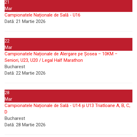
21
Mar
Campionatele Naționale de Sală - U16
Dată:
21 Martie 2026
22
Mar
Campionatele Naționale de Alergare pe Șosea – 10KM –
Seniori, U23, U20 / Legal Half Marathon
Bucharest
Dată:
22 Martie 2026
28
Mar
Campionatele Naționale de Sală - U14 și U13 Triatloane A, B, C,
D
Bucharest
Dată:
28 Martie 2026