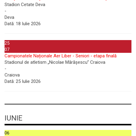
Stadion Cetate Deva
-
Deva
Dată:
18 Iulie 2026
25
07
Campionatele Naționale Aer Liber - Seniori - etapa finală
Stadionul de atletism „Nicolae Mărășescu” Craiova
-
Craiova
Dată:
25 Iulie 2026
IUNIE
06