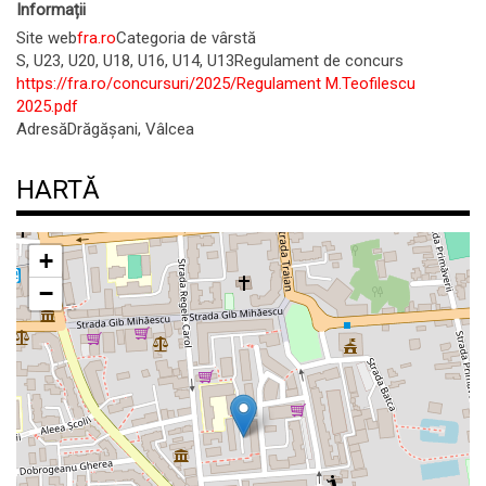
Informații
Site web
fra.ro
Categoria de vârstă
S, U23, U20, U18, U16, U14, U13
Regulament de concurs
https://fra.ro/concursuri/2025/Regulament M.Teofilescu
2025.pdf
Adresă
Drăgășani, Vâlcea
HARTĂ
+
−