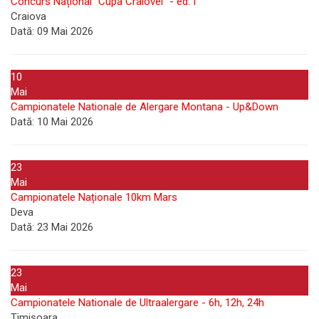
Concurs Național "Cupa Craiovei" - ed. I
Craiova
Dată:
09 Mai 2026
10
Mai
Campionatele Nationale de Alergare Montana - Up&Down
Dată:
10 Mai 2026
23
Mai
Campionatele Naționale 10km Mars
Deva
Dată:
23 Mai 2026
23
Mai
Campionatele Nationale de Ultraalergare - 6h, 12h, 24h
Timișoara