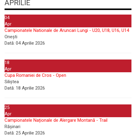
APRILIE
04
Apr
Campionatele Nationale de Aruncari Lungi - U20, U18, U16, U14
Onești
Dată:
04 Aprilie 2026
18
Apr
Cupa Romaniei de Cros - Open
Siliștea
Dată:
18 Aprilie 2026
25
Apr
Campionatele Naționale de Alergare Montană - Trail
Rășinari
Dată:
25 Aprilie 2026